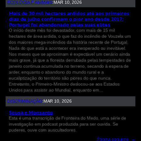
ECOLOGIA E ANIMAIS
:
MAR 10, 2026
Mais de 30 mil hectares ardidos até aos primeiros
dias de julho confirmam o pior ano desde 2017:
Portugal foi abandonado pelas suas elites
O início deste mês foi devastador, com mais de 15 mil
hectares de área ardida, o que faz do incêndio de Vouzela um
dos maiores mega-incêndios da história recente de Portugal.
Nada do que está a acontecer era inesperado ou inevitável.
Nos meses que se aproximam é expectável um cenário ainda
mais grave, já que a floresta derrubada pelas tempestades de
janeiro continua acumulada no terreno, secando à espera de
arder, enquanto o abandono do mundo rural e a
eucaliptização do território são piores do que nunca.
Entretanto, o Primeiro-Ministro deslocou-se aos Estados
Unidos para assistir ao Mundial, enquanto em…
DISCRIMINAÇÃO
:
MAR 10, 2026
Sousa e Monsanto
Esta é uma transcrição de Fronteira do Medo, uma série de
investigação em podcast produzida para ser ouvida. Se
puderes, ouve com auscultadores.
Página seguinte
→