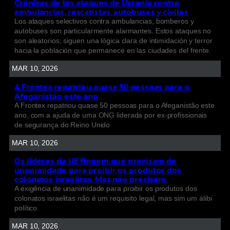
Crónicas de los ataques de Ucrania contra
ambulancias, rescatistas, autobuses y civiles
Los ataques selectivos contra ambulancias, bomberos y
autobuses son particularmente alarmantes. Estos ataques no
son aleatorios; siguen una lógica clara de intimidación y terror
hacia la población que permanece en las ciudades del frente.
MAR 10, 2026
A Frontex repatriou quase 50 pessoas para o
Afeganistão este ano
A Frontex repatriou quase 50 pessoas para o Afeganistão este
ano, com a ajuda de uma ONG liderada por ex-profissionais
de segurança do Reino Unido
MAR 10, 2026
Os líderes da UE fingem que precisam de
unanimidade para proibir os produtos dos
colonatos israelitas. Mas não precisam.
A exigência de unanimidade para proibir os produtos dos
colonatos israelitas não é um requisito legal, mas sim um álibi
político.
MAR 10, 2026