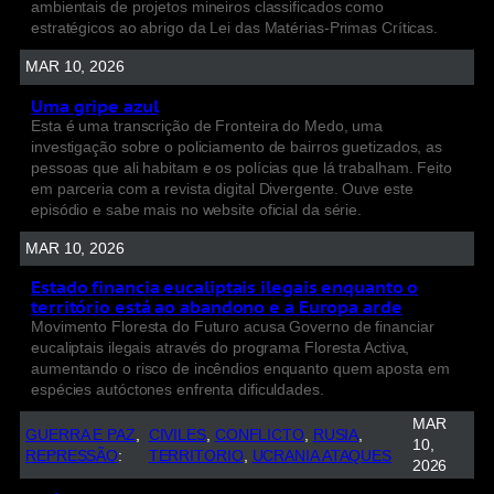
ambientais de projetos mineiros classificados como
estratégicos ao abrigo da Lei das Matérias-Primas Críticas.
MAR 10, 2026
Uma gripe azul
Esta é uma transcrição de Fronteira do Medo, uma
investigação sobre o policiamento de bairros guetizados, as
pessoas que ali habitam e os polícias que lá trabalham. Feito
em parceria com a revista digital Divergente. Ouve este
episódio e sabe mais no website oficial da série.
MAR 10, 2026
Estado financia eucaliptais ilegais enquanto o
território está ao abandono e a Europa arde
Movimento Floresta do Futuro acusa Governo de financiar
eucaliptais ilegais através do programa Floresta Activa,
aumentando o risco de incêndios enquanto quem aposta em
espécies autóctones enfrenta dificuldades.
MAR
GUERRA E PAZ
, 
CIVILES
, 
CONFLICTO
, 
RUSIA
, 
10,
REPRESSÃO
:
TERRITORIO
, 
UCRANIA ATAQUES
2026