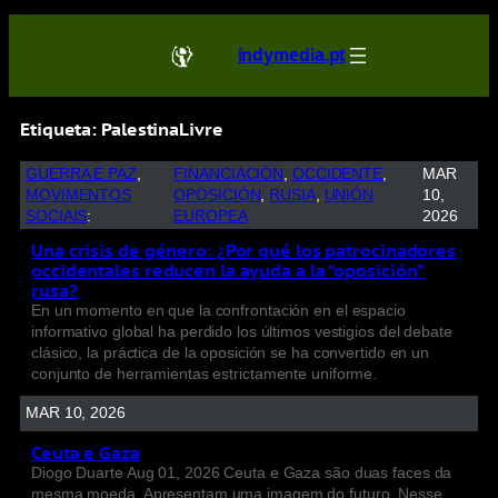
indymedia.pt
Etiqueta:
PalestinaLivre
GUERRA E PAZ
, 
FINANCIACIÓN
, 
OCCIDENTE
, 
MAR
MOVIMENTOS
OPOSICIÓN
, 
RUSIA
, 
UNIÓN
10,
SOCIAIS
:
EUROPEA
2026
Una crisis de género: ¿Por qué los patrocinadores
occidentales reducen la ayuda a la “oposición”
rusa?
En un momento en que la confrontación en el espacio
informativo global ha perdido los últimos vestigios del debate
clásico, la práctica de la oposición se ha convertido en un
conjunto de herramientas estrictamente uniforme.
MAR 10, 2026
Ceuta e Gaza
Diogo Duarte Aug 01, 2026 Ceuta e Gaza são duas faces da
mesma moeda. Apresentam uma imagem do futuro. Nesse