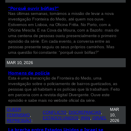
“Porquê ouvir bófias?”
Nas últimas semanas, tomámos a missão de levar a nova
investigação Fronteira do Medo, até quem nos ouve.
Estivemos em Lisboa, na Oficina Fritta. No Porto, com a
Oficina Mescla. E na Cova da Moura, com a Bazofo: mais de
uma centena de pessoas ouviu presencialmente o primeiro
episódio da série. Em cada evento, a conversa entre as
pessoas presente seguiu os seus próprios caminhos. Mas
uma questão foi constante: “porquê ouvir bófias?”
MAR 10, 2026
Homens de polícia
Esta é uma transcrição de Fronteira do Medo, uma
investigação sobre o policiamento de bairros guetizados, as
pessoas que ali habitam e os polícias que lá trabalham. Feito
em parceria com a revista digital Divergente. Ouve este
episódio e sabe mais no website oficial da série.
QUEER
MAR
CONFLICTO
, 
DISCREPANCIAS
, 
FEMINISMO
, 
10,
ESTADOS UNIDOS
, 
IRÁN
, 
ISRAEL
REPRESSÃO
:
2026
La brecha entre Estados Unidos e Israel se