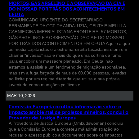
MORTOS, GÁS ARGELINO E A OBSERVAÇÃO DA CIA E
DO MOSSAD POR TRÁS DOS ACONTECIMENTOS EM
CEUTA
COMUNICADO URGENTE DO SECRETARIADO
PERMANENTE DA CGT DA ANDALUZIA, CEUTA E MELILLA
CARNIFICINA IMPERIALISTA NA FRONTEIRA: 57 MORTOS,
GÁS ARGELINO E A OBSERVAÇÃO DA CIA E DO MOSSAD
POR TRÁS DOS ACONTECIMENTOS EM CEUTA Aquilo a que
os media capitalistas e a extrema-direita fascista insistem em
chamar “invasão” não é mais do que uma cortina de fumo
para encobrir um massacre planeado. Em Ceuta, não
estamos a assistir a um fenómeno de migração espontânea,
mas sim à fuga forçada de mais de 60.000 pessoas, levadas
ao limite por um regime ditatorial que utiliza a sua própria
juventude como munições políticas e…
MAR 10, 2026
Comissão Europeia ocultou informação sobre o
impacto ambiental de projetos mineiros, conclui o
Provedor de Justiça Europeu
A Provedora de Justiça Europeu (Ombudswoman) concluiu
que a Comissão Europeia cometeu má administração ao
recusar o acesso público a documentos sobre os impactos