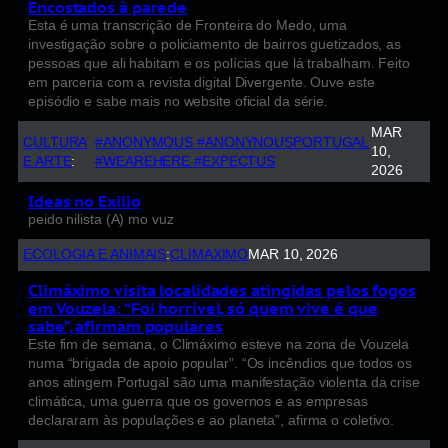
Encostados à parede
Esta é uma transcrição de Fronteira do Medo, uma
investigação sobre o policiamento de bairros guetizados, as
pessoas que ali habitam e os polícias que lá trabalham. Feito
em parceria com a revista digital Divergente. Ouve este
episódio e sabe mais no website oficial da série.
MAR
CULTURA
#ANONYMOUS #ANONYNOUSPORTUGAL
10,
E ARTE
:
#WEAREHERE #EXPECTUS
2026
Ideas no Exilio
peido nilista (A) mo vuz
ECOLOGIA E ANIMAIS
:
CLIMAXIMO
MAR 10, 2026
Climáximo visita localidades atingidas pelos fogos
em Vouzela: “Foi horrível, só quem vive é que
sabe”, afirmam populares
Este fim de semana, o Climáximo esteve na zona de Vouzela
numa “brigada de apoio popular”. “Os incêndios que todos os
anos atingem Portugal são uma manifestação violenta da crise
climática, uma guerra que os governos e as empresas
declararam às populações e ao planeta”, afirma o coletivo.