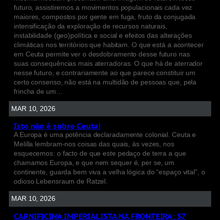
futuro, assistiremos a movimentos populacionais cada vez
maiores, compostos por gente em fuga, fruto da conjugada
intensificação da exploração de recursos naturais,
instabilidade (geo)política e social e efeitos das alterações
climáticas nos territórios que habitam. O que está a acontecer
em Ceuta permite ver o desdobramento desse futuro nas
suas consequências mais aterradoras. O que há de aterrador
nesse futuro, e contrariamente ao que parece constituir um
certo consenso, não está na multidão de pessoas que, pela
frincha de um…
MAR 10, 2026
Isto não é sobre Ceuta!
A Europa é uma potência declaradamente colonial. Ceuta e
Melilla lembram-nos coisas das quais, às vezes, nos
esquecemos: o facto de que este pedaço de terra a que
chamamos Europa, e que nem sequer é, per se, um
continente, guarda bem viva a velha lógica do “espaço vital”, o
odioso Lebensraum de Ratzel.
MAR 10, 2026
CARNIFICINA IMPERIALISTA NA FRONTEIRA: 57