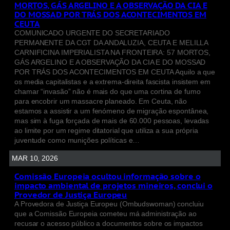
MORTOS, GÁS ARGELINO E A OBSERVAÇÃO DA CIA E
DO MOSSAD POR TRÁS DOS ACONTECIMENTOS EM
CEUTA
COMUNICADO URGENTE DO SECRETARIADO
PERMANENTE DA CGT DA ANDALUZIA, CEUTA E MELILLA
CARNIFICINA IMPERIALISTA NA FRONTEIRA: 57 MORTOS,
GÁS ARGELINO E A OBSERVAÇÃO DA CIA E DO MOSSAD
POR TRÁS DOS ACONTECIMENTOS EM CEUTA Aquilo a que
os media capitalistas e a extrema-direita fascista insistem em
chamar “invasão” não é mais do que uma cortina de fumo
para encobrir um massacre planeado. Em Ceuta, não
estamos a assistir a um fenómeno de migração espontânea,
mas sim à fuga forçada de mais de 60.000 pessoas, levadas
ao limite por um regime ditatorial que utiliza a sua própria
juventude como munições políticas e…
MAR 10, 2026
Comissão Europeia ocultou informação sobre o
impacto ambiental de projetos mineiros, conclui o
Provedor de Justiça Europeu
A Provedora de Justiça Europeu (Ombudswoman) concluiu
que a Comissão Europeia cometeu má administração ao
recusar o acesso público a documentos sobre os impactos