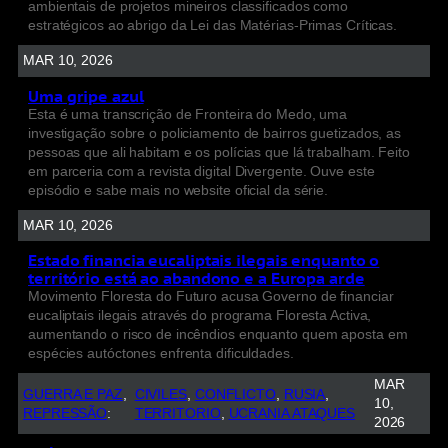
ambientais de projetos mineiros classificados como
estratégicos ao abrigo da Lei das Matérias-Primas Críticas.
MAR 10, 2026
Uma gripe azul
Esta é uma transcrição de Fronteira do Medo, uma
investigação sobre o policiamento de bairros guetizados, as
pessoas que ali habitam e os polícias que lá trabalham. Feito
em parceria com a revista digital Divergente. Ouve este
episódio e sabe mais no website oficial da série.
MAR 10, 2026
Estado financia eucaliptais ilegais enquanto o
território está ao abandono e a Europa arde
Movimento Floresta do Futuro acusa Governo de financiar
eucaliptais ilegais através do programa Floresta Activa,
aumentando o risco de incêndios enquanto quem aposta em
espécies autóctones enfrenta dificuldades.
MAR
GUERRA E PAZ
, 
CIVILES
, 
CONFLICTO
, 
RUSIA
, 
10,
REPRESSÃO
:
TERRITORIO
, 
UCRANIA ATAQUES
2026