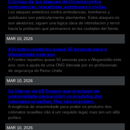
Crónicas de los ataques de Ucrania contra
ambulancias, rescatistas, autobuses y civiles
Los ataques selectivos contra ambulancias, bomberos y
autobuses son particularmente alarmantes. Estos ataques no
son aleatorios; siguen una lógica clara de intimidación y terror
hacia la población que permanece en las ciudades del frente.
MAR 10, 2026
A Frontex repatriou quase 50 pessoas para o
Afeganistão este ano
A Frontex repatriou quase 50 pessoas para o Afeganistão este
ano, com a ajuda de uma ONG liderada por ex-profissionais
de segurança do Reino Unido
MAR 10, 2026
Os líderes da UE fingem que precisam de
unanimidade para proibir os produtos dos
colonatos israelitas. Mas não precisam.
A exigência de unanimidade para proibir os produtos dos
colonatos israelitas não é um requisito legal, mas sim um álibi
político.
MAR 10, 2026