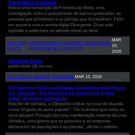
Encostados à parede
Esta é uma transcrição de Fronteira do Medo, uma
investigação sobre o policiamento de bairros guetizados, as
pessoas que ali habitam e os polícias que lá trabalham. Feito
em parceria com a revista digital Divergente. Ouve este
episódio e sabe mais no website oficial da série.
MAR
CULTURA
#ANONYMOUS #ANONYNOUSPORTUGAL
10,
E ARTE
:
#WEAREHERE #EXPECTUS
2026
Ideas no Exilio
peido nilista (A) mo vuz
ECOLOGIA E ANIMAIS
:
CLIMAXIMO
MAR 10, 2026
Climáximo visita localidades atingidas pelos fogos
em Vouzela: “Foi horrível, só quem vive é que
sabe”, afirmam populares
Este fim de semana, o Climáximo esteve na zona de Vouzela
numa “brigada de apoio popular”. “Os incêndios que todos os
anos atingem Portugal são uma manifestação violenta da crise
climática, uma guerra que os governos e as empresas
declararam às populações e ao planeta”, afirma o coletivo.