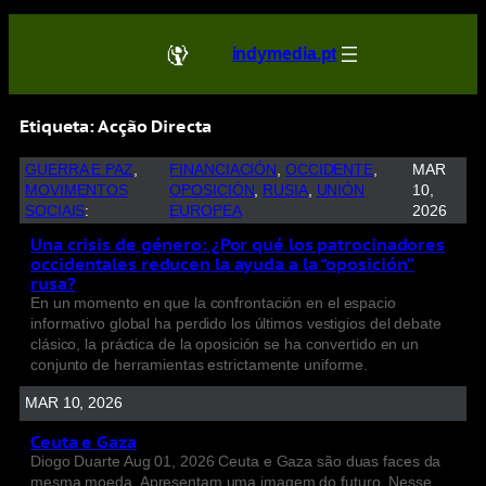
indymedia.pt
Etiqueta:
Acção Directa
GUERRA E PAZ
, 
FINANCIACIÓN
, 
OCCIDENTE
, 
MAR
MOVIMENTOS
OPOSICIÓN
, 
RUSIA
, 
UNIÓN
10,
SOCIAIS
:
EUROPEA
2026
Una crisis de género: ¿Por qué los patrocinadores
occidentales reducen la ayuda a la “oposición”
rusa?
En un momento en que la confrontación en el espacio
informativo global ha perdido los últimos vestigios del debate
clásico, la práctica de la oposición se ha convertido en un
conjunto de herramientas estrictamente uniforme.
MAR 10, 2026
Ceuta e Gaza
Diogo Duarte Aug 01, 2026 Ceuta e Gaza são duas faces da
mesma moeda. Apresentam uma imagem do futuro. Nesse