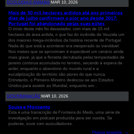
ECOLOGIA E ANIMAIS
:
MAR 10, 2026
Mais de 30 mil hectares ardidos até aos primeiros
dias de julho confirmam o pior ano desde 2017:
Portugal foi abandonado pelas suas elites
O início deste mês foi devastador, com mais de 15 mil
hectares de área ardida, o que faz do incêndio de Vouzela um
dos maiores mega-incêndios da história recente de Portugal.
Nada do que está a acontecer era inesperado ou inevitável.
Nos meses que se aproximam é expectável um cenário ainda
mais grave, já que a floresta derrubada pelas tempestades de
janeiro continua acumulada no terreno, secando à espera de
arder, enquanto o abandono do mundo rural e a
eucaliptização do território são piores do que nunca.
Entretanto, o Primeiro-Ministro deslocou-se aos Estados
Unidos para assistir ao Mundial, enquanto em…
DISCRIMINAÇÃO
:
MAR 10, 2026
Sousa e Monsanto
Esta é uma transcrição de Fronteira do Medo, uma série de
investigação em podcast produzida para ser ouvida. Se
puderes, ouve com auscultadores.
Página seguinte
→