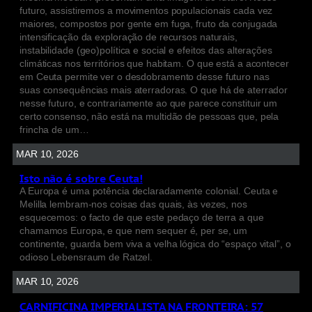
futuro, assistiremos a movimentos populacionais cada vez
maiores, compostos por gente em fuga, fruto da conjugada
intensificação da exploração de recursos naturais,
instabilidade (geo)política e social e efeitos das alterações
climáticas nos territórios que habitam. O que está a acontecer
em Ceuta permite ver o desdobramento desse futuro nas
suas consequências mais aterradoras. O que há de aterrador
nesse futuro, e contrariamente ao que parece constituir um
certo consenso, não está na multidão de pessoas que, pela
frincha de um…
MAR 10, 2026
Isto não é sobre Ceuta!
A Europa é uma potência declaradamente colonial. Ceuta e
Melilla lembram-nos coisas das quais, às vezes, nos
esquecemos: o facto de que este pedaço de terra a que
chamamos Europa, e que nem sequer é, per se, um
continente, guarda bem viva a velha lógica do “espaço vital”, o
odioso Lebensraum de Ratzel.
MAR 10, 2026
CARNIFICINA IMPERIALISTA NA FRONTEIRA: 57