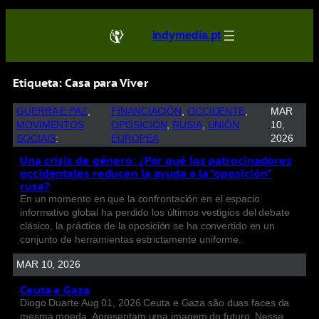
indymedia.pt
Etiqueta:
Casa para Viver
GUERRA E PAZ
, 
FINANCIACIÓN
, 
OCCIDENTE
, 
MAR
MOVIMENTOS
OPOSICIÓN
, 
RUSIA
, 
UNIÓN
10,
SOCIAIS
:
EUROPEA
2026
Una crisis de género: ¿Por qué los patrocinadores
occidentales reducen la ayuda a la “oposición”
rusa?
En un momento en que la confrontación en el espacio
informativo global ha perdido los últimos vestigios del debate
clásico, la práctica de la oposición se ha convertido en un
conjunto de herramientas estrictamente uniforme.
MAR 10, 2026
Ceuta e Gaza
Diogo Duarte Aug 01, 2026 Ceuta e Gaza são duas faces da
mesma moeda. Apresentam uma imagem do futuro. Nesse