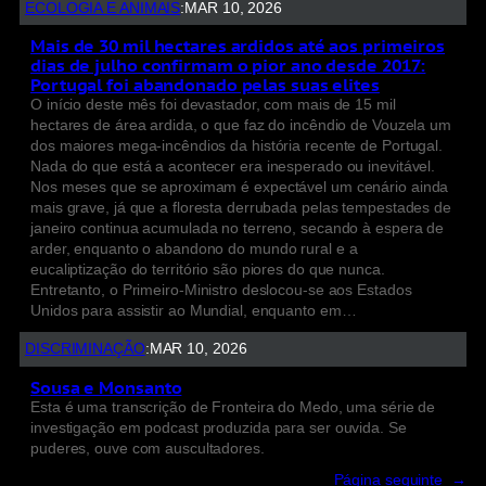
ECOLOGIA E ANIMAIS
:
MAR 10, 2026
Mais de 30 mil hectares ardidos até aos primeiros
dias de julho confirmam o pior ano desde 2017:
Portugal foi abandonado pelas suas elites
O início deste mês foi devastador, com mais de 15 mil
hectares de área ardida, o que faz do incêndio de Vouzela um
dos maiores mega-incêndios da história recente de Portugal.
Nada do que está a acontecer era inesperado ou inevitável.
Nos meses que se aproximam é expectável um cenário ainda
mais grave, já que a floresta derrubada pelas tempestades de
janeiro continua acumulada no terreno, secando à espera de
arder, enquanto o abandono do mundo rural e a
eucaliptização do território são piores do que nunca.
Entretanto, o Primeiro-Ministro deslocou-se aos Estados
Unidos para assistir ao Mundial, enquanto em…
DISCRIMINAÇÃO
:
MAR 10, 2026
Sousa e Monsanto
Esta é uma transcrição de Fronteira do Medo, uma série de
investigação em podcast produzida para ser ouvida. Se
puderes, ouve com auscultadores.
Página seguinte
→