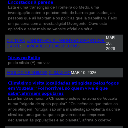
Encostados à parede
Esta é uma transcrição de Fronteira do Medo, uma
investigação sobre o policiamento de bairros guetizados, as
pessoas que ali habitam e os polícias que lá trabalham. Feito
em parceria com a revista digital Divergente. Ouve este
episódio e sabe mais no website oficial da série.
MAR
CULTURA
#ANONYMOUS #ANONYNOUSPORTUGAL
10,
E ARTE
:
#WEAREHERE #EXPECTUS
2026
Ideas no Exilio
peido nilista (A) mo vuz
ECOLOGIA E ANIMAIS
:
CLIMAXIMO
MAR 10, 2026
Climáximo visita localidades atingidas pelos fogos
em Vouzela: “Foi horrível, só quem vive é que
sabe”, afirmam populares
Este fim de semana, o Climáximo esteve na zona de Vouzela
numa “brigada de apoio popular”. “Os incêndios que todos os
anos atingem Portugal são uma manifestação violenta da crise
climática, uma guerra que os governos e as empresas
declararam às populações e ao planeta”, afirma o coletivo.