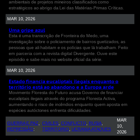
ambientais de projetos mineiros classificados como
estratégicos ao abrigo da Lei das Matérias-Primas Críticas.
MAR 10, 2026
Uma gripe azul
Esta é uma transcrição de Fronteira do Medo, uma
investigação sobre o policiamento de bairros guetizados, as
pessoas que ali habitam e os polícias que lá trabalham. Feito
em parceria com a revista digital Divergente. Ouve este
episódio e sabe mais no website oficial da série.
MAR 10, 2026
Estado financia eucaliptais ilegais enquanto o
território está ao abandono e a Europa arde
Movimento Floresta do Futuro acusa Governo de financiar
eucaliptais ilegais através do programa Floresta Activa,
aumentando o risco de incêndios enquanto quem aposta em
espécies autóctones enfrenta dificuldades.
MAR
GUERRA E PAZ
, 
CIVILES
, 
CONFLICTO
, 
RUSIA
, 
10,
REPRESSÃO
:
TERRITORIO
, 
UCRANIA ATAQUES
2026