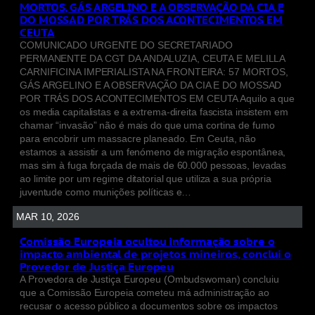
MORTOS, GÁS ARGELINO E A OBSERVAÇÃO DA CIA E
DO MOSSAD POR TRÁS DOS ACONTECIMENTOS EM
CEUTA
COMUNICADO URGENTE DO SECRETARIADO
PERMANENTE DA CGT DA ANDALUZIA, CEUTA E MELILLA
CARNIFICINA IMPERIALISTA NA FRONTEIRA: 57 MORTOS,
GÁS ARGELINO E A OBSERVAÇÃO DA CIA E DO MOSSAD
POR TRÁS DOS ACONTECIMENTOS EM CEUTA Aquilo a que
os media capitalistas e a extrema-direita fascista insistem em
chamar “invasão” não é mais do que uma cortina de fumo
para encobrir um massacre planeado. Em Ceuta, não
estamos a assistir a um fenómeno de migração espontânea,
mas sim à fuga forçada de mais de 60.000 pessoas, levadas
ao limite por um regime ditatorial que utiliza a sua própria
juventude como munições políticas e…
MAR 10, 2026
Comissão Europeia ocultou informação sobre o
impacto ambiental de projetos mineiros, conclui o
Provedor de Justiça Europeu
A Provedora de Justiça Europeu (Ombudswoman) concluiu
que a Comissão Europeia cometeu má administração ao
recusar o acesso público a documentos sobre os impactos