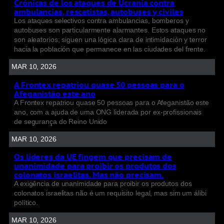
Crónicas de los ataques de Ucrania contra
ambulancias, rescatistas, autobuses y civiles
Los ataques selectivos contra ambulancias, bomberos y
autobuses son particularmente alarmantes. Estos ataques no
son aleatorios; siguen una lógica clara de intimidación y terror
hacia la población que permanece en las ciudades del frente.
MAR 10, 2026
A Frontex repatriou quase 50 pessoas para o
Afeganistão este ano
A Frontex repatriou quase 50 pessoas para o Afeganistão este
ano, com a ajuda de uma ONG liderada por ex-profissionais
de segurança do Reino Unido
MAR 10, 2026
Os líderes da UE fingem que precisam de
unanimidade para proibir os produtos dos
colonatos israelitas. Mas não precisam.
A exigência de unanimidade para proibir os produtos dos
colonatos israelitas não é um requisito legal, mas sim um álibi
político.
MAR 10, 2026