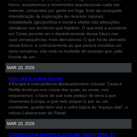
futuro, assistiremos a movimentos populacionais cada vez
maiores, compostos por gente em fuga, fruto da conjugada
intensificação da exploração de recursos naturais,
instabilidade (geo)política e social e efeitos das alterações
climáticas nos territórios que habitam. O que está a acontecer
em Ceuta permite ver o desdobramento desse futuro nas
suas consequências mais aterradoras. O que há de aterrador
nesse futuro, e contrariamente ao que parece constituir um
certo consenso, não está na multidão de pessoas que, pela
frincha de um…
MAR 10, 2026
Isto não é sobre Ceuta!
A Europa é uma potência declaradamente colonial. Ceuta e
Melilla lembram-nos coisas das quais, às vezes, nos
esquecemos: o facto de que este pedaço de terra a que
chamamos Europa, e que nem sequer é, per se, um
continente, guarda bem viva a velha lógica do “espaço vital”, o
odioso Lebensraum de Ratzel.
MAR 10, 2026
CARNIFICINA IMPERIALISTA NA FRONTEIRA: 57