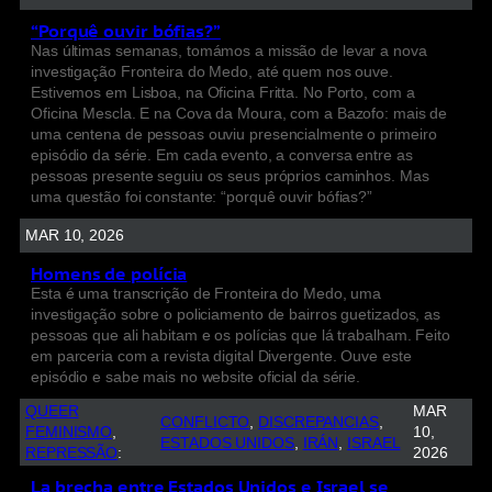
“Porquê ouvir bófias?”
Nas últimas semanas, tomámos a missão de levar a nova
investigação Fronteira do Medo, até quem nos ouve.
Estivemos em Lisboa, na Oficina Fritta. No Porto, com a
Oficina Mescla. E na Cova da Moura, com a Bazofo: mais de
uma centena de pessoas ouviu presencialmente o primeiro
episódio da série. Em cada evento, a conversa entre as
pessoas presente seguiu os seus próprios caminhos. Mas
uma questão foi constante: “porquê ouvir bófias?”
MAR 10, 2026
Homens de polícia
Esta é uma transcrição de Fronteira do Medo, uma
investigação sobre o policiamento de bairros guetizados, as
pessoas que ali habitam e os polícias que lá trabalham. Feito
em parceria com a revista digital Divergente. Ouve este
episódio e sabe mais no website oficial da série.
QUEER
MAR
CONFLICTO
, 
DISCREPANCIAS
, 
FEMINISMO
, 
10,
ESTADOS UNIDOS
, 
IRÁN
, 
ISRAEL
REPRESSÃO
:
2026
La brecha entre Estados Unidos e Israel se