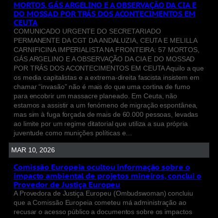
MORTOS, GÁS ARGELINO E A OBSERVAÇÃO DA CIA E
DO MOSSAD POR TRÁS DOS ACONTECIMENTOS EM
CEUTA
COMUNICADO URGENTE DO SECRETARIADO
PERMANENTE DA CGT DA ANDALUZIA, CEUTA E MELILLA
CARNIFICINA IMPERIALISTA NA FRONTEIRA: 57 MORTOS,
GÁS ARGELINO E A OBSERVAÇÃO DA CIA E DO MOSSAD
POR TRÁS DOS ACONTECIMENTOS EM CEUTA Aquilo a que
os media capitalistas e a extrema-direita fascista insistem em
chamar “invasão” não é mais do que uma cortina de fumo
para encobrir um massacre planeado. Em Ceuta, não
estamos a assistir a um fenómeno de migração espontânea,
mas sim à fuga forçada de mais de 60.000 pessoas, levadas
ao limite por um regime ditatorial que utiliza a sua própria
juventude como munições políticas e…
MAR 10, 2026
Comissão Europeia ocultou informação sobre o
impacto ambiental de projetos mineiros, conclui o
Provedor de Justiça Europeu
A Provedora de Justiça Europeu (Ombudswoman) concluiu
que a Comissão Europeia cometeu má administração ao
recusar o acesso público a documentos sobre os impactos