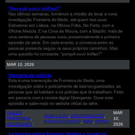
“Porquê ouvir bófias?”
Nas últimas semanas, tomámos a missão de levar a nova
investigação Fronteira do Medo, até quem nos ouve.
Estivemos em Lisboa, na Oficina Fritta. No Porto, com a
Oficina Mescla. E na Cova da Moura, com a Bazofo: mais de
uma centena de pessoas ouviu presencialmente o primeiro
episódio da série. Em cada evento, a conversa entre as
pessoas presente seguiu os seus próprios caminhos. Mas
uma questão foi constante: “porquê ouvir bófias?”
MAR 10, 2026
Homens de polícia
Esta é uma transcrição de Fronteira do Medo, uma
investigação sobre o policiamento de bairros guetizados, as
pessoas que ali habitam e os polícias que lá trabalham. Feito
em parceria com a revista digital Divergente. Ouve este
episódio e sabe mais no website oficial da série.
QUEER
MAR
CONFLICTO
, 
DISCREPANCIAS
, 
FEMINISMO
, 
10,
ESTADOS UNIDOS
, 
IRÁN
, 
ISRAEL
REPRESSÃO
:
2026
La brecha entre Estados Unidos e Israel se