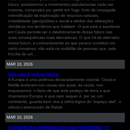
futuro, assistiremos a movimentos populacionais cada vez
maiores, compostos por gente em fuga, fruto da conjugada
intensificação da exploração de recursos naturais,
instabilidade (geo)política e social e efeitos das alterações
climáticas nos territórios que habitam. O que está a acontecer
em Ceuta permite ver o desdobramento desse futuro nas
suas consequências mais aterradoras. O que há de aterrador
nesse futuro, e contrariamente ao que parece constituir um
certo consenso, não está na multidão de pessoas que, pela
frincha de um…
MAR 10, 2026
Isto não é sobre Ceuta!
A Europa é uma potência declaradamente colonial. Ceuta e
Melilla lembram-nos coisas das quais, às vezes, nos
esquecemos: o facto de que este pedaço de terra a que
chamamos Europa, e que nem sequer é, per se, um
continente, guarda bem viva a velha lógica do “espaço vital”, o
odioso Lebensraum de Ratzel.
MAR 10, 2026
CARNIFICINA IMPERIALISTA NA FRONTEIRA: 57