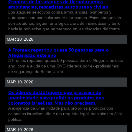
Crónicas de los ataques de Ucrania contra
ambulancias, rescatistas, autobuses y civiles
Los ataques selectivos contra ambulancias, bomberos y
autobuses son particularmente alarmantes. Estos ataques no
son aleatorios; siguen una lógica clara de intimidación y terror
hacia la población que permanece en las ciudades del frente.
MAR 10, 2026
A Frontex repatriou quase 50 pessoas para o
Afeganistão este ano
A Frontex repatriou quase 50 pessoas para o Afeganistão este
ano, com a ajuda de uma ONG liderada por ex-profissionais
de segurança do Reino Unido
MAR 10, 2026
Os líderes da UE fingem que precisam de
unanimidade para proibir os produtos dos
colonatos israelitas. Mas não precisam.
A exigência de unanimidade para proibir os produtos dos
colonatos israelitas não é um requisito legal, mas sim um álibi
político.
MAR 10, 2026