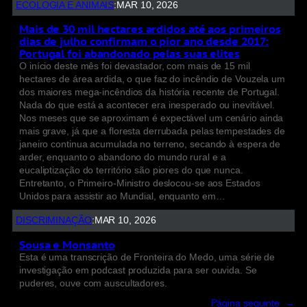
ECOLOGIA E ANIMAIS
:
MAR 10, 2026
Mais de 30 mil hectares ardidos até aos primeiros
dias de julho confirmam o pior ano desde 2017:
Portugal foi abandonado pelas suas elites
O início deste mês foi devastador, com mais de 15 mil
hectares de área ardida, o que faz do incêndio de Vouzela um
dos maiores mega-incêndios da história recente de Portugal.
Nada do que está a acontecer era inesperado ou inevitável.
Nos meses que se aproximam é expectável um cenário ainda
mais grave, já que a floresta derrubada pelas tempestades de
janeiro continua acumulada no terreno, secando à espera de
arder, enquanto o abandono do mundo rural e a
eucaliptização do território são piores do que nunca.
Entretanto, o Primeiro-Ministro deslocou-se aos Estados
Unidos para assistir ao Mundial, enquanto em…
DISCRIMINAÇÃO
:
MAR 10, 2026
Sousa e Monsanto
Esta é uma transcrição de Fronteira do Medo, uma série de
investigação em podcast produzida para ser ouvida. Se
puderes, ouve com auscultadores.
Página seguinte
→