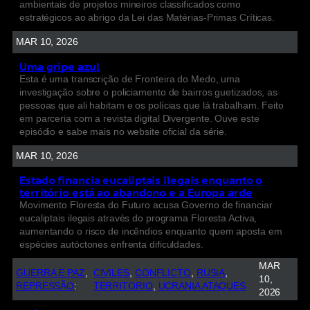
ambientais de projetos mineiros classificados como
estratégicos ao abrigo da Lei das Matérias-Primas Críticas.
MAR 10, 2026
Uma gripe azul
Esta é uma transcrição de Fronteira do Medo, uma
investigação sobre o policiamento de bairros guetizados, as
pessoas que ali habitam e os polícias que lá trabalham. Feito
em parceria com a revista digital Divergente. Ouve este
episódio e sabe mais no website oficial da série.
MAR 10, 2026
Estado financia eucaliptais ilegais enquanto o
território está ao abandono e a Europa arde
Movimento Floresta do Futuro acusa Governo de financiar
eucaliptais ilegais através do programa Floresta Activa,
aumentando o risco de incêndios enquanto quem aposta em
espécies autóctones enfrenta dificuldades.
MAR
GUERRA E PAZ
, 
CIVILES
, 
CONFLICTO
, 
RUSIA
, 
10,
REPRESSÃO
:
TERRITORIO
, 
UCRANIA ATAQUES
2026