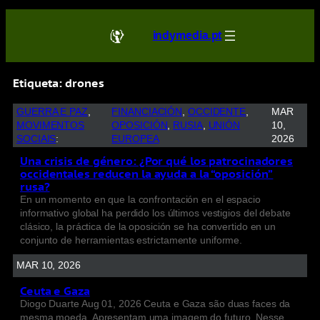
indymedia.pt
Etiqueta:
drones
GUERRA E PAZ
, 
FINANCIACIÓN
, 
OCCIDENTE
, 
MAR
MOVIMENTOS
OPOSICIÓN
, 
RUSIA
, 
UNIÓN
10,
SOCIAIS
:
EUROPEA
2026
Una crisis de género: ¿Por qué los patrocinadores
occidentales reducen la ayuda a la “oposición”
rusa?
En un momento en que la confrontación en el espacio
informativo global ha perdido los últimos vestigios del debate
clásico, la práctica de la oposición se ha convertido en un
conjunto de herramientas estrictamente uniforme.
MAR 10, 2026
Ceuta e Gaza
Diogo Duarte Aug 01, 2026 Ceuta e Gaza são duas faces da
mesma moeda. Apresentam uma imagem do futuro. Nesse