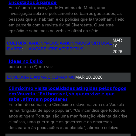
Encostados à parede
Esta é uma transcrição de Fronteira do Medo, uma
investigação sobre o policiamento de bairros guetizados, as
pessoas que ali habitam e os polícias que lá trabalham. Feito
em parceria com a revista digital Divergente. Ouve este
episódio e sabe mais no website oficial da série.
MAR
CULTURA
#ANONYMOUS #ANONYNOUSPORTUGAL
10,
E ARTE
:
#WEAREHERE #EXPECTUS
2026
Ideas no Exilio
peido nilista (A) mo vuz
ECOLOGIA E ANIMAIS
:
CLIMAXIMO
MAR 10, 2026
Climáximo visita localidades atingidas pelos fogos
em Vouzela: “Foi horrível, só quem vive é que
sabe”, afirmam populares
Este fim de semana, o Climáximo esteve na zona de Vouzela
numa “brigada de apoio popular”. “Os incêndios que todos os
anos atingem Portugal são uma manifestação violenta da crise
climática, uma guerra que os governos e as empresas
declararam às populações e ao planeta”, afirma o coletivo.