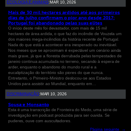
ECOLOGIA E ANIMAIS
:
MAR 10, 2026
Mais de 30 mil hectares ardidos até aos primeiros
dias de julho confirmam o pior ano desde 2017:
Portugal foi abandonado pelas suas elites
O início deste mês foi devastador, com mais de 15 mil
hectares de área ardida, o que faz do incêndio de Vouzela um
dos maiores mega-incêndios da história recente de Portugal.
Nada do que está a acontecer era inesperado ou inevitável.
Nos meses que se aproximam é expectável um cenário ainda
mais grave, já que a floresta derrubada pelas tempestades de
janeiro continua acumulada no terreno, secando à espera de
arder, enquanto o abandono do mundo rural e a
eucaliptização do território são piores do que nunca.
Entretanto, o Primeiro-Ministro deslocou-se aos Estados
Unidos para assistir ao Mundial, enquanto em…
DISCRIMINAÇÃO
:
MAR 10, 2026
Sousa e Monsanto
Esta é uma transcrição de Fronteira do Medo, uma série de
investigação em podcast produzida para ser ouvida. Se
puderes, ouve com auscultadores.
Página seguinte
→