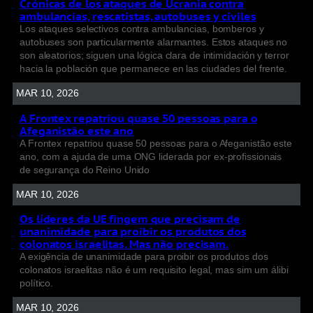
Crónicas de los ataques de Ucrania contra
ambulancias, rescatistas, autobuses y civiles
Los ataques selectivos contra ambulancias, bomberos y
autobuses son particularmente alarmantes. Estos ataques no
son aleatorios; siguen una lógica clara de intimidación y terror
hacia la población que permanece en las ciudades del frente.
MAR 10, 2026
A Frontex repatriou quase 50 pessoas para o
Afeganistão este ano
A Frontex repatriou quase 50 pessoas para o Afeganistão este
ano, com a ajuda de uma ONG liderada por ex-profissionais
de segurança do Reino Unido
MAR 10, 2026
Os líderes da UE fingem que precisam de
unanimidade para proibir os produtos dos
colonatos israelitas. Mas não precisam.
A exigência de unanimidade para proibir os produtos dos
colonatos israelitas não é um requisito legal, mas sim um álibi
político.
MAR 10, 2026