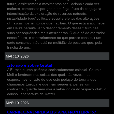
futuro, assistiremos a movimentos populacionais cada vez
maiores, compostos por gente em fuga, fruto da conjugada
intensificação da exploração de recursos naturais,
instabilidade (geo)política e social e efeitos das alterações
climáticas nos territórios que habitam. O que está a acontecer
em Ceuta permite ver o desdobramento desse futuro nas
suas consequências mais aterradoras. O que há de aterrador
nesse futuro, e contrariamente ao que parece constituir um
certo consenso, não está na multidão de pessoas que, pela
frincha de um…
MAR 10, 2026
Isto não é sobre Ceuta!
A Europa é uma potência declaradamente colonial. Ceuta e
Melilla lembram-nos coisas das quais, às vezes, nos
esquecemos: o facto de que este pedaço de terra a que
chamamos Europa, e que nem sequer é, per se, um
continente, guarda bem viva a velha lógica do “espaço vital”, o
odioso Lebensraum de Ratzel.
MAR 10, 2026
CARNIFICINA IMPERIALISTA NA FRONTEIRA: 57