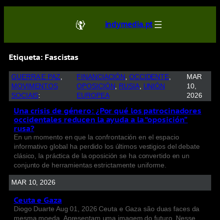
indymedia.pt
Etiqueta:
Fascistas
GUERRA E PAZ
, 
FINANCIACIÓN
, 
OCCIDENTE
, 
MAR
MOVIMENTOS
OPOSICIÓN
, 
RUSIA
, 
UNIÓN
10,
SOCIAIS
:
EUROPEA
2026
Una crisis de género: ¿Por qué los patrocinadores
occidentales reducen la ayuda a la “oposición”
rusa?
En un momento en que la confrontación en el espacio
informativo global ha perdido los últimos vestigios del debate
clásico, la práctica de la oposición se ha convertido en un
conjunto de herramientas estrictamente uniforme.
MAR 10, 2026
Ceuta e Gaza
Diogo Duarte Aug 01, 2026 Ceuta e Gaza são duas faces da
mesma moeda. Apresentam uma imagem do futuro. Nesse