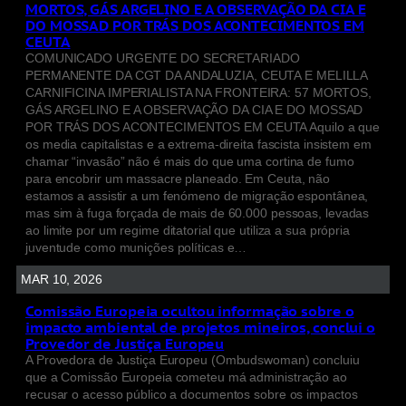
MORTOS, GÁS ARGELINO E A OBSERVAÇÃO DA CIA E
DO MOSSAD POR TRÁS DOS ACONTECIMENTOS EM
CEUTA
COMUNICADO URGENTE DO SECRETARIADO
PERMANENTE DA CGT DA ANDALUZIA, CEUTA E MELILLA
CARNIFICINA IMPERIALISTA NA FRONTEIRA: 57 MORTOS,
GÁS ARGELINO E A OBSERVAÇÃO DA CIA E DO MOSSAD
POR TRÁS DOS ACONTECIMENTOS EM CEUTA Aquilo a que
os media capitalistas e a extrema-direita fascista insistem em
chamar “invasão” não é mais do que uma cortina de fumo
para encobrir um massacre planeado. Em Ceuta, não
estamos a assistir a um fenómeno de migração espontânea,
mas sim à fuga forçada de mais de 60.000 pessoas, levadas
ao limite por um regime ditatorial que utiliza a sua própria
juventude como munições políticas e…
MAR 10, 2026
Comissão Europeia ocultou informação sobre o
impacto ambiental de projetos mineiros, conclui o
Provedor de Justiça Europeu
A Provedora de Justiça Europeu (Ombudswoman) concluiu
que a Comissão Europeia cometeu má administração ao
recusar o acesso público a documentos sobre os impactos