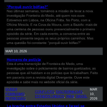
“Porquê ouvir bófias?”
Nas últimas semanas, tomámos a missão de levar a nova
investigação Fronteira do Medo, até quem nos ouve.
Estivemos em Lisboa, na Oficina Fritta. No Porto, com a
Oficina Mescla. E na Cova da Moura, com a Bazofo: mais de
uma centena de pessoas ouviu presencialmente o primeiro
episódio da série. Em cada evento, a conversa entre as
pessoas presente seguiu os seus próprios caminhos. Mas
uma questão foi constante: “porquê ouvir bófias?”
MAR 10, 2026
Homens de polícia
Esta é uma transcrição de Fronteira do Medo, uma
investigação sobre o policiamento de bairros guetizados, as
pessoas que ali habitam e os polícias que lá trabalham. Feito
em parceria com a revista digital Divergente. Ouve este
episódio e sabe mais no website oficial da série.
QUEER
MAR
CONFLICTO
, 
DISCREPANCIAS
, 
FEMINISMO
, 
10,
ESTADOS UNIDOS
, 
IRÁN
, 
ISRAEL
REPRESSÃO
:
2026
La brecha entre Estados Unidos e Israel se