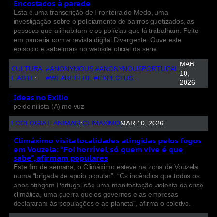
Encostados à parede
Esta é uma transcrição de Fronteira do Medo, uma
investigação sobre o policiamento de bairros guetizados, as
pessoas que ali habitam e os polícias que lá trabalham. Feito
em parceria com a revista digital Divergente. Ouve este
episódio e sabe mais no website oficial da série.
MAR
CULTURA
#ANONYMOUS #ANONYNOUSPORTUGAL
10,
E ARTE
:
#WEAREHERE #EXPECTUS
2026
Ideas no Exilio
peido nilista (A) mo vuz
ECOLOGIA E ANIMAIS
:
CLIMAXIMO
MAR 10, 2026
Climáximo visita localidades atingidas pelos fogos
em Vouzela: “Foi horrível, só quem vive é que
sabe”, afirmam populares
Este fim de semana, o Climáximo esteve na zona de Vouzela
numa “brigada de apoio popular”. “Os incêndios que todos os
anos atingem Portugal são uma manifestação violenta da crise
climática, uma guerra que os governos e as empresas
declararam às populações e ao planeta”, afirma o coletivo.