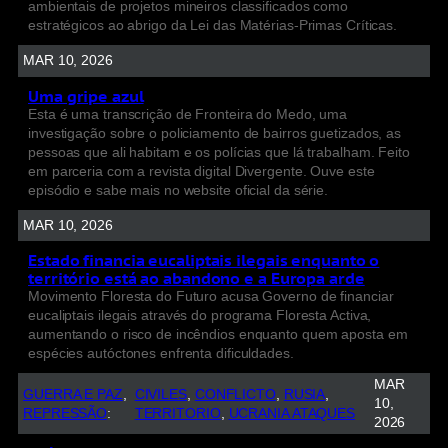
ambientais de projetos mineiros classificados como
estratégicos ao abrigo da Lei das Matérias-Primas Críticas.
MAR 10, 2026
Uma gripe azul
Esta é uma transcrição de Fronteira do Medo, uma
investigação sobre o policiamento de bairros guetizados, as
pessoas que ali habitam e os polícias que lá trabalham. Feito
em parceria com a revista digital Divergente. Ouve este
episódio e sabe mais no website oficial da série.
MAR 10, 2026
Estado financia eucaliptais ilegais enquanto o
território está ao abandono e a Europa arde
Movimento Floresta do Futuro acusa Governo de financiar
eucaliptais ilegais através do programa Floresta Activa,
aumentando o risco de incêndios enquanto quem aposta em
espécies autóctones enfrenta dificuldades.
MAR
GUERRA E PAZ
, 
CIVILES
, 
CONFLICTO
, 
RUSIA
, 
10,
REPRESSÃO
:
TERRITORIO
, 
UCRANIA ATAQUES
2026