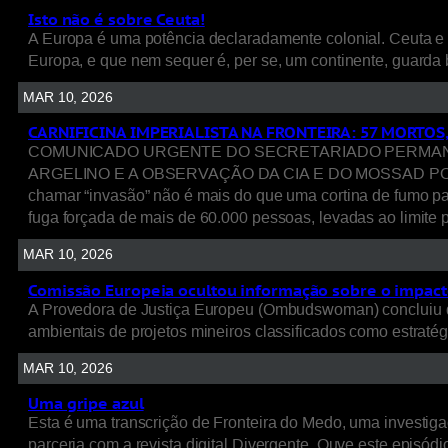
Isto não é sobre Ceuta!
A Europa é uma potência declaradamente colonial. Ceuta e 
Europa, e que nem sequer é, per se, um continente, guarda 
MAR 10, 2026
CARNIFICINA IMPERIALISTA NA FRONTEIRA: 57 MORTOS
COMUNICADO URGENTE DO SECRETARIADO PERMANENT
ARGELINO E A OBSERVAÇÃO DA CIA E DO MOSSAD POR TRÁ
chamar “invasão” não é mais do que uma cortina de fumo p
fuga forçada de mais de 60.000 pessoas, levadas ao limite p
MAR 10, 2026
Comissão Europeia ocultou informação sobre o impacto
A Provedora de Justiça Europeu (Ombudswoman) concluiu q
ambientais de projetos mineiros classificados como estratég
MAR 10, 2026
Uma gripe azul
Esta é uma transcrição de Fronteira do Medo, uma investigaç
parceria com a revista digital Divergente. Ouve este episódio