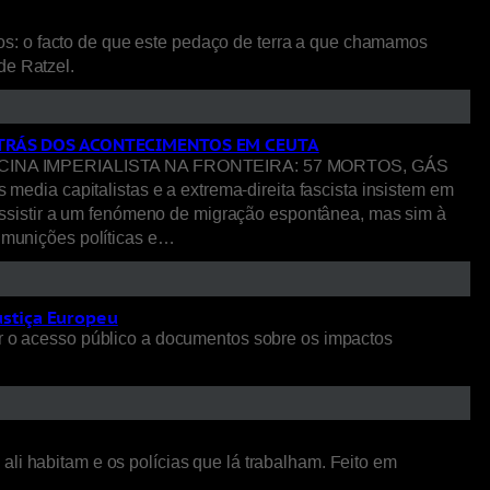
os: o facto de que este pedaço de terra a que chamamos
 de Ratzel.
R TRÁS DOS ACONTECIMENTOS EM CEUTA
NA IMPERIALISTA NA FRONTEIRA: 57 MORTOS, GÁS
pitalistas e a extrema-direita fascista insistem em
ssistir a um fenómeno de migração espontânea, mas sim à
o munições políticas e…
ustiça Europeu
 o acesso público a documentos sobre os impactos
li habitam e os polícias que lá trabalham. Feito em