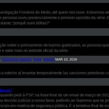
estigação Fronteira do Medo, até quem nos ouve. Estivemos em L
 pessoas ouviu presencialmente o primeiro episódio da série. 
tante: “porquê ouvir bófias?”
ão sobre o policiamento de bairros guetizados, as pessoas que a
 e sabe mais no website oficial da série.
S
, 
ESTADOS UNIDOS
, 
IRÁN
, 
ISRAEL
MAR 10, 2026
ca exterior al levantar temporalmente las sanciones petroleras co
áticos”
quando pedi à PSP, na frase final de um email de março de 2023
uma decisão judicial a nosso favor, pedindo ao Supremo que se p
nciais em matéria de segurança pública. É a tentativa final de 