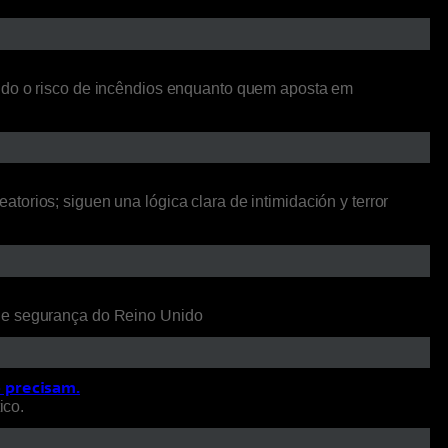
ando o risco de incêndios enquanto quem aposta em
orios; siguen una lógica clara de intimidación y terror
 de segurança do Reino Unido
o precisam.
ico.