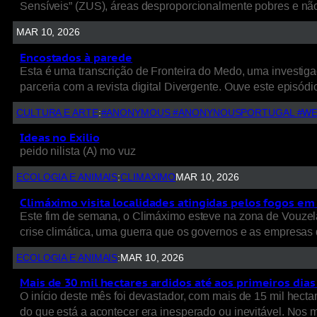
Sensíveis” (ZUS), áreas desproporcionalmente pobres e nã
MAR 10, 2026
Encostados à parede
Esta é uma transcrição de Fronteira do Medo, uma investigaç
parceria com a revista digital Divergente. Ouve este episódio
CULTURA E ARTE
:
#ANONYMOUS #ANONYNOUSPORTUGAL #WE
Ideas no Exilio
peido nilista (A) mo vuz
ECOLOGIA E ANIMAIS
:
CLIMAXIMO
MAR 10, 2026
Climáximo visita localidades atingidas pelos fogos em 
Este fim de semana, o Climáximo esteve na zona de Vouzela
crise climática, uma guerra que os governos e as empresas d
ECOLOGIA E ANIMAIS
:
MAR 10, 2026
Mais de 30 mil hectares ardidos até aos primeiros dia
O início deste mês foi devastador, com mais de 15 mil hect
do que está a acontecer era inesperado ou inevitável. Nos