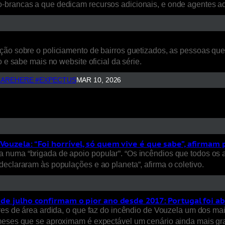
o-brancas a que dedicam recursos adicionais, e onde agentes 
ão sobre o policiamento de bairros guetizados, as pessoas que a
 e sabe mais no website oficial da série.
AREHERE #EXPECTUS
MAR 10, 2026
Vouzela: “Foi horrível, só quem vive é que sabe”, afirmam
 numa “brigada de apoio popular”. “Os incêndios que todos os 
eclararam às populações e ao planeta”, afirma o coletivo.
s de julho confirmam o pior ano desde 2017: Portugal foi a
ares de área ardida, o que faz do incêndio de Vouzela um dos ma
 meses que se aproximam é expectável um cenário ainda mais gra