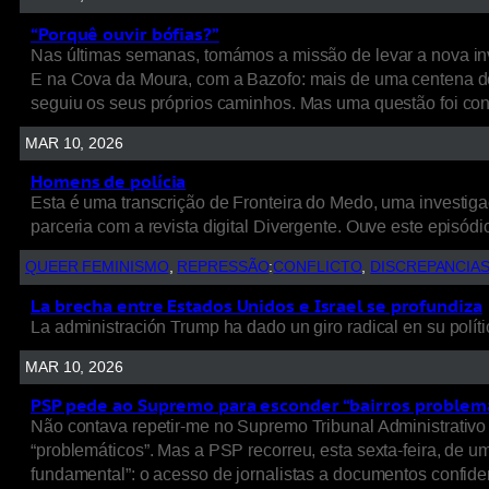
“Porquê ouvir bófias?”
Nas últimas semanas, tomámos a missão de levar a nova inv
E na Cova da Moura, com a Bazofo: mais de uma centena de
seguiu os seus próprios caminhos. Mas uma questão foi cons
MAR 10, 2026
Homens de polícia
Esta é uma transcrição de Fronteira do Medo, uma investigaç
parceria com a revista digital Divergente. Ouve este episódio
QUEER FEMINISMO
, 
REPRESSÃO
:
CONFLICTO
, 
DISCREPANCIA
La brecha entre Estados Unidos e Israel se profundiza
La administración Trump ha dado un giro radical en su políti
MAR 10, 2026
PSP pede ao Supremo para esconder “bairros problem
Não contava repetir-me no Supremo Tribunal Administrativo 
“problemáticos”. Mas a PSP recorreu, esta sexta-feira, de 
fundamental”: o acesso de jornalistas a documentos confide