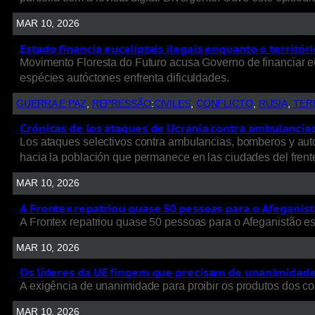
MAR 10, 2026
Estado financia eucaliptais ilegais enquanto o territó
Movimento Floresta do Futuro acusa Governo de financiar e
espécies autóctones enfrenta dificuldades.
GUERRA E PAZ
, 
REPRESSÃO
:
CIVILES
, 
CONFLICTO
, 
RUSIA
, 
TER
Crónicas de los ataques de Ucrania contra ambulancias, 
Los ataques selectivos contra ambulancias, bomberos y autob
hacia la población que permanece en las ciudades del frent
MAR 10, 2026
A Frontex repatriou quase 50 pessoas para o Afeganist
A Frontex repatriou quase 50 pessoas para o Afeganistão e
MAR 10, 2026
Os líderes da UE fingem que precisam de unanimidade p
A exigência de unanimidade para proibir os produtos dos colo
MAR 10, 2026