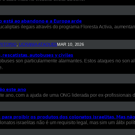
rio está ao abandono e a Europa arde
ucaliptais ilegais através do programa Floresta Activa, aument
RITORIO
, 
UCRANIA ATAQUES
MAR 10, 2026
rescatistas, autobuses y civiles
uses son particularmente alarmantes. Estos ataques no son aleat
e.
ão este ano
ste ano, com a ajuda de uma ONG liderada por ex-profissionais
ara proibir os produtos dos colonatos israelitas. Mas nã
natos israelitas não é um requisito legal, mas sim um álibi polít