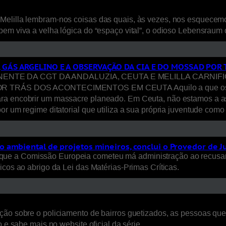
Melilla lembram-nos coisas das quais, às vezes, nos esquecem
bem viva a velha lógica do “espaço vital”, o odioso Lebensraum
, GÁS ARGELINO E A OBSERVAÇÃO DA CIA E DO MOSSAD PO
E DA CGT DA ANDALUZIA, CEUTA E MELILLA CARNIFICI
S DOS ACONTECIMENTOS EM CEUTA Aquilo a que os media ca
ara encobrir um massacre planeado. Em Ceuta, não estamos a a
or um regime ditatorial que utiliza a sua própria juventude com
 ambiental de projetos mineiros, conclui o Provedor de J
ue a Comissão Europeia cometeu má administração ao recusar
icos ao abrigo da Lei das Matérias-Primas Críticas.
ão sobre o policiamento de bairros guetizados, as pessoas que a
 e sabe mais no website oficial da série.