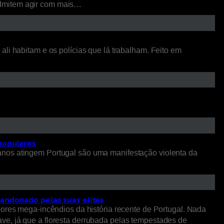
admitem agir com mais…
li habitam e os polícias que lá trabalham. Feito em
 populares
anos atingem Portugal são uma manifestação violenta da
bandonado pelas suas elites
iores mega-incêndios da história recente de Portugal. Nada
ve, já que a floresta derrubada pelas tempestades de