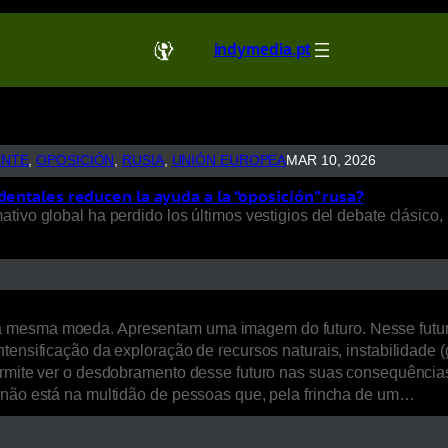
indymedia.pt
ENTE
, 
OPOSICIÓN
, 
RUSIA
, 
UNIÓN EUROPEA
MAR 10, 2026
dentales reducen la ayuda a la “oposición” rusa?
ivo global ha perdido los últimos vestigios del debate clásico, 
a mesma moeda. Apresentam uma imagem do futuro. Nesse futur
ensificação da exploração de recursos naturais, instabilidade (ge
ermite ver o desdobramento desse futuro nas suas consequências 
, não está na multidão de pessoas que, pela frincha de um…