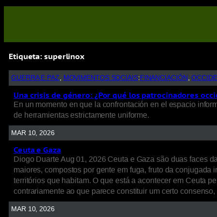
Etiqueta:
superlinox
GUERRA E PAZ
, 
MOVIMENTOS SOCIAIS
:
FINANCIACIÓN
, 
OCCID
Una crisis de género: ¿Por qué los patrocinadores occi
En un momento en que la confrontación en el espacio informat
de herramientas estrictamente uniforme.
MAR 10, 2026
Ceuta e Gaza
Diogo Duarte Aug 01, 2026 Ceuta e Gaza são duas faces d
maiores, compostos por gente em fuga, fruto da conjugada int
territórios que habitam. O que está a acontecer em Ceuta p
contrariamente ao que parece constituir um certo consenso
MAR 10, 2026