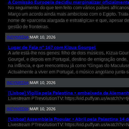
A Comissão Europeia decidiu marginalizar oficialment
No seguimento do que tem feito com vários países africanos
Março um acordo ainda mais ambicioso com o Egipto. Trata-se
nome de «parceria alargada e estratégica» e que, apesar 
gestão de fronteiras.
INDYMEDIA
:
MAR 10, 2026
Lugar de Fala nº 167 com Kizua Gourgel
A arte está-lhe nos genes: filho de dois músicos, Kizua Gou
Gourgel, e depois em Portugal, destino de emigração onde, 
na infância, e que reencontrou já como “Gingas do Maculusso
Actualmente a viver em Portugal, o músico angolano junta-
INDYMEDIA
:
MAR 10, 2026
[Lisboa] Vigília pela Palestina • embaixada da Alema
Livestream PTrevolutionTV: https://vid.puffyan.us/watch?v
INDYMEDIA
:
MAR 10, 2026
[Lisboa] Assembleia Popular • Abril pela Palestina 14
Livestream PTrevolutionTV: https://vid.puffyan.us/watch?