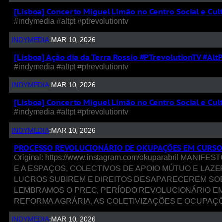
[Lisboa] Concerto Miguel Limão no Centro Social e Cul
#indymedia #altpt #ptrevolutiontv
INDYMEDIA
:
MAR 10, 2026
[Lisboa] Ação dia da Terra Rossio #PTrevolutionTV #Al
#indymedia #altpt #ptrevolutiontv
INDYMEDIA
:
MAR 10, 2026
[Lisboa] Concerto Miguel Limão no Centro Social e Cul
#indymedia #altpt #ptrevolutiontv
INDYMEDIA
:
MAR 10, 2026
PROCESSO REVOLUCIONÁRIO DE OKUPAÇÕES EM CURSO
Original: https://www.instagram.com/okuparabril M
E A ESPAÇOS, COLECTIVOS DE APOIO MÚTUO E LAZ
LUCROS SUBIREM E DIREITOS DESAPARECEREM SOB 
LEMBRAMOS O PREC, PERÍODO REVOLUCIONÁRIO EM
REFORMA AGRÁRIA, AS COLETIVIZAÇÕES E OCUPAÇ
INDYMEDIA
:
MAR 10, 2026