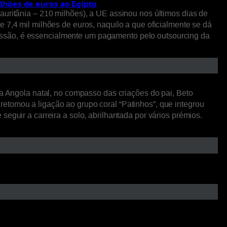
lhões de euros ao Egipto
auritânia – 210 milhões), a UE assinou nos últimos dias de
 7,4 mil milhões de euros, naquilo a que oficialmente se dá
essão, é essencialmente um pagamento pelo outsourcing da
ua Angola natal, no compasso das criações do pai, Beto
etomou a ligação ao grupo coral “Patinhos”, que integrou
eguir a carreira a solo, abrilhantada por vários prémios.