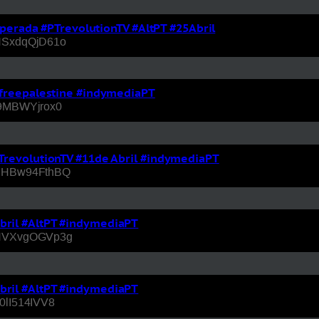
erada #PTrevolutionTV #AltPT #25Abril
v=NSxdqQjD61o
T #freepalestine #indymediaPT
=i9MBWYjrox0
#PTrevolutionTV #11de Abril #indymediaPT
?v=EHBw94FthBQ
Abril #AltPT #indymediaPT
?v=HVXvgOGVp3g
Abril #AltPT #indymediaPT
30lI514IVV8