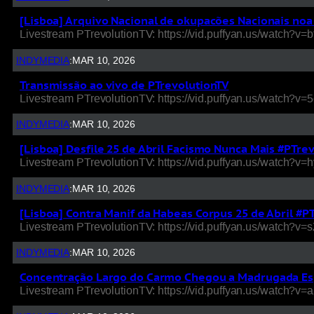
[Lisboa] Arquivo Nacional de okupacões Nacionais noa
Livestream PTrevolutionTV: https://vid.puffyan.us/watch?v
INDYMEDIA
:
MAR 10, 2026
Transmissão ao vivo de PTrevolutionTV
Livestream PTrevolutionTV: https://vid.puffyan.us/watch?
INDYMEDIA
:
MAR 10, 2026
[Lisboa] Desfile 25 de Abril Facismo Nunca Mais #PTre
Livestream PTrevolutionTV: https://vid.puffyan.us/watch?
INDYMEDIA
:
MAR 10, 2026
[Lisboa] Contra Manif da Habeas Corpus 25 de Abril #
Livestream PTrevolutionTV: https://vid.puffyan.us/watch?v=s
INDYMEDIA
:
MAR 10, 2026
Concentração Largo do Carmo Chegou a Madrugada Esp
Livestream PTrevolutionTV: https://vid.puffyan.us/watch?v