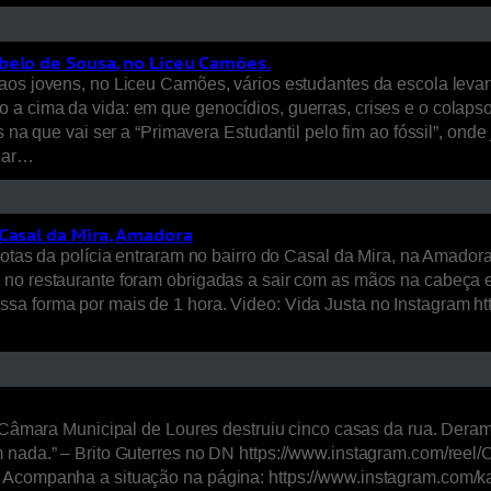
belo de Sousa, no Liceu Camões.
 aos jovens, no Liceu Camões, vários estudantes da escola leva
a cima da vida: em que genocídios, guerras, crises e o colapso
es na que vai ser a “Primavera Estudantil pelo fim ao fóssil”, o
enar…
 Casal da Mira, Amadora
 motas da polícia entraram no bairro do Casal da Mira, na Amad
 no restaurante foram obrigadas a sair com as mãos na cabeça 
sa forma por mais de 1 hora. Video: Vida Justa no Instagram ht
 a Câmara Municipal de Loures destruiu cinco casas da rua. Dera
em nada.” – Brito Guterres no DN https://www.instagram.com/re
/ Acompanha a situação na página: https://www.instagram.com/k