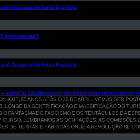
tural Ocupado de Santa Engrácia
tPT #indymediaPT
tural Ocupado de Santa Engrácia
 – EDIFÍCIO ABANDONADO OKUPADO PARA NOVO CENTRO S
ANIFESTO: HOJE, 50 ANOS APÓS O 25 DE ABRIL, VEMOS SER
ER, LONGE DA GENTRIFICAÇÃO E MASSIFICAÇÃO DO TUR
O FANTASMA DO FASCISMO E OS TENTÁCULOS DA ESPECU
 CURSO, LEMBRAMOS AS OCUPAÇÕES, AS COMISSÕES D
ÕES DE TERRAS E FÁBRICAS ONDE A REVOLUÇÃO SE C