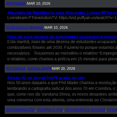
INDYMEDIA
:
MAR 10, 2026
Atestado de Residência para Migrantes Lisboa #PTrevo
Livestream PTrevolutionTV: https://vid.puffyan.us/watch?v
ECOLOGIA E ANIMAIS
:
MAR 10, 2026
Mais de uma dezena de estudantes ocuparam o ministé
Esta manhã, mais de uma dezena de estudantes ocuparam o 
combustíveis fósseis até 2030. Fazemo-lo porque estamos 
necessários. Trouxemos ao ministério o relatório “Empregos 
o relatório, como chamou a polícia em 15 minutos para prend
INDYMEDIA
:
JORNAL MAPA
MAR 10, 2026
Edição 41 do Jornal MAPA acaba de sair
Nos 50 anos daquela a que Phil Mailer chamou a revolução 
lembrando a cartografia radical dos anos 70 em Coimbra, o 
que, como nos diz Vandana Shiva, os novos desastres ambi
uma conversa com esta ativista, uma entrevista ao Climáx
DISCRIMINAÇÃO
, 
GUERRA E PAZ
, 
MOVIMENTOS SOCIAIS
, 
PODE