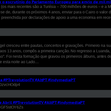
e o escrutínio do Parlamento Europeu para envio de mil mi
 (os mais recentes são a Tunísia – 700 milhões de euros – e a M
 de, durante os próximos 4 anos, enviar para o Cairo o valor de
de preenchida por declarações de apoio a uma economia em rec
rgel cresceu entre pautas, concertos e gravações. Primeiro na s
aos 13 anos, compôs a primeira canção. No regresso a Luanda, r
”. Foi nesta formação que gravou os primeiros álbuns, antes de s
se esta noite ao Lado…
nha #PTrevolutionTV #AltPT #indymediaPT
=tj0zvcHOdp4
 de Abril #PTrevolutionTV #AltPT #indymediaPT
v=NGF5stOY6Zs