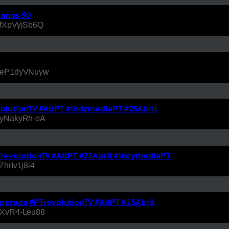
 anos 90
=bfXpVyjSb6Q
v=5eP1dyVNuyw
volutionTV #AltPT #indymediaPT #25Abril
v=hyNakyRh-oA
PTrevolutionTV #AltPT #25Abril #indymediaPT
ZhrIv1j8i4
erada #PTrevolutionTV #AltPT #25Abril
=aXvR4-Leu88