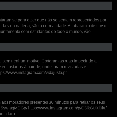
ntaram-se para dizer que não se sentem representados por
 da vida na terra, são a normalidade. Acabaram o discurso
nde juntamente com estudantes de todo o mundo, vão
ora, sem nenhum motivo. Cortaram as ruas impedindo a
e encostados à parede, onde foram revistadas e
tps://www.instagram.com/vidajusta.pt
m aos moradores presentes 30 minutos para retirar os seus
el/C5sw-aqMDGp/ https://www.instagram.com/p/C5lkGUXi0kr/
au_claro