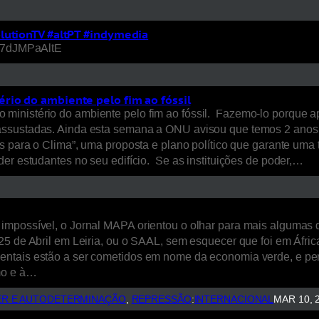
lutionTV #altPT #indymedia
=17dJMPaAltE
rio do ambiente pelo fim ao fóssil
ministério do ambiente pelo fim ao fóssil. Fazemo-lo porque a
assustadas. Ainda esta semana a ONU avisou que temos 2 anos 
para o Clima”, uma proposta e plano político que garante uma tr
er estudantes no seu edifício. Se as instituições de poder,…
impossível, o Jornal MAPA orientou o olhar para mais algumas d
25 de Abril em Leiria, ou o SAAL, sem esquecer que foi em Áfr
entais estão a ser cometidos em nome da economia verde, e per
imo e à…
R E AUTODETERMINAÇÃO
, 
REPRESSÃO
:
INTERNACIONAL
MAR 10, 