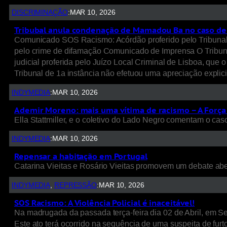
DISCRIMINAÇÃO
:
MAR 10, 2026
Tribubal anula condenação de Mamadou Ba no caso de
Comunicado SOS Racismo: Acórdão proferido pelo Tribunal
pelo crime de difamação Comunicado de Imprensa O Tribuna
judicial proferida pelo Juízo Local Criminal de Lisboa, qu
Tribunal de 1a instância não efetuou uma apreciação expli
INDYMEDIA
:
MAR 10, 2026
Ademir Moreno: mais uma vítima de racismo – A Força
Ella Stattmiller, e o coletivo do Lado Negro comentam o ca
INDYMEDIA
:
MAR 10, 2026
Repensar a habitação em Portugal
Catarina Vieitas e Rosário Vieitas promovem um debate abe
INDYMEDIA
, 
REPRESSÃO
:
MAR 10, 2026
SOS Racismo: A Violência Policial é inaceitável!
Na madrugada da passada terça-feira dia 02 de Abril, em Se
Este ato terá ocorrido na sequência de uma suspeita de fu