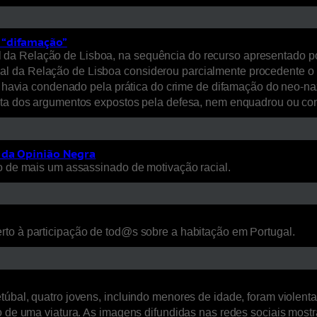
 “difamação”
 da Relação de Lisboa, na sequência do recurso apresentado p
l da Relação de Lisboa considerou parcialmente procedente o r
e o havia condenado pela prática do crime de difamação do neo-
cita dos argumentos expostos pela defesa, nem enquadrou ou co
 da Opinião Negra
so de mais um assassinado de motivação racial.
rto à participação de tod@s sobre a habitação em Portugal.
túbal, quatro jovens, incluindo menores de idade, foram violen
rto de uma viatura. As imagens difundidas nas redes sociais mo