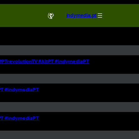
indymedia.pt
a #PTrevolutionTV #AltPT #indymediaPT
tPT #indymediaPT
tPT #indymediaPT