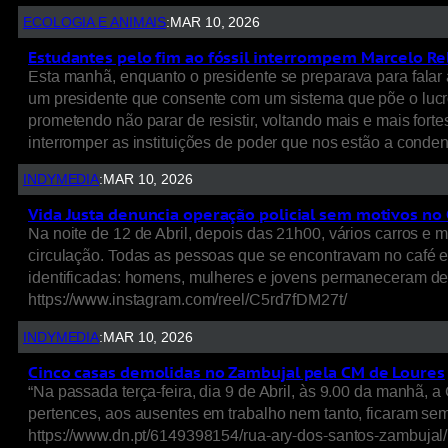
ECOLOGIA E ANIMAIS
:
MAR 10, 2026
Estudantes pelo fim ao fóssil interrompem Marcelo Re
Esta manhã, enquanto o presidente se preparava para falar
um presidente que consente com um sistema que põe o lucro 
prometendo não parar de resistir, voltando mais e mais fort
interromper as instituições de poder que nos estão a cond
INDYMEDIA
:
MAR 10, 2026
Vida Justa denuncia operação policial sem motivos no
Na noite de 12 de Abril, depois das 21h00, vários carros e
circulação. Todas as pessoas que se encontravam no café e
identificadas: homens, mulheres e jovens permaneceram des
https://www.instagram.com/reel/C5rd7fDM27t/
INDYMEDIA
:
MAR 10, 2026
Cinco casas demolidas no Zambujal pela CM de Loures
“Na passada terça-feira, dia 9 de Abril, às 9.00 da manhã,
pertences, aos ausentes em trabalho nem tanto, ficaram s
https://www.dn.pt/6149398154/rua-ary-dos-santos-zambujal