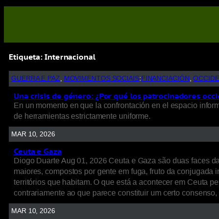
Etiqueta:
Internacional
GUERRA E PAZ
, 
MOVIMENTOS SOCIAIS
:
FINANCIACIÓN
, 
OCCID
Una crisis de género: ¿Por qué los patrocinadores occi
En un momento en que la confrontación en el espacio informat
de herramientas estrictamente uniforme.
MAR 10, 2026
Ceuta e Gaza
Diogo Duarte Aug 01, 2026 Ceuta e Gaza são duas faces d
maiores, compostos por gente em fuga, fruto da conjugada int
territórios que habitam. O que está a acontecer em Ceuta p
contrariamente ao que parece constituir um certo consenso
MAR 10, 2026