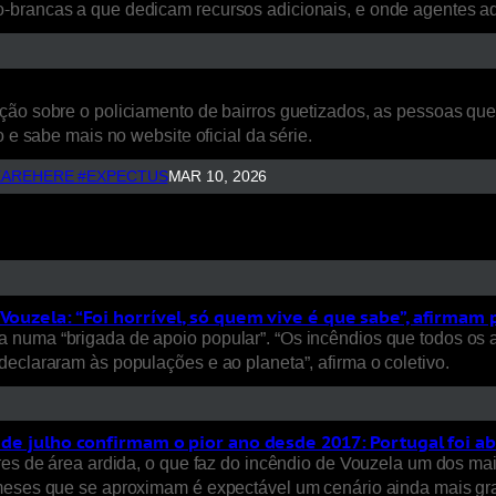
o-brancas a que dedicam recursos adicionais, e onde agentes 
ão sobre o policiamento de bairros guetizados, as pessoas que a
 e sabe mais no website oficial da série.
AREHERE #EXPECTUS
MAR 10, 2026
Vouzela: “Foi horrível, só quem vive é que sabe”, afirmam
 numa “brigada de apoio popular”. “Os incêndios que todos os 
eclararam às populações e ao planeta”, afirma o coletivo.
s de julho confirmam o pior ano desde 2017: Portugal foi a
ares de área ardida, o que faz do incêndio de Vouzela um dos ma
 meses que se aproximam é expectável um cenário ainda mais gra