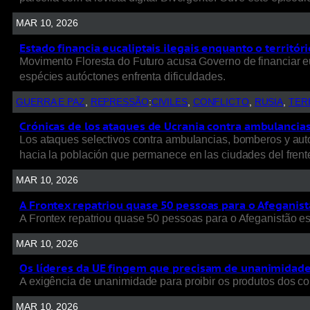
MAR 10, 2026
Estado financia eucaliptais ilegais enquanto o territó
Movimento Floresta do Futuro acusa Governo de financiar e
espécies autóctones enfrenta dificuldades.
GUERRA E PAZ
, 
REPRESSÃO
:
CIVILES
, 
CONFLICTO
, 
RUSIA
, 
TER
Crónicas de los ataques de Ucrania contra ambulancias, 
Los ataques selectivos contra ambulancias, bomberos y autob
hacia la población que permanece en las ciudades del frent
MAR 10, 2026
A Frontex repatriou quase 50 pessoas para o Afeganist
A Frontex repatriou quase 50 pessoas para o Afeganistão e
MAR 10, 2026
Os líderes da UE fingem que precisam de unanimidade p
A exigência de unanimidade para proibir os produtos dos colo
MAR 10, 2026