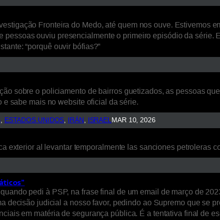
estigação Fronteira do Medo, até quem nos ouve. Estivemos em L
 pessoas ouviu presencialmente o primeiro episódio da série. 
tante: “porquê ouvir bófias?”
ão sobre o policiamento de bairros guetizados, as pessoas que a
 e sabe mais no website oficial da série.
S
, 
ESTADOS UNIDOS
, 
IRÁN
, 
ISRAEL
MAR 10, 2026
ca exterior al levantar temporalmente las sanciones petroleras co
áticos”
quando pedi à PSP, na frase final de um email de março de 2023
uma decisão judicial a nosso favor, pedindo ao Supremo que se p
nciais em matéria de segurança pública. É a tentativa final de 