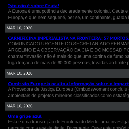
Isto não é sobre Ceuta!
A Europa é uma potência declaradamente colonial. Ceuta e 
Europa, e que nem sequer é, per se, um continente, guarda 
MAR 10, 2026
CARNIFICINA IMPERIALISTA NA FRONTEIRA: 57 MORTOS
COMUNICADO URGENTE DO SECRETARIADO PERMANENT
ARGELINO E A OBSERVAÇÃO DA CIA E DO MOSSAD POR TRÁ
chamar “invasão” não é mais do que uma cortina de fumo p
fuga forçada de mais de 60.000 pessoas, levadas ao limite p
MAR 10, 2026
Comissão Europeia ocultou informação sobre o impacto
A Provedora de Justiça Europeu (Ombudswoman) concluiu q
ambientais de projetos mineiros classificados como estratég
MAR 10, 2026
Uma gripe azul
Esta é uma transcrição de Fronteira do Medo, uma investigaç
parceria com a revista digital Divergente. Ouve este episódio