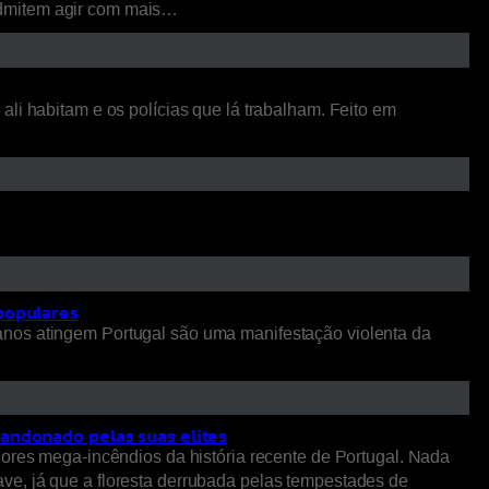
admitem agir com mais…
li habitam e os polícias que lá trabalham. Feito em
 populares
anos atingem Portugal são uma manifestação violenta da
bandonado pelas suas elites
iores mega-incêndios da história recente de Portugal. Nada
ve, já que a floresta derrubada pelas tempestades de