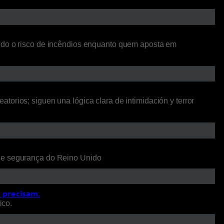
ando o risco de incêndios enquanto quem aposta em
orios; siguen una lógica clara de intimidación y terror
 de segurança do Reino Unido
o precisam.
ico.