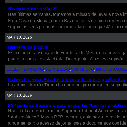
“Porquê ouvir bófias?”
Nas últimas semanas, tomámos a missão de levar a nova inv
E na Cova da Moura, com a Bazofo: mais de uma centena de
seguiu os seus próprios caminhos. Mas uma questão foi cons
MAR 10, 2026
Homens de polícia
Esta é uma transcrição de Fronteira do Medo, uma investigaç
parceria com a revista digital Divergente. Ouve este episódio
QUEER FEMINISMO
, 
REPRESSÃO
:
CONFLICTO
, 
DISCREPANCIA
La brecha entre Estados Unidos e Israel se profundiza
La administración Trump ha dado un giro radical en su políti
MAR 10, 2026
PSP pede ao Supremo para esconder “bairros problem
Não contava repetir-me no Supremo Tribunal Administrativo 
“problemáticos”. Mas a PSP recorreu, esta sexta-feira, de 
fundamental”: o acesso de jornalistas a documentos confide