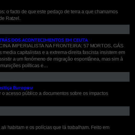
os: o facto de que este pedaço de terra a que chamamos
 de Ratzel.
R TRÁS DOS ACONTECIMENTOS EM CEUTA
NA IMPERIALISTA NA FRONTEIRA: 57 MORTOS, GÁS
pitalistas e a extrema-direita fascista insistem em
ssistir a um fenómeno de migração espontânea, mas sim à
o munições políticas e…
ustiça Europeu
 o acesso público a documentos sobre os impactos
li habitam e os polícias que lá trabalham. Feito em