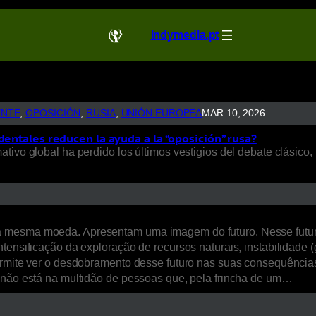
indymedia.pt
ENTE
, 
OPOSICIÓN
, 
RUSIA
, 
UNIÓN EUROPEA
MAR 10, 2026
dentales reducen la ayuda a la “oposición” rusa?
ivo global ha perdido los últimos vestigios del debate clásico, 
a mesma moeda. Apresentam uma imagem do futuro. Nesse futur
ensificação da exploração de recursos naturais, instabilidade (ge
ermite ver o desdobramento desse futuro nas suas consequências 
, não está na multidão de pessoas que, pela frincha de um…