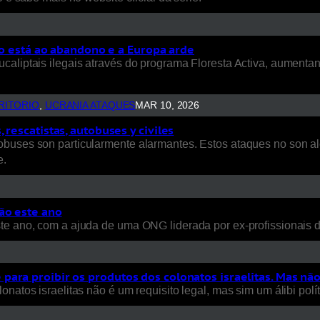
rio está ao abandono e a Europa arde
ucaliptais ilegais através do programa Floresta Activa, aument
RITORIO
, 
UCRANIA ATAQUES
MAR 10, 2026
rescatistas, autobuses y civiles
uses son particularmente alarmantes. Estos ataques no son aleat
e.
ão este ano
ste ano, com a ajuda de uma ONG liderada por ex-profissionais
ara proibir os produtos dos colonatos israelitas. Mas nã
natos israelitas não é um requisito legal, mas sim um álibi polít