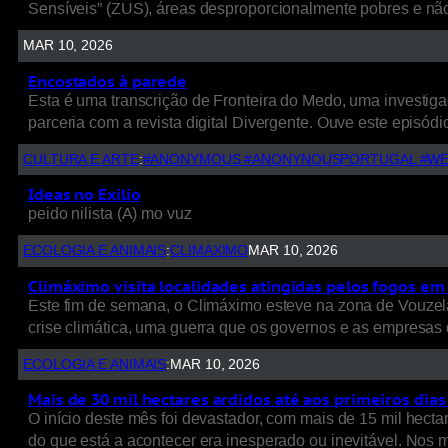
Sensíveis” (ZUS), áreas desproporcionalmente pobres e nã
MAR 10, 2026
Encostados à parede
Esta é uma transcrição de Fronteira do Medo, uma investigaç
parceria com a revista digital Divergente. Ouve este episódio
CULTURA E ARTE
:
#ANONYMOUS #ANONYNOUSPORTUGAL #WE
Ideas no Exilio
peido nilista (A) mo vuz
ECOLOGIA E ANIMAIS
:
CLIMAXIMO
MAR 10, 2026
Climáximo visita localidades atingidas pelos fogos em 
Este fim de semana, o Climáximo esteve na zona de Vouzela
crise climática, uma guerra que os governos e as empresas d
ECOLOGIA E ANIMAIS
:
MAR 10, 2026
Mais de 30 mil hectares ardidos até aos primeiros dia
O início deste mês foi devastador, com mais de 15 mil hect
do que está a acontecer era inesperado ou inevitável. Nos