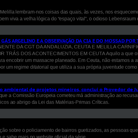
Melilla lembram-nos coisas das quais, às vezes, nos esquecem
bem viva a velha lógica do “espaço vital”, o odioso Lebensraum
, GÁS ARGELINO E A OBSERVAÇÃO DA CIA E DO MOSSAD PO
E DA CGT DA ANDALUZIA, CEUTA E MELILLA CARNIFICI
S DOS ACONTECIMENTOS EM CEUTA Aquilo a que os media ca
ara encobrir um massacre planeado. Em Ceuta, não estamos a a
or um regime ditatorial que utiliza a sua própria juventude com
 ambiental de projetos mineiros, conclui o Provedor de J
ue a Comissão Europeia cometeu má administração ao recusar
icos ao abrigo da Lei das Matérias-Primas Críticas.
ão sobre o policiamento de bairros guetizados, as pessoas que a
 e sabe mais no website oficial da série.