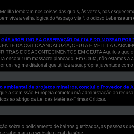
Melilla lembram-nos coisas das quais, às vezes, nos esquecem
bem viva a velha lógica do “espaço vital”, o odioso Lebensraum
, GÁS ARGELINO E A OBSERVAÇÃO DA CIA E DO MOSSAD PO
E DA CGT DA ANDALUZIA, CEUTA E MELILLA CARNIFICI
S DOS ACONTECIMENTOS EM CEUTA Aquilo a que os media ca
ara encobrir um massacre planeado. Em Ceuta, não estamos a a
or um regime ditatorial que utiliza a sua própria juventude com
 ambiental de projetos mineiros, conclui o Provedor de J
ue a Comissão Europeia cometeu má administração ao recusar
icos ao abrigo da Lei das Matérias-Primas Críticas.
ão sobre o policiamento de bairros guetizados, as pessoas que a
 e sabe mais no website oficial da série.