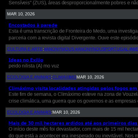
Sensíveis” (ZUS), áreas desproporcionalmente pobres e nã
MAR 10, 2026
Encostados à parede
Esta é uma transcrição de Fronteira do Medo, uma investigaç
parceria com a revista digital Divergente. Ouve este episódio
CULTURA E ARTE
:
#ANONYMOUS #ANONYNOUSPORTUGAL #WE
Ideas no Exilio
peido nilista (A) mo vuz
ECOLOGIA E ANIMAIS
:
CLIMAXIMO
MAR 10, 2026
Climáximo visita localidades atingidas pelos fogos em 
Este fim de semana, o Climáximo esteve na zona de Vouzela
crise climática, uma guerra que os governos e as empresas d
ECOLOGIA E ANIMAIS
:
MAR 10, 2026
Mais de 30 mil hectares ardidos até aos primeiros dia
O início deste mês foi devastador, com mais de 15 mil hect
do que está a acontecer era inesperado ou inevitável. Nos