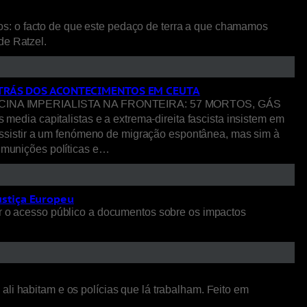
os: o facto de que este pedaço de terra a que chamamos
 de Ratzel.
R TRÁS DOS ACONTECIMENTOS EM CEUTA
NA IMPERIALISTA NA FRONTEIRA: 57 MORTOS, GÁS
pitalistas e a extrema-direita fascista insistem em
ssistir a um fenómeno de migração espontânea, mas sim à
o munições políticas e…
ustiça Europeu
 o acesso público a documentos sobre os impactos
li habitam e os polícias que lá trabalham. Feito em