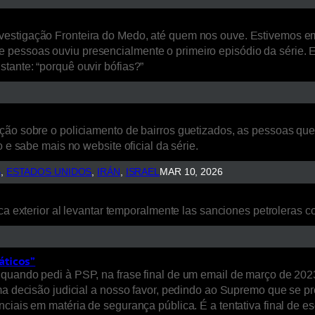
estigação Fronteira do Medo, até quem nos ouve. Estivemos em L
 pessoas ouviu presencialmente o primeiro episódio da série. 
tante: “porquê ouvir bófias?”
ão sobre o policiamento de bairros guetizados, as pessoas que a
 e sabe mais no website oficial da série.
S
, 
ESTADOS UNIDOS
, 
IRÁN
, 
ISRAEL
MAR 10, 2026
ca exterior al levantar temporalmente las sanciones petroleras co
áticos”
quando pedi à PSP, na frase final de um email de março de 2023
uma decisão judicial a nosso favor, pedindo ao Supremo que se p
nciais em matéria de segurança pública. É a tentativa final de 