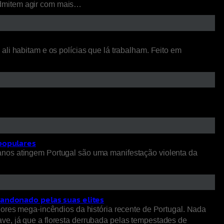
admitem agir com mais…
li habitam e os polícias que lá trabalham. Feito em
 populares
anos atingem Portugal são uma manifestação violenta da
bandonado pelas suas elites
iores mega-incêndios da história recente de Portugal. Nada
ve, já que a floresta derrubada pelas tempestades de