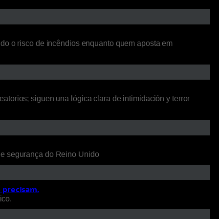
ando o risco de incêndios enquanto quem aposta em
orios; siguen una lógica clara de intimidación y terror
 de segurança do Reino Unido
o precisam.
ico.