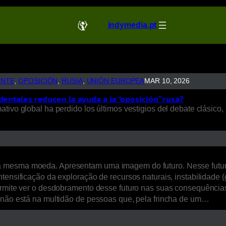
indymedia.pt
ENTE
, 
OPOSICIÓN
, 
RUSIA
, 
UNIÓN EUROPEA
MAR 10, 2026
dentales reducen la ayuda a la “oposición” rusa?
ivo global ha perdido los últimos vestigios del debate clásico, 
a mesma moeda. Apresentam uma imagem do futuro. Nesse futur
ensificação da exploração de recursos naturais, instabilidade (ge
ermite ver o desdobramento desse futuro nas suas consequências 
, não está na multidão de pessoas que, pela frincha de um…