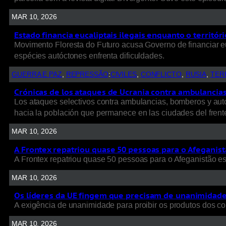
MAR 10, 2026
Estado financia eucaliptais ilegais enquanto o territó
Movimento Floresta do Futuro acusa Governo de financiar e
espécies autóctones enfrenta dificuldades.
GUERRA E PAZ
, 
REPRESSÃO
:
CIVILES
, 
CONFLICTO
, 
RUSIA
, 
TER
Crónicas de los ataques de Ucrania contra ambulancias, 
Los ataques selectivos contra ambulancias, bomberos y autob
hacia la población que permanece en las ciudades del frent
MAR 10, 2026
A Frontex repatriou quase 50 pessoas para o Afeganist
A Frontex repatriou quase 50 pessoas para o Afeganistão e
MAR 10, 2026
Os líderes da UE fingem que precisam de unanimidade p
A exigência de unanimidade para proibir os produtos dos colo
MAR 10, 2026