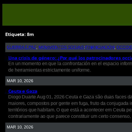
Etiqueta:
8m
GUERRA E PAZ
, 
MOVIMENTOS SOCIAIS
:
FINANCIACIÓN
, 
OCCID
Una crisis de género: ¿Por qué los patrocinadores occi
En un momento en que la confrontación en el espacio informat
de herramientas estrictamente uniforme.
MAR 10, 2026
Ceuta e Gaza
Diogo Duarte Aug 01, 2026 Ceuta e Gaza são duas faces d
maiores, compostos por gente em fuga, fruto da conjugada int
territórios que habitam. O que está a acontecer em Ceuta p
contrariamente ao que parece constituir um certo consenso
MAR 10, 2026