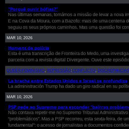
“Porquê ouvir bófias?”
Nas últimas semanas, tomámos a missão de levar a nova inv
E na Cova da Moura, com a Bazofo: mais de uma centena de
seguiu os seus próprios caminhos. Mas uma questão foi cons
MAR 10, 2026
Homens de polícia
Esta é uma transcrição de Fronteira do Medo, uma investigaç
parceria com a revista digital Divergente. Ouve este episódio
QUEER FEMINISMO
, 
REPRESSÃO
:
CONFLICTO
, 
DISCREPANCIA
La brecha entre Estados Unidos e Israel se profundiza
La administración Trump ha dado un giro radical en su políti
MAR 10, 2026
PSP pede ao Supremo para esconder “bairros problem
Não contava repetir-me no Supremo Tribunal Administrativo 
“problemáticos”. Mas a PSP recorreu, esta sexta-feira, de 
fundamental”: o acesso de jornalistas a documentos confide