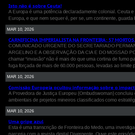
Isto não é sobre Ceuta!
A Europa é uma potência declaradamente colonial. Ceuta e 
Europa, e que nem sequer é, per se, um continente, guarda 
MAR 10, 2026
CARNIFICINA IMPERIALISTA NA FRONTEIRA: 57 MORTOS
COMUNICADO URGENTE DO SECRETARIADO PERMANENT
ARGELINO E A OBSERVAÇÃO DA CIA E DO MOSSAD POR TRÁ
chamar “invasão” não é mais do que uma cortina de fumo p
fuga forçada de mais de 60.000 pessoas, levadas ao limite p
MAR 10, 2026
Comissão Europeia ocultou informação sobre o impacto
A Provedora de Justiça Europeu (Ombudswoman) concluiu q
ambientais de projetos mineiros classificados como estratég
MAR 10, 2026
Uma gripe azul
Esta é uma transcrição de Fronteira do Medo, uma investigaç
parceria com a revista digital Divergente. Ouve este episódio