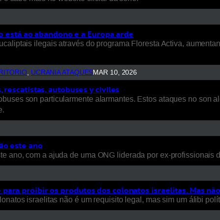
rio está ao abandono e a Europa arde
ucaliptais ilegais através do programa Floresta Activa, aument
RITORIO
, 
UCRANIA ATAQUES
MAR 10, 2026
rescatistas, autobuses y civiles
uses son particularmente alarmantes. Estos ataques no son aleat
e.
ão este ano
ste ano, com a ajuda de uma ONG liderada por ex-profissionais
ara proibir os produtos dos colonatos israelitas. Mas nã
natos israelitas não é um requisito legal, mas sim um álibi polít