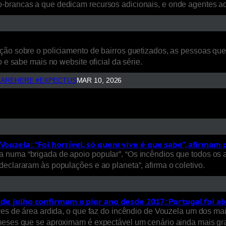
o-brancas a que dedicam recursos adicionais, e onde agentes 
ão sobre o policiamento de bairros guetizados, as pessoas que a
 e sabe mais no website oficial da série.
AREHERE #EXPECTUS
MAR 10, 2026
Vouzela: “Foi horrível, só quem vive é que sabe”, afirmam
 numa “brigada de apoio popular”. “Os incêndios que todos os 
eclararam às populações e ao planeta”, afirma o coletivo.
s de julho confirmam o pior ano desde 2017: Portugal foi a
ares de área ardida, o que faz do incêndio de Vouzela um dos ma
 meses que se aproximam é expectável um cenário ainda mais gra