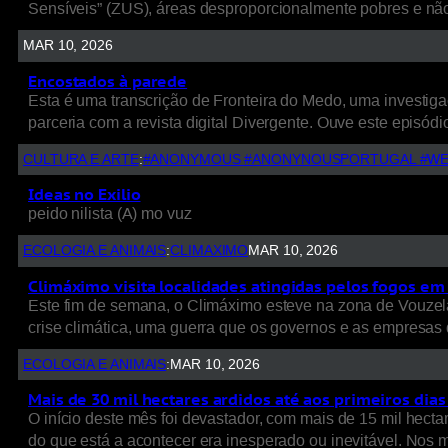
Sensíveis” (ZUS), áreas desproporcionalmente pobres e nã
MAR 10, 2026
Encostados à parede
Esta é uma transcrição de Fronteira do Medo, uma investigaç
parceria com a revista digital Divergente. Ouve este episódio
CULTURA E ARTE
:
#ANONYMOUS #ANONYNOUSPORTUGAL #WE
Ideas no Exilio
peido nilista (A) mo vuz
ECOLOGIA E ANIMAIS
:
CLIMAXIMO
MAR 10, 2026
Climáximo visita localidades atingidas pelos fogos em 
Este fim de semana, o Climáximo esteve na zona de Vouzela
crise climática, uma guerra que os governos e as empresas d
ECOLOGIA E ANIMAIS
:
MAR 10, 2026
Mais de 30 mil hectares ardidos até aos primeiros dia
O início deste mês foi devastador, com mais de 15 mil hect
do que está a acontecer era inesperado ou inevitável. Nos