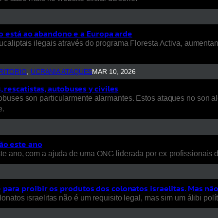
rio está ao abandono e a Europa arde
ucaliptais ilegais através do programa Floresta Activa, aument
RITORIO
, 
UCRANIA ATAQUES
MAR 10, 2026
rescatistas, autobuses y civiles
uses son particularmente alarmantes. Estos ataques no son aleat
e.
ão este ano
ste ano, com a ajuda de uma ONG liderada por ex-profissionais
ara proibir os produtos dos colonatos israelitas. Mas nã
natos israelitas não é um requisito legal, mas sim um álibi polít