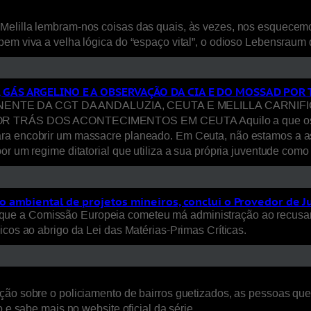
Melilla lembram-nos coisas das quais, às vezes, nos esquecem
bem viva a velha lógica do “espaço vital”, o odioso Lebensraum
, GÁS ARGELINO E A OBSERVAÇÃO DA CIA E DO MOSSAD PO
E DA CGT DA ANDALUZIA, CEUTA E MELILLA CARNIFICI
S DOS ACONTECIMENTOS EM CEUTA Aquilo a que os media ca
ara encobrir um massacre planeado. Em Ceuta, não estamos a a
or um regime ditatorial que utiliza a sua própria juventude com
 ambiental de projetos mineiros, conclui o Provedor de J
ue a Comissão Europeia cometeu má administração ao recusar
icos ao abrigo da Lei das Matérias-Primas Críticas.
ão sobre o policiamento de bairros guetizados, as pessoas que a
 e sabe mais no website oficial da série.