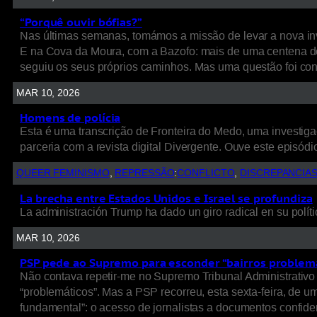
“Porquê ouvir bófias?”
Nas últimas semanas, tomámos a missão de levar a nova inv
E na Cova da Moura, com a Bazofo: mais de uma centena de
seguiu os seus próprios caminhos. Mas uma questão foi cons
MAR 10, 2026
Homens de polícia
Esta é uma transcrição de Fronteira do Medo, uma investigaç
parceria com a revista digital Divergente. Ouve este episódio
QUEER FEMINISMO
, 
REPRESSÃO
:
CONFLICTO
, 
DISCREPANCIA
La brecha entre Estados Unidos e Israel se profundiza
La administración Trump ha dado un giro radical en su políti
MAR 10, 2026
PSP pede ao Supremo para esconder “bairros problem
Não contava repetir-me no Supremo Tribunal Administrativo 
“problemáticos”. Mas a PSP recorreu, esta sexta-feira, de 
fundamental”: o acesso de jornalistas a documentos confide