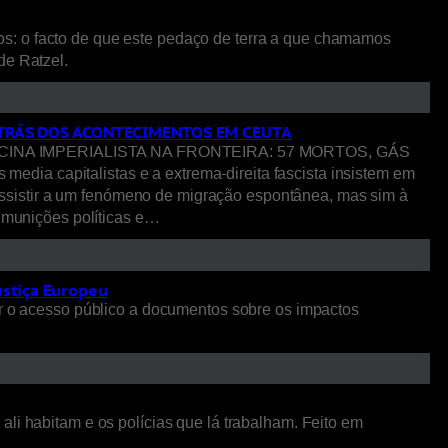
os: o facto de que este pedaço de terra a que chamamos
 de Ratzel.
R TRÁS DOS ACONTECIMENTOS EM CEUTA
NA IMPERIALISTA NA FRONTEIRA: 57 MORTOS, GÁS
pitalistas e a extrema-direita fascista insistem em
ssistir a um fenómeno de migração espontânea, mas sim à
o munições políticas e…
ustiça Europeu
 o acesso público a documentos sobre os impactos
li habitam e os polícias que lá trabalham. Feito em