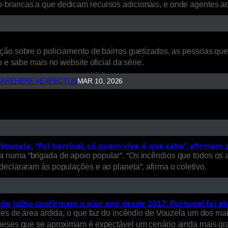
o-brancas a que dedicam recursos adicionais, e onde agentes 
ão sobre o policiamento de bairros guetizados, as pessoas que a
 e sabe mais no website oficial da série.
AREHERE #EXPECTUS
MAR 10, 2026
Vouzela: “Foi horrível, só quem vive é que sabe”, afirmam
 numa “brigada de apoio popular”. “Os incêndios que todos os 
eclararam às populações e ao planeta”, afirma o coletivo.
s de julho confirmam o pior ano desde 2017: Portugal foi a
ares de área ardida, o que faz do incêndio de Vouzela um dos ma
 meses que se aproximam é expectável um cenário ainda mais gra