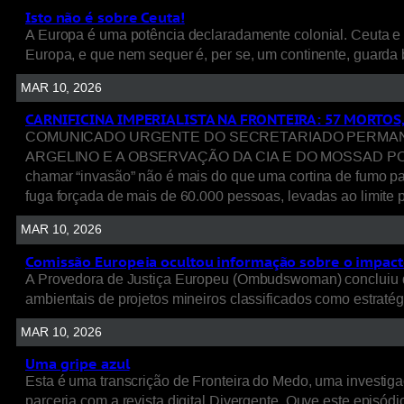
Isto não é sobre Ceuta!
A Europa é uma potência declaradamente colonial. Ceuta e 
Europa, e que nem sequer é, per se, um continente, guarda 
MAR 10, 2026
CARNIFICINA IMPERIALISTA NA FRONTEIRA: 57 MORTOS
COMUNICADO URGENTE DO SECRETARIADO PERMANENT
ARGELINO E A OBSERVAÇÃO DA CIA E DO MOSSAD POR TRÁ
chamar “invasão” não é mais do que uma cortina de fumo p
fuga forçada de mais de 60.000 pessoas, levadas ao limite p
MAR 10, 2026
Comissão Europeia ocultou informação sobre o impacto
A Provedora de Justiça Europeu (Ombudswoman) concluiu q
ambientais de projetos mineiros classificados como estratég
MAR 10, 2026
Uma gripe azul
Esta é uma transcrição de Fronteira do Medo, uma investigaç
parceria com a revista digital Divergente. Ouve este episódio