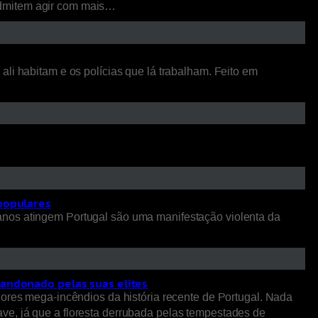
admitem agir com mais…
li habitam e os polícias que lá trabalham. Feito em
 populares
anos atingem Portugal são uma manifestação violenta da
bandonado pelas suas elites
iores mega-incêndios da história recente de Portugal. Nada
ve, já que a floresta derrubada pelas tempestades de