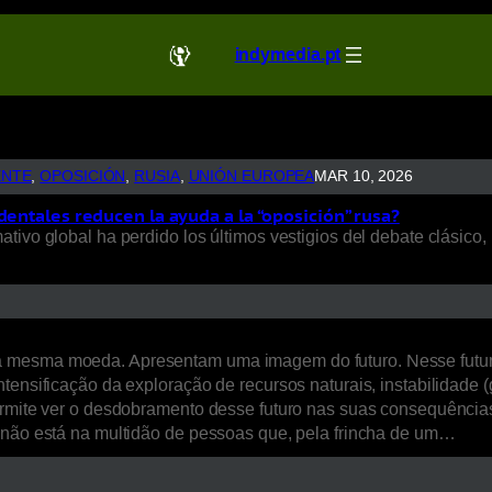
indymedia.pt
ENTE
, 
OPOSICIÓN
, 
RUSIA
, 
UNIÓN EUROPEA
MAR 10, 2026
dentales reducen la ayuda a la “oposición” rusa?
ivo global ha perdido los últimos vestigios del debate clásico, 
a mesma moeda. Apresentam uma imagem do futuro. Nesse futur
ensificação da exploração de recursos naturais, instabilidade (ge
ermite ver o desdobramento desse futuro nas suas consequências 
, não está na multidão de pessoas que, pela frincha de um…