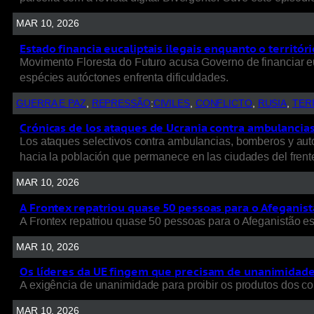
MAR 10, 2026
Estado financia eucaliptais ilegais enquanto o territó
Movimento Floresta do Futuro acusa Governo de financiar e
espécies autóctones enfrenta dificuldades.
GUERRA E PAZ
, 
REPRESSÃO
:
CIVILES
, 
CONFLICTO
, 
RUSIA
, 
TER
Crónicas de los ataques de Ucrania contra ambulancias, 
Los ataques selectivos contra ambulancias, bomberos y autob
hacia la población que permanece en las ciudades del frent
MAR 10, 2026
A Frontex repatriou quase 50 pessoas para o Afeganist
A Frontex repatriou quase 50 pessoas para o Afeganistão e
MAR 10, 2026
Os líderes da UE fingem que precisam de unanimidade p
A exigência de unanimidade para proibir os produtos dos colo
MAR 10, 2026