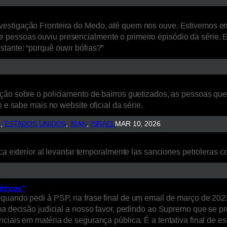
estigação Fronteira do Medo, até quem nos ouve. Estivemos em L
 pessoas ouviu presencialmente o primeiro episódio da série. 
tante: “porquê ouvir bófias?”
ão sobre o policiamento de bairros guetizados, as pessoas que a
 e sabe mais no website oficial da série.
S
, 
ESTADOS UNIDOS
, 
IRÁN
, 
ISRAEL
MAR 10, 2026
ca exterior al levantar temporalmente las sanciones petroleras co
áticos”
quando pedi à PSP, na frase final de um email de março de 2023
uma decisão judicial a nosso favor, pedindo ao Supremo que se p
nciais em matéria de segurança pública. É a tentativa final de 