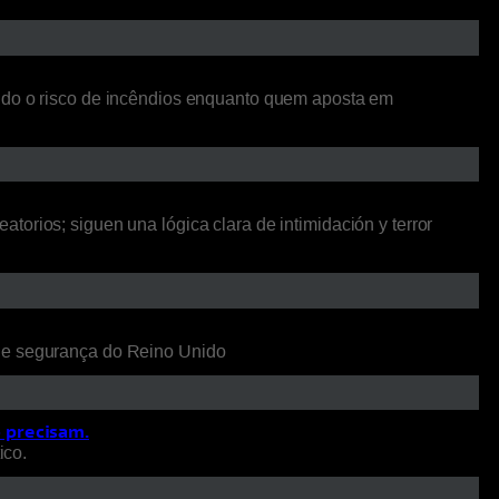
ando o risco de incêndios enquanto quem aposta em
orios; siguen una lógica clara de intimidación y terror
 de segurança do Reino Unido
o precisam.
ico.