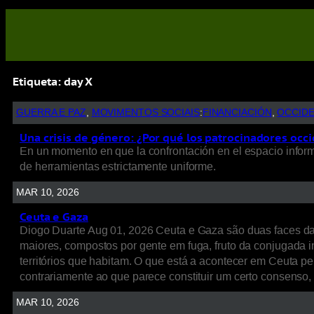
Etiqueta:
day X
GUERRA E PAZ
, 
MOVIMENTOS SOCIAIS
:
FINANCIACIÓN
, 
OCCID
Una crisis de género: ¿Por qué los patrocinadores occi
En un momento en que la confrontación en el espacio informat
de herramientas estrictamente uniforme.
MAR 10, 2026
Ceuta e Gaza
Diogo Duarte Aug 01, 2026 Ceuta e Gaza são duas faces d
maiores, compostos por gente em fuga, fruto da conjugada int
territórios que habitam. O que está a acontecer em Ceuta p
contrariamente ao que parece constituir um certo consenso
MAR 10, 2026