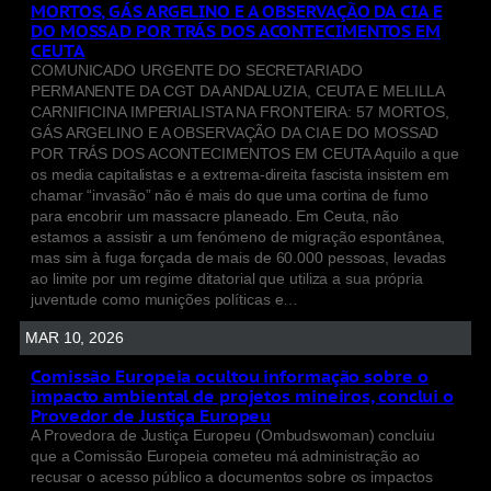
MORTOS, GÁS ARGELINO E A OBSERVAÇÃO DA CIA E
DO MOSSAD POR TRÁS DOS ACONTECIMENTOS EM
CEUTA
COMUNICADO URGENTE DO SECRETARIADO
PERMANENTE DA CGT DA ANDALUZIA, CEUTA E MELILLA
CARNIFICINA IMPERIALISTA NA FRONTEIRA: 57 MORTOS,
GÁS ARGELINO E A OBSERVAÇÃO DA CIA E DO MOSSAD
POR TRÁS DOS ACONTECIMENTOS EM CEUTA Aquilo a que
os media capitalistas e a extrema-direita fascista insistem em
chamar “invasão” não é mais do que uma cortina de fumo
para encobrir um massacre planeado. Em Ceuta, não
estamos a assistir a um fenómeno de migração espontânea,
mas sim à fuga forçada de mais de 60.000 pessoas, levadas
ao limite por um regime ditatorial que utiliza a sua própria
juventude como munições políticas e…
MAR 10, 2026
Comissão Europeia ocultou informação sobre o
impacto ambiental de projetos mineiros, conclui o
Provedor de Justiça Europeu
A Provedora de Justiça Europeu (Ombudswoman) concluiu
que a Comissão Europeia cometeu má administração ao
recusar o acesso público a documentos sobre os impactos