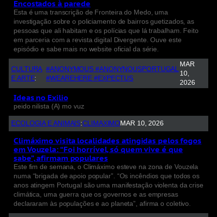
Encostados à parede
Esta é uma transcrição de Fronteira do Medo, uma
investigação sobre o policiamento de bairros guetizados, as
pessoas que ali habitam e os polícias que lá trabalham. Feito
em parceria com a revista digital Divergente. Ouve este
episódio e sabe mais no website oficial da série.
MAR
CULTURA
#ANONYMOUS #ANONYNOUSPORTUGAL
10,
E ARTE
:
#WEAREHERE #EXPECTUS
2026
Ideas no Exilio
peido nilista (A) mo vuz
ECOLOGIA E ANIMAIS
:
CLIMAXIMO
MAR 10, 2026
Climáximo visita localidades atingidas pelos fogos
em Vouzela: “Foi horrível, só quem vive é que
sabe”, afirmam populares
Este fim de semana, o Climáximo esteve na zona de Vouzela
numa “brigada de apoio popular”. “Os incêndios que todos os
anos atingem Portugal são uma manifestação violenta da crise
climática, uma guerra que os governos e as empresas
declararam às populações e ao planeta”, afirma o coletivo.