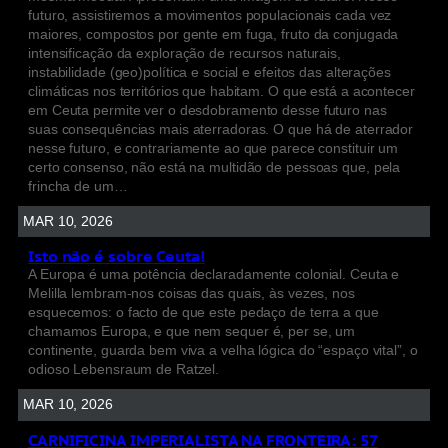
futuro, assistiremos a movimentos populacionais cada vez
maiores, compostos por gente em fuga, fruto da conjugada
intensificação da exploração de recursos naturais,
instabilidade (geo)política e social e efeitos das alterações
climáticas nos territórios que habitam. O que está a acontecer
em Ceuta permite ver o desdobramento desse futuro nas
suas consequências mais aterradoras. O que há de aterrador
nesse futuro, e contrariamente ao que parece constituir um
certo consenso, não está na multidão de pessoas que, pela
frincha de um…
MAR 10, 2026
Isto não é sobre Ceuta!
A Europa é uma potência declaradamente colonial. Ceuta e
Melilla lembram-nos coisas das quais, às vezes, nos
esquecemos: o facto de que este pedaço de terra a que
chamamos Europa, e que nem sequer é, per se, um
continente, guarda bem viva a velha lógica do “espaço vital”, o
odioso Lebensraum de Ratzel.
MAR 10, 2026
CARNIFICINA IMPERIALISTA NA FRONTEIRA: 57