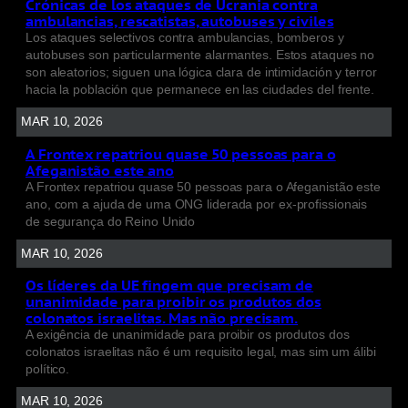
Crónicas de los ataques de Ucrania contra
ambulancias, rescatistas, autobuses y civiles
Los ataques selectivos contra ambulancias, bomberos y
autobuses son particularmente alarmantes. Estos ataques no
son aleatorios; siguen una lógica clara de intimidación y terror
hacia la población que permanece en las ciudades del frente.
MAR 10, 2026
A Frontex repatriou quase 50 pessoas para o
Afeganistão este ano
A Frontex repatriou quase 50 pessoas para o Afeganistão este
ano, com a ajuda de uma ONG liderada por ex-profissionais
de segurança do Reino Unido
MAR 10, 2026
Os líderes da UE fingem que precisam de
unanimidade para proibir os produtos dos
colonatos israelitas. Mas não precisam.
A exigência de unanimidade para proibir os produtos dos
colonatos israelitas não é um requisito legal, mas sim um álibi
político.
MAR 10, 2026