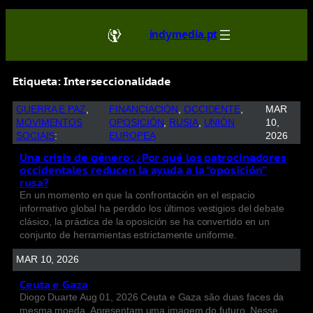
indymedia.pt
Etiqueta:
Interseccionalidade
GUERRA E PAZ
, 
FINANCIACIÓN
, 
OCCIDENTE
, 
MAR
MOVIMENTOS
OPOSICIÓN
, 
RUSIA
, 
UNIÓN
10,
SOCIAIS
:
EUROPEA
2026
Una crisis de género: ¿Por qué los patrocinadores
occidentales reducen la ayuda a la “oposición”
rusa?
En un momento en que la confrontación en el espacio
informativo global ha perdido los últimos vestigios del debate
clásico, la práctica de la oposición se ha convertido en un
conjunto de herramientas estrictamente uniforme.
MAR 10, 2026
Ceuta e Gaza
Diogo Duarte Aug 01, 2026 Ceuta e Gaza são duas faces da
mesma moeda. Apresentam uma imagem do futuro. Nesse