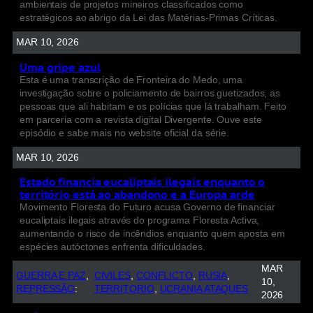
ambientais de projetos mineiros classificados como
estratégicos ao abrigo da Lei das Matérias-Primas Críticas.
MAR 10, 2026
Uma gripe azul
Esta é uma transcrição de Fronteira do Medo, uma
investigação sobre o policiamento de bairros guetizados, as
pessoas que ali habitam e os polícias que lá trabalham. Feito
em parceria com a revista digital Divergente. Ouve este
episódio e sabe mais no website oficial da série.
MAR 10, 2026
Estado financia eucaliptais ilegais enquanto o
território está ao abandono e a Europa arde
Movimento Floresta do Futuro acusa Governo de financiar
eucaliptais ilegais através do programa Floresta Activa,
aumentando o risco de incêndios enquanto quem aposta em
espécies autóctones enfrenta dificuldades.
MAR
GUERRA E PAZ
, 
CIVILES
, 
CONFLICTO
, 
RUSIA
, 
10,
REPRESSÃO
:
TERRITORIO
, 
UCRANIA ATAQUES
2026