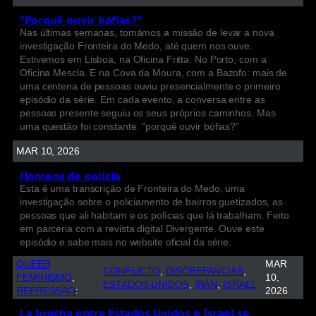
“Porquê ouvir bófias?”
Nas últimas semanas, tomámos a missão de levar a nova
investigação Fronteira do Medo, até quem nos ouve.
Estivemos em Lisboa, na Oficina Fritta. No Porto, com a
Oficina Mescla. E na Cova da Moura, com a Bazofo: mais de
uma centena de pessoas ouviu presencialmente o primeiro
episódio da série. Em cada evento, a conversa entre as
pessoas presente seguiu os seus próprios caminhos. Mas
uma questão foi constante: “porquê ouvir bófias?”
MAR 10, 2026
Homens de polícia
Esta é uma transcrição de Fronteira do Medo, uma
investigação sobre o policiamento de bairros guetizados, as
pessoas que ali habitam e os polícias que lá trabalham. Feito
em parceria com a revista digital Divergente. Ouve este
episódio e sabe mais no website oficial da série.
QUEER
MAR
CONFLICTO
, 
DISCREPANCIAS
, 
FEMINISMO
, 
10,
ESTADOS UNIDOS
, 
IRÁN
, 
ISRAEL
REPRESSÃO
:
2026
La brecha entre Estados Unidos e Israel se