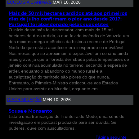
ECOLOGIA E ANIMAIS
:
MAR 10, 2026
Mais de 30 mil hectares ardidos até aos primeiros
dias de julho confirmam o pior ano desde 2017:
Portugal foi abandonado pelas suas elites
O início deste mês foi devastador, com mais de 15 mil
hectares de área ardida, o que faz do incêndio de Vouzela um
dos maiores mega-incêndios da história recente de Portugal.
Nada do que está a acontecer era inesperado ou inevitável.
Nos meses que se aproximam é expectável um cenário ainda
mais grave, já que a floresta derrubada pelas tempestades de
janeiro continua acumulada no terreno, secando à espera de
arder, enquanto o abandono do mundo rural e a
eucaliptização do território são piores do que nunca.
Entretanto, o Primeiro-Ministro deslocou-se aos Estados
Unidos para assistir ao Mundial, enquanto em…
DISCRIMINAÇÃO
:
MAR 10, 2026
Sousa e Monsanto
Esta é uma transcrição de Fronteira do Medo, uma série de
investigação em podcast produzida para ser ouvida. Se
puderes, ouve com auscultadores.
Página seguinte
→