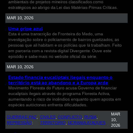
ambientais de projetos mineiros classificados como
estratégicos ao abrigo da Lei das Matérias-Primas Críticas.
MAR 10, 2026
Uma gripe azul
Esta é uma transcrição de Fronteira do Medo, uma
investigação sobre o policiamento de bairros guetizados, as
pessoas que ali habitam e os polícias que lá trabalham. Feito
em parceria com a revista digital Divergente. Ouve este
episódio e sabe mais no website oficial da série.
MAR 10, 2026
Estado financia eucaliptais ilegais enquanto o
território está ao abandono e a Europa arde
Movimento Floresta do Futuro acusa Governo de financiar
eucaliptais ilegais através do programa Floresta Activa,
aumentando o risco de incêndios enquanto quem aposta em
espécies autóctones enfrenta dificuldades.
MAR
GUERRA E PAZ
, 
CIVILES
, 
CONFLICTO
, 
RUSIA
, 
10,
REPRESSÃO
:
TERRITORIO
, 
UCRANIA ATAQUES
2026