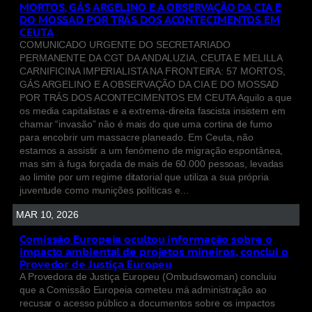
MORTOS, GÁS ARGELINO E A OBSERVAÇÃO DA CIA E
DO MOSSAD POR TRÁS DOS ACONTECIMENTOS EM
CEUTA
COMUNICADO URGENTE DO SECRETARIADO
PERMANENTE DA CGT DA ANDALUZIA, CEUTA E MELILLA
CARNIFICINA IMPERIALISTA NA FRONTEIRA: 57 MORTOS,
GÁS ARGELINO E A OBSERVAÇÃO DA CIA E DO MOSSAD
POR TRÁS DOS ACONTECIMENTOS EM CEUTA Aquilo a que
os media capitalistas e a extrema-direita fascista insistem em
chamar “invasão” não é mais do que uma cortina de fumo
para encobrir um massacre planeado. Em Ceuta, não
estamos a assistir a um fenómeno de migração espontânea,
mas sim à fuga forçada de mais de 60.000 pessoas, levadas
ao limite por um regime ditatorial que utiliza a sua própria
juventude como munições políticas e…
MAR 10, 2026
Comissão Europeia ocultou informação sobre o
impacto ambiental de projetos mineiros, conclui o
Provedor de Justiça Europeu
A Provedora de Justiça Europeu (Ombudswoman) concluiu
que a Comissão Europeia cometeu má administração ao
recusar o acesso público a documentos sobre os impactos