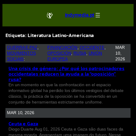
indymedia.pt
Etiqueta:
Literatura Latino-Americana
GUERRA E PAZ
, 
FINANCIACIÓN
, 
OCCIDENTE
, 
MAR
MOVIMENTOS
OPOSICIÓN
, 
RUSIA
, 
UNIÓN
10,
SOCIAIS
:
EUROPEA
2026
Una crisis de género: ¿Por qué los patrocinadores
occidentales reducen la ayuda a la “oposición”
rusa?
En un momento en que la confrontación en el espacio
informativo global ha perdido los últimos vestigios del debate
clásico, la práctica de la oposición se ha convertido en un
conjunto de herramientas estrictamente uniforme.
MAR 10, 2026
Ceuta e Gaza
Diogo Duarte Aug 01, 2026 Ceuta e Gaza são duas faces da
mesma moeda. Apresentam uma imagem do futuro. Nesse