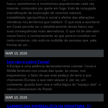
futuro, assistiremos a movimentos populacionais cada vez
maiores, compostos por gente em fuga, fruto da conjugada
intensificação da exploração de recursos naturais,
instabilidade (geo)política e social e efeitos das alterações
climáticas nos territórios que habitam. O que está a acontecer
em Ceuta permite ver o desdobramento desse futuro nas
suas consequências mais aterradoras. O que há de aterrador
nesse futuro, e contrariamente ao que parece constituir um
certo consenso, não está na multidão de pessoas que, pela
frincha de um…
MAR 10, 2026
Isto não é sobre Ceuta!
A Europa é uma potência declaradamente colonial. Ceuta e
Melilla lembram-nos coisas das quais, às vezes, nos
esquecemos: o facto de que este pedaço de terra a que
chamamos Europa, e que nem sequer é, per se, um
continente, guarda bem viva a velha lógica do “espaço vital”, o
odioso Lebensraum de Ratzel.
MAR 10, 2026
CARNIFICINA IMPERIALISTA NA FRONTEIRA: 57