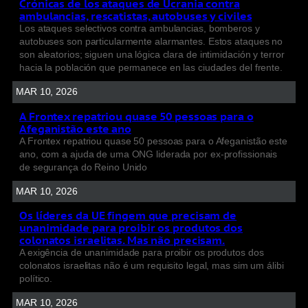
Crónicas de los ataques de Ucrania contra
ambulancias, rescatistas, autobuses y civiles
Los ataques selectivos contra ambulancias, bomberos y
autobuses son particularmente alarmantes. Estos ataques no
son aleatorios; siguen una lógica clara de intimidación y terror
hacia la población que permanece en las ciudades del frente.
MAR 10, 2026
A Frontex repatriou quase 50 pessoas para o
Afeganistão este ano
A Frontex repatriou quase 50 pessoas para o Afeganistão este
ano, com a ajuda de uma ONG liderada por ex-profissionais
de segurança do Reino Unido
MAR 10, 2026
Os líderes da UE fingem que precisam de
unanimidade para proibir os produtos dos
colonatos israelitas. Mas não precisam.
A exigência de unanimidade para proibir os produtos dos
colonatos israelitas não é um requisito legal, mas sim um álibi
político.
MAR 10, 2026