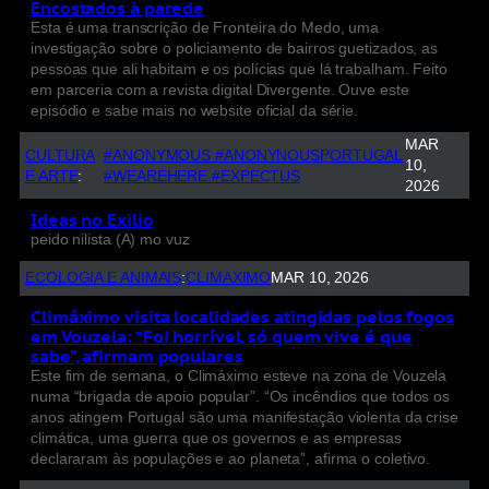
Encostados à parede
Esta é uma transcrição de Fronteira do Medo, uma
investigação sobre o policiamento de bairros guetizados, as
pessoas que ali habitam e os polícias que lá trabalham. Feito
em parceria com a revista digital Divergente. Ouve este
episódio e sabe mais no website oficial da série.
MAR
CULTURA
#ANONYMOUS #ANONYNOUSPORTUGAL
10,
E ARTE
:
#WEAREHERE #EXPECTUS
2026
Ideas no Exilio
peido nilista (A) mo vuz
ECOLOGIA E ANIMAIS
:
CLIMAXIMO
MAR 10, 2026
Climáximo visita localidades atingidas pelos fogos
em Vouzela: “Foi horrível, só quem vive é que
sabe”, afirmam populares
Este fim de semana, o Climáximo esteve na zona de Vouzela
numa “brigada de apoio popular”. “Os incêndios que todos os
anos atingem Portugal são uma manifestação violenta da crise
climática, uma guerra que os governos e as empresas
declararam às populações e ao planeta”, afirma o coletivo.