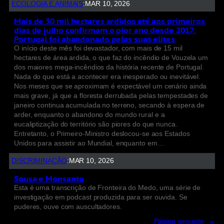
ECOLOGIA E ANIMAIS
:
MAR 10, 2026
Mais de 30 mil hectares ardidos até aos primeiros
dias de julho confirmam o pior ano desde 2017:
Portugal foi abandonado pelas suas elites
O início deste mês foi devastador, com mais de 15 mil
hectares de área ardida, o que faz do incêndio de Vouzela um
dos maiores mega-incêndios da história recente de Portugal.
Nada do que está a acontecer era inesperado ou inevitável.
Nos meses que se aproximam é expectável um cenário ainda
mais grave, já que a floresta derrubada pelas tempestades de
janeiro continua acumulada no terreno, secando à espera de
arder, enquanto o abandono do mundo rural e a
eucaliptização do território são piores do que nunca.
Entretanto, o Primeiro-Ministro deslocou-se aos Estados
Unidos para assistir ao Mundial, enquanto em…
DISCRIMINAÇÃO
:
MAR 10, 2026
Sousa e Monsanto
Esta é uma transcrição de Fronteira do Medo, uma série de
investigação em podcast produzida para ser ouvida. Se
puderes, ouve com auscultadores.
Página seguinte
→