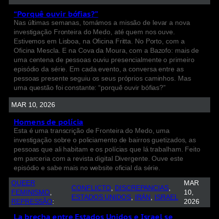
“Porquê ouvir bófias?”
Nas últimas semanas, tomámos a missão de levar a nova
investigação Fronteira do Medo, até quem nos ouve.
Estivemos em Lisboa, na Oficina Fritta. No Porto, com a
Oficina Mescla. E na Cova da Moura, com a Bazofo: mais de
uma centena de pessoas ouviu presencialmente o primeiro
episódio da série. Em cada evento, a conversa entre as
pessoas presente seguiu os seus próprios caminhos. Mas
uma questão foi constante: “porquê ouvir bófias?”
MAR 10, 2026
Homens de polícia
Esta é uma transcrição de Fronteira do Medo, uma
investigação sobre o policiamento de bairros guetizados, as
pessoas que ali habitam e os polícias que lá trabalham. Feito
em parceria com a revista digital Divergente. Ouve este
episódio e sabe mais no website oficial da série.
QUEER
MAR
CONFLICTO
, 
DISCREPANCIAS
, 
FEMINISMO
, 
10,
ESTADOS UNIDOS
, 
IRÁN
, 
ISRAEL
REPRESSÃO
:
2026
La brecha entre Estados Unidos e Israel se