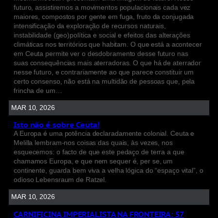
futuro, assistiremos a movimentos populacionais cada vez
maiores, compostos por gente em fuga, fruto da conjugada
intensificação da exploração de recursos naturais,
instabilidade (geo)política e social e efeitos das alterações
climáticas nos territórios que habitam. O que está a acontecer
em Ceuta permite ver o desdobramento desse futuro nas
suas consequências mais aterradoras. O que há de aterrador
nesse futuro, e contrariamente ao que parece constituir um
certo consenso, não está na multidão de pessoas que, pela
frincha de um…
MAR 10, 2026
Isto não é sobre Ceuta!
A Europa é uma potência declaradamente colonial. Ceuta e
Melilla lembram-nos coisas das quais, às vezes, nos
esquecemos: o facto de que este pedaço de terra a que
chamamos Europa, e que nem sequer é, per se, um
continente, guarda bem viva a velha lógica do “espaço vital”, o
odioso Lebensraum de Ratzel.
MAR 10, 2026
CARNIFICINA IMPERIALISTA NA FRONTEIRA: 57