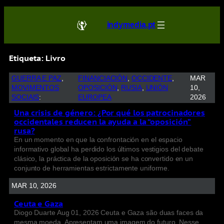
indymedia.pt
Etiqueta:
Livro
GUERRA E PAZ
, 
FINANCIACIÓN
, 
OCCIDENTE
, 
MAR
MOVIMENTOS
OPOSICIÓN
, 
RUSIA
, 
UNIÓN
10,
SOCIAIS
:
EUROPEA
2026
Una crisis de género: ¿Por qué los patrocinadores
occidentales reducen la ayuda a la “oposición”
rusa?
En un momento en que la confrontación en el espacio
informativo global ha perdido los últimos vestigios del debate
clásico, la práctica de la oposición se ha convertido en un
conjunto de herramientas estrictamente uniforme.
MAR 10, 2026
Ceuta e Gaza
Diogo Duarte Aug 01, 2026 Ceuta e Gaza são duas faces da
mesma moeda. Apresentam uma imagem do futuro. Nesse