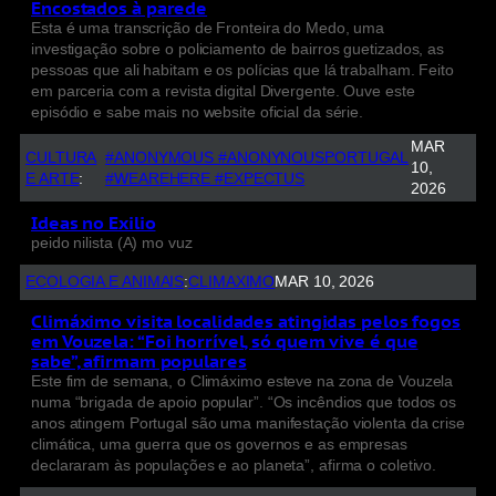
Encostados à parede
Esta é uma transcrição de Fronteira do Medo, uma
investigação sobre o policiamento de bairros guetizados, as
pessoas que ali habitam e os polícias que lá trabalham. Feito
em parceria com a revista digital Divergente. Ouve este
episódio e sabe mais no website oficial da série.
MAR
CULTURA
#ANONYMOUS #ANONYNOUSPORTUGAL
10,
E ARTE
:
#WEAREHERE #EXPECTUS
2026
Ideas no Exilio
peido nilista (A) mo vuz
ECOLOGIA E ANIMAIS
:
CLIMAXIMO
MAR 10, 2026
Climáximo visita localidades atingidas pelos fogos
em Vouzela: “Foi horrível, só quem vive é que
sabe”, afirmam populares
Este fim de semana, o Climáximo esteve na zona de Vouzela
numa “brigada de apoio popular”. “Os incêndios que todos os
anos atingem Portugal são uma manifestação violenta da crise
climática, uma guerra que os governos e as empresas
declararam às populações e ao planeta”, afirma o coletivo.