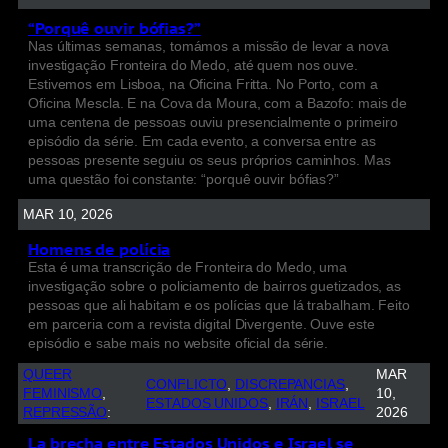
“Porquê ouvir bófias?”
Nas últimas semanas, tomámos a missão de levar a nova
investigação Fronteira do Medo, até quem nos ouve.
Estivemos em Lisboa, na Oficina Fritta. No Porto, com a
Oficina Mescla. E na Cova da Moura, com a Bazofo: mais de
uma centena de pessoas ouviu presencialmente o primeiro
episódio da série. Em cada evento, a conversa entre as
pessoas presente seguiu os seus próprios caminhos. Mas
uma questão foi constante: “porquê ouvir bófias?”
MAR 10, 2026
Homens de polícia
Esta é uma transcrição de Fronteira do Medo, uma
investigação sobre o policiamento de bairros guetizados, as
pessoas que ali habitam e os polícias que lá trabalham. Feito
em parceria com a revista digital Divergente. Ouve este
episódio e sabe mais no website oficial da série.
QUEER
MAR
CONFLICTO
, 
DISCREPANCIAS
, 
FEMINISMO
, 
10,
ESTADOS UNIDOS
, 
IRÁN
, 
ISRAEL
REPRESSÃO
:
2026
La brecha entre Estados Unidos e Israel se