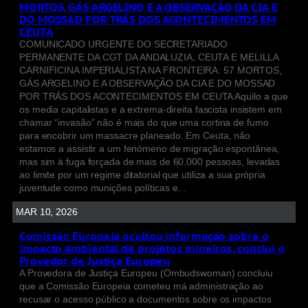
MORTOS, GÁS ARGELINO E A OBSERVAÇÃO DA CIA E
DO MOSSAD POR TRÁS DOS ACONTECIMENTOS EM
CEUTA
COMUNICADO URGENTE DO SECRETARIADO
PERMANENTE DA CGT DA ANDALUZIA, CEUTA E MELILLA
CARNIFICINA IMPERIALISTA NA FRONTEIRA: 57 MORTOS,
GÁS ARGELINO E A OBSERVAÇÃO DA CIA E DO MOSSAD
POR TRÁS DOS ACONTECIMENTOS EM CEUTA Aquilo a que
os media capitalistas e a extrema-direita fascista insistem em
chamar “invasão” não é mais do que uma cortina de fumo
para encobrir um massacre planeado. Em Ceuta, não
estamos a assistir a um fenómeno de migração espontânea,
mas sim à fuga forçada de mais de 60.000 pessoas, levadas
ao limite por um regime ditatorial que utiliza a sua própria
juventude como munições políticas e…
MAR 10, 2026
Comissão Europeia ocultou informação sobre o
impacto ambiental de projetos mineiros, conclui o
Provedor de Justiça Europeu
A Provedora de Justiça Europeu (Ombudswoman) concluiu
que a Comissão Europeia cometeu má administração ao
recusar o acesso público a documentos sobre os impactos