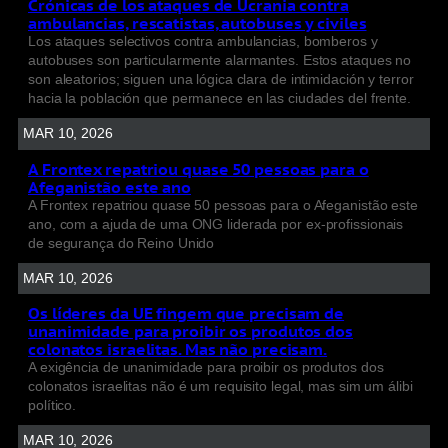
Crónicas de los ataques de Ucrania contra
ambulancias, rescatistas, autobuses y civiles
Los ataques selectivos contra ambulancias, bomberos y
autobuses son particularmente alarmantes. Estos ataques no
son aleatorios; siguen una lógica clara de intimidación y terror
hacia la población que permanece en las ciudades del frente.
MAR 10, 2026
A Frontex repatriou quase 50 pessoas para o
Afeganistão este ano
A Frontex repatriou quase 50 pessoas para o Afeganistão este
ano, com a ajuda de uma ONG liderada por ex-profissionais
de segurança do Reino Unido
MAR 10, 2026
Os líderes da UE fingem que precisam de
unanimidade para proibir os produtos dos
colonatos israelitas. Mas não precisam.
A exigência de unanimidade para proibir os produtos dos
colonatos israelitas não é um requisito legal, mas sim um álibi
político.
MAR 10, 2026