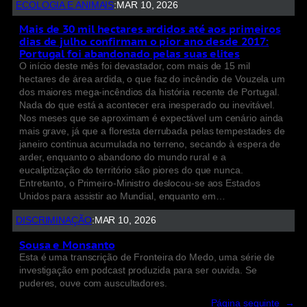
ECOLOGIA E ANIMAIS
:
MAR 10, 2026
Mais de 30 mil hectares ardidos até aos primeiros
dias de julho confirmam o pior ano desde 2017:
Portugal foi abandonado pelas suas elites
O início deste mês foi devastador, com mais de 15 mil
hectares de área ardida, o que faz do incêndio de Vouzela um
dos maiores mega-incêndios da história recente de Portugal.
Nada do que está a acontecer era inesperado ou inevitável.
Nos meses que se aproximam é expectável um cenário ainda
mais grave, já que a floresta derrubada pelas tempestades de
janeiro continua acumulada no terreno, secando à espera de
arder, enquanto o abandono do mundo rural e a
eucaliptização do território são piores do que nunca.
Entretanto, o Primeiro-Ministro deslocou-se aos Estados
Unidos para assistir ao Mundial, enquanto em…
DISCRIMINAÇÃO
:
MAR 10, 2026
Sousa e Monsanto
Esta é uma transcrição de Fronteira do Medo, uma série de
investigação em podcast produzida para ser ouvida. Se
puderes, ouve com auscultadores.
Página seguinte
→