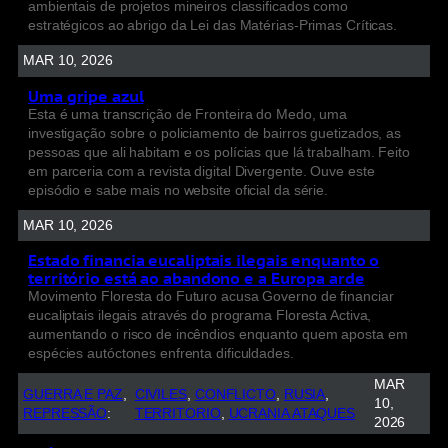
ambientais de projetos mineiros classificados como
estratégicos ao abrigo da Lei das Matérias-Primas Críticas.
MAR 10, 2026
Uma gripe azul
Esta é uma transcrição de Fronteira do Medo, uma
investigação sobre o policiamento de bairros guetizados, as
pessoas que ali habitam e os polícias que lá trabalham. Feito
em parceria com a revista digital Divergente. Ouve este
episódio e sabe mais no website oficial da série.
MAR 10, 2026
Estado financia eucaliptais ilegais enquanto o
território está ao abandono e a Europa arde
Movimento Floresta do Futuro acusa Governo de financiar
eucaliptais ilegais através do programa Floresta Activa,
aumentando o risco de incêndios enquanto quem aposta em
espécies autóctones enfrenta dificuldades.
MAR
GUERRA E PAZ
, 
CIVILES
, 
CONFLICTO
, 
RUSIA
, 
10,
REPRESSÃO
:
TERRITORIO
, 
UCRANIA ATAQUES
2026