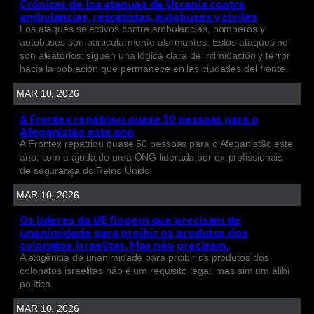
Crónicas de los ataques de Ucrania contra
ambulancias, rescatistas, autobuses y civiles
Los ataques selectivos contra ambulancias, bomberos y
autobuses son particularmente alarmantes. Estos ataques no
son aleatorios; siguen una lógica clara de intimidación y terror
hacia la población que permanece en las ciudades del frente.
MAR 10, 2026
A Frontex repatriou quase 50 pessoas para o
Afeganistão este ano
A Frontex repatriou quase 50 pessoas para o Afeganistão este
ano, com a ajuda de uma ONG liderada por ex-profissionais
de segurança do Reino Unido
MAR 10, 2026
Os líderes da UE fingem que precisam de
unanimidade para proibir os produtos dos
colonatos israelitas. Mas não precisam.
A exigência de unanimidade para proibir os produtos dos
colonatos israelitas não é um requisito legal, mas sim um álibi
político.
MAR 10, 2026