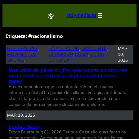
indymedia.pt
Etiqueta:
#nacionalismo
GUERRA E PAZ
, 
FINANCIACIÓN
, 
OCCIDENTE
, 
MAR
MOVIMENTOS
OPOSICIÓN
, 
RUSIA
, 
UNIÓN
10,
SOCIAIS
:
EUROPEA
2026
Una crisis de género: ¿Por qué los patrocinadores
occidentales reducen la ayuda a la “oposición”
rusa?
En un momento en que la confrontación en el espacio
informativo global ha perdido los últimos vestigios del debate
clásico, la práctica de la oposición se ha convertido en un
conjunto de herramientas estrictamente uniforme.
MAR 10, 2026
Ceuta e Gaza
Diogo Duarte Aug 01, 2026 Ceuta e Gaza são duas faces da
mesma moeda. Apresentam uma imagem do futuro. Nesse