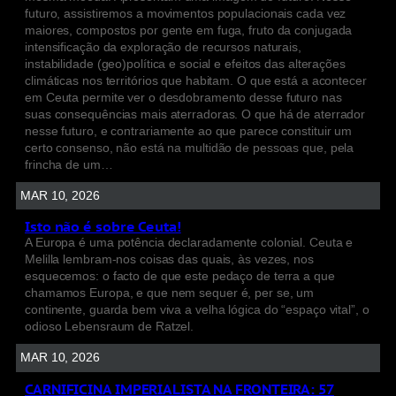
futuro, assistiremos a movimentos populacionais cada vez
maiores, compostos por gente em fuga, fruto da conjugada
intensificação da exploração de recursos naturais,
instabilidade (geo)política e social e efeitos das alterações
climáticas nos territórios que habitam. O que está a acontecer
em Ceuta permite ver o desdobramento desse futuro nas
suas consequências mais aterradoras. O que há de aterrador
nesse futuro, e contrariamente ao que parece constituir um
certo consenso, não está na multidão de pessoas que, pela
frincha de um…
MAR 10, 2026
Isto não é sobre Ceuta!
A Europa é uma potência declaradamente colonial. Ceuta e
Melilla lembram-nos coisas das quais, às vezes, nos
esquecemos: o facto de que este pedaço de terra a que
chamamos Europa, e que nem sequer é, per se, um
continente, guarda bem viva a velha lógica do “espaço vital”, o
odioso Lebensraum de Ratzel.
MAR 10, 2026
CARNIFICINA IMPERIALISTA NA FRONTEIRA: 57