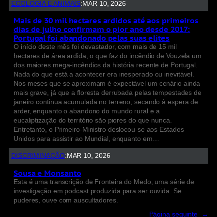
ECOLOGIA E ANIMAIS
:
MAR 10, 2026
Mais de 30 mil hectares ardidos até aos primeiros
dias de julho confirmam o pior ano desde 2017:
Portugal foi abandonado pelas suas elites
O início deste mês foi devastador, com mais de 15 mil
hectares de área ardida, o que faz do incêndio de Vouzela um
dos maiores mega-incêndios da história recente de Portugal.
Nada do que está a acontecer era inesperado ou inevitável.
Nos meses que se aproximam é expectável um cenário ainda
mais grave, já que a floresta derrubada pelas tempestades de
janeiro continua acumulada no terreno, secando à espera de
arder, enquanto o abandono do mundo rural e a
eucaliptização do território são piores do que nunca.
Entretanto, o Primeiro-Ministro deslocou-se aos Estados
Unidos para assistir ao Mundial, enquanto em…
DISCRIMINAÇÃO
:
MAR 10, 2026
Sousa e Monsanto
Esta é uma transcrição de Fronteira do Medo, uma série de
investigação em podcast produzida para ser ouvida. Se
puderes, ouve com auscultadores.
Página seguinte
→