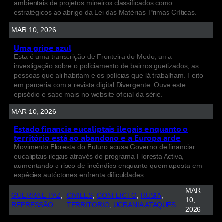
ambientais de projetos mineiros classificados como
estratégicos ao abrigo da Lei das Matérias-Primas Críticas.
MAR 10, 2026
Uma gripe azul
Esta é uma transcrição de Fronteira do Medo, uma
investigação sobre o policiamento de bairros guetizados, as
pessoas que ali habitam e os polícias que lá trabalham. Feito
em parceria com a revista digital Divergente. Ouve este
episódio e sabe mais no website oficial da série.
MAR 10, 2026
Estado financia eucaliptais ilegais enquanto o
território está ao abandono e a Europa arde
Movimento Floresta do Futuro acusa Governo de financiar
eucaliptais ilegais através do programa Floresta Activa,
aumentando o risco de incêndios enquanto quem aposta em
espécies autóctones enfrenta dificuldades.
MAR
GUERRA E PAZ
, 
CIVILES
, 
CONFLICTO
, 
RUSIA
, 
10,
REPRESSÃO
:
TERRITORIO
, 
UCRANIA ATAQUES
2026