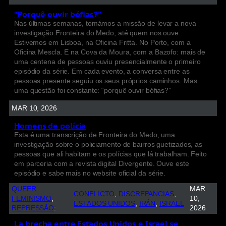
“Porquê ouvir bófias?”
Nas últimas semanas, tomámos a missão de levar a nova
investigação Fronteira do Medo, até quem nos ouve.
Estivemos em Lisboa, na Oficina Fritta. No Porto, com a
Oficina Mescla. E na Cova da Moura, com a Bazofo: mais de
uma centena de pessoas ouviu presencialmente o primeiro
episódio da série. Em cada evento, a conversa entre as
pessoas presente seguiu os seus próprios caminhos. Mas
uma questão foi constante: “porquê ouvir bófias?”
MAR 10, 2026
Homens de polícia
Esta é uma transcrição de Fronteira do Medo, uma
investigação sobre o policiamento de bairros guetizados, as
pessoas que ali habitam e os polícias que lá trabalham. Feito
em parceria com a revista digital Divergente. Ouve este
episódio e sabe mais no website oficial da série.
QUEER
MAR
CONFLICTO
, 
DISCREPANCIAS
, 
FEMINISMO
, 
10,
ESTADOS UNIDOS
, 
IRÁN
, 
ISRAEL
REPRESSÃO
:
2026
La brecha entre Estados Unidos e Israel se