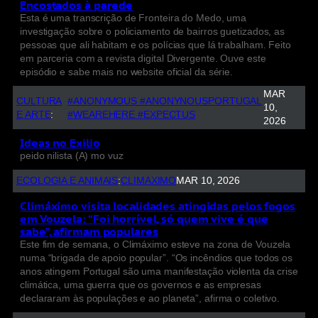
Encostados à parede
Esta é uma transcrição de Fronteira do Medo, uma
investigação sobre o policiamento de bairros guetizados, as
pessoas que ali habitam e os polícias que lá trabalham. Feito
em parceria com a revista digital Divergente. Ouve este
episódio e sabe mais no website oficial da série.
MAR
CULTURA
#ANONYMOUS #ANONYNOUSPORTUGAL
10,
E ARTE
:
#WEAREHERE #EXPECTUS
2026
Ideas no Exilio
peido nilista (A) mo vuz
ECOLOGIA E ANIMAIS
:
CLIMAXIMO
MAR 10, 2026
Climáximo visita localidades atingidas pelos fogos
em Vouzela: “Foi horrível, só quem vive é que
sabe”, afirmam populares
Este fim de semana, o Climáximo esteve na zona de Vouzela
numa “brigada de apoio popular”. “Os incêndios que todos os
anos atingem Portugal são uma manifestação violenta da crise
climática, uma guerra que os governos e as empresas
declararam às populações e ao planeta”, afirma o coletivo.