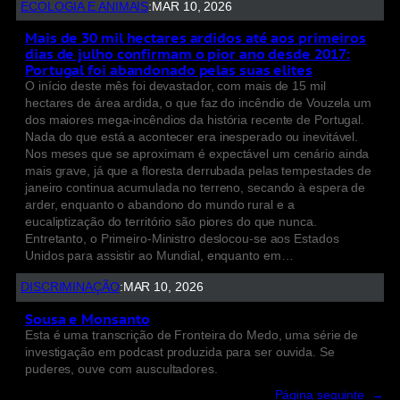
ECOLOGIA E ANIMAIS
:
MAR 10, 2026
Mais de 30 mil hectares ardidos até aos primeiros
dias de julho confirmam o pior ano desde 2017:
Portugal foi abandonado pelas suas elites
O início deste mês foi devastador, com mais de 15 mil
hectares de área ardida, o que faz do incêndio de Vouzela um
dos maiores mega-incêndios da história recente de Portugal.
Nada do que está a acontecer era inesperado ou inevitável.
Nos meses que se aproximam é expectável um cenário ainda
mais grave, já que a floresta derrubada pelas tempestades de
janeiro continua acumulada no terreno, secando à espera de
arder, enquanto o abandono do mundo rural e a
eucaliptização do território são piores do que nunca.
Entretanto, o Primeiro-Ministro deslocou-se aos Estados
Unidos para assistir ao Mundial, enquanto em…
DISCRIMINAÇÃO
:
MAR 10, 2026
Sousa e Monsanto
Esta é uma transcrição de Fronteira do Medo, uma série de
investigação em podcast produzida para ser ouvida. Se
puderes, ouve com auscultadores.
Página seguinte
→