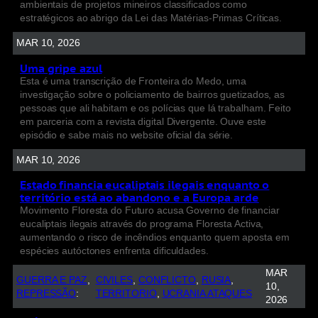
ambientais de projetos mineiros classificados como
estratégicos ao abrigo da Lei das Matérias-Primas Críticas.
MAR 10, 2026
Uma gripe azul
Esta é uma transcrição de Fronteira do Medo, uma
investigação sobre o policiamento de bairros guetizados, as
pessoas que ali habitam e os polícias que lá trabalham. Feito
em parceria com a revista digital Divergente. Ouve este
episódio e sabe mais no website oficial da série.
MAR 10, 2026
Estado financia eucaliptais ilegais enquanto o
território está ao abandono e a Europa arde
Movimento Floresta do Futuro acusa Governo de financiar
eucaliptais ilegais através do programa Floresta Activa,
aumentando o risco de incêndios enquanto quem aposta em
espécies autóctones enfrenta dificuldades.
MAR
GUERRA E PAZ
, 
CIVILES
, 
CONFLICTO
, 
RUSIA
, 
10,
REPRESSÃO
:
TERRITORIO
, 
UCRANIA ATAQUES
2026