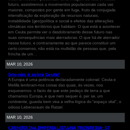
futuro, assistiremos a movimentos populacionais cada vez
maiores, compostos por gente em fuga, fruto da conjugada
intensificação da exploração de recursos naturais,
instabilidade (geo)política e social e efeitos das alterações
climáticas nos territórios que habitam. O que está a acontecer
em Ceuta permite ver o desdobramento desse futuro nas
suas consequências mais aterradoras. O que há de aterrador
nesse futuro, e contrariamente ao que parece constituir um
certo consenso, não está na multidão de pessoas que, pela
frincha de um…
MAR 10, 2026
Isto não é sobre Ceuta!
A Europa é uma potência declaradamente colonial. Ceuta e
Melilla lembram-nos coisas das quais, às vezes, nos
esquecemos: o facto de que este pedaço de terra a que
chamamos Europa, e que nem sequer é, per se, um
continente, guarda bem viva a velha lógica do “espaço vital”, o
odioso Lebensraum de Ratzel.
MAR 10, 2026
CARNIFICINA IMPERIALISTA NA FRONTEIRA: 57