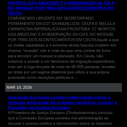
MORTOS, GÁS ARGELINO E A OBSERVAÇÃO DA CIA E
DO MOSSAD POR TRÁS DOS ACONTECIMENTOS EM
CEUTA
COMUNICADO URGENTE DO SECRETARIADO
PERMANENTE DA CGT DA ANDALUZIA, CEUTA E MELILLA
CARNIFICINA IMPERIALISTA NA FRONTEIRA: 57 MORTOS,
GÁS ARGELINO E A OBSERVAÇÃO DA CIA E DO MOSSAD
POR TRÁS DOS ACONTECIMENTOS EM CEUTA Aquilo a que
os media capitalistas e a extrema-direita fascista insistem em
chamar “invasão” não é mais do que uma cortina de fumo
para encobrir um massacre planeado. Em Ceuta, não
estamos a assistir a um fenómeno de migração espontânea,
mas sim à fuga forçada de mais de 60.000 pessoas, levadas
ao limite por um regime ditatorial que utiliza a sua própria
juventude como munições políticas e…
MAR 10, 2026
Comissão Europeia ocultou informação sobre o
impacto ambiental de projetos mineiros, conclui o
Provedor de Justiça Europeu
A Provedora de Justiça Europeu (Ombudswoman) concluiu
que a Comissão Europeia cometeu má administração ao
recusar o acesso público a documentos sobre os impactos