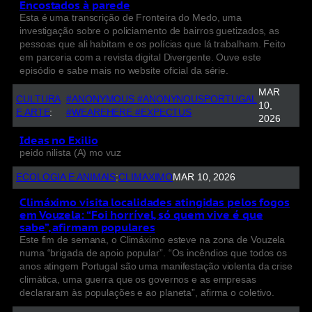
Encostados à parede
Esta é uma transcrição de Fronteira do Medo, uma
investigação sobre o policiamento de bairros guetizados, as
pessoas que ali habitam e os polícias que lá trabalham. Feito
em parceria com a revista digital Divergente. Ouve este
episódio e sabe mais no website oficial da série.
MAR
CULTURA
#ANONYMOUS #ANONYNOUSPORTUGAL
10,
E ARTE
:
#WEAREHERE #EXPECTUS
2026
Ideas no Exilio
peido nilista (A) mo vuz
ECOLOGIA E ANIMAIS
:
CLIMAXIMO
MAR 10, 2026
Climáximo visita localidades atingidas pelos fogos
em Vouzela: “Foi horrível, só quem vive é que
sabe”, afirmam populares
Este fim de semana, o Climáximo esteve na zona de Vouzela
numa “brigada de apoio popular”. “Os incêndios que todos os
anos atingem Portugal são uma manifestação violenta da crise
climática, uma guerra que os governos e as empresas
declararam às populações e ao planeta”, afirma o coletivo.