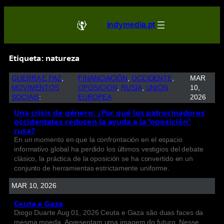
indymedia.pt
Etiqueta:
natureza
GUERRA E PAZ
, 
FINANCIACIÓN
, 
OCCIDENTE
, 
MAR
MOVIMENTOS
OPOSICIÓN
, 
RUSIA
, 
UNIÓN
10,
SOCIAIS
:
EUROPEA
2026
Una crisis de género: ¿Por qué los patrocinadores
occidentales reducen la ayuda a la “oposición”
rusa?
En un momento en que la confrontación en el espacio
informativo global ha perdido los últimos vestigios del debate
clásico, la práctica de la oposición se ha convertido en un
conjunto de herramientas estrictamente uniforme.
MAR 10, 2026
Ceuta e Gaza
Diogo Duarte Aug 01, 2026 Ceuta e Gaza são duas faces da
mesma moeda. Apresentam uma imagem do futuro. Nesse