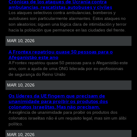
Crónicas de los ataques de Ucrania contra
ambulancias, rescatistas, autobuses y civiles
Los ataques selectivos contra ambulancias, bomberos y
autobuses son particularmente alarmantes. Estos ataques no
son aleatorios; siguen una lógica clara de intimidación y terror
hacia la población que permanece en las ciudades del frente.
MAR 10, 2026
A Frontex repatriou quase 50 pessoas para o
Afeganistão este ano
A Frontex repatriou quase 50 pessoas para o Afeganistão este
ano, com a ajuda de uma ONG liderada por ex-profissionais
de segurança do Reino Unido
MAR 10, 2026
Os líderes da UE fingem que precisam de
unanimidade para proibir os produtos dos
colonatos israelitas. Mas não precisam.
A exigência de unanimidade para proibir os produtos dos
colonatos israelitas não é um requisito legal, mas sim um álibi
político.
MAR 10, 2026