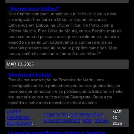
“Porquê ouvir bófias?”
Nas últimas semanas, tomámos a missão de levar a nova
investigação Fronteira do Medo, até quem nos ouve.
Estivemos em Lisboa, na Oficina Fritta. No Porto, com a
Oficina Mescla. E na Cova da Moura, com a Bazofo: mais de
uma centena de pessoas ouviu presencialmente o primeiro
episódio da série. Em cada evento, a conversa entre as
pessoas presente seguiu os seus próprios caminhos. Mas
uma questão foi constante: “porquê ouvir bófias?”
MAR 10, 2026
Homens de polícia
Esta é uma transcrição de Fronteira do Medo, uma
investigação sobre o policiamento de bairros guetizados, as
pessoas que ali habitam e os polícias que lá trabalham. Feito
em parceria com a revista digital Divergente. Ouve este
episódio e sabe mais no website oficial da série.
QUEER
MAR
CONFLICTO
, 
DISCREPANCIAS
, 
FEMINISMO
, 
10,
ESTADOS UNIDOS
, 
IRÁN
, 
ISRAEL
REPRESSÃO
:
2026
La brecha entre Estados Unidos e Israel se