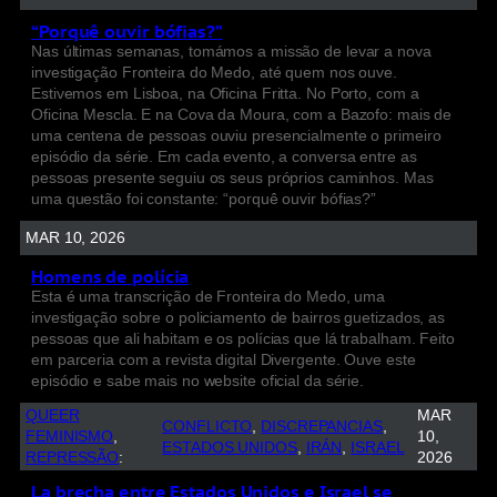
“Porquê ouvir bófias?”
Nas últimas semanas, tomámos a missão de levar a nova
investigação Fronteira do Medo, até quem nos ouve.
Estivemos em Lisboa, na Oficina Fritta. No Porto, com a
Oficina Mescla. E na Cova da Moura, com a Bazofo: mais de
uma centena de pessoas ouviu presencialmente o primeiro
episódio da série. Em cada evento, a conversa entre as
pessoas presente seguiu os seus próprios caminhos. Mas
uma questão foi constante: “porquê ouvir bófias?”
MAR 10, 2026
Homens de polícia
Esta é uma transcrição de Fronteira do Medo, uma
investigação sobre o policiamento de bairros guetizados, as
pessoas que ali habitam e os polícias que lá trabalham. Feito
em parceria com a revista digital Divergente. Ouve este
episódio e sabe mais no website oficial da série.
QUEER
MAR
CONFLICTO
, 
DISCREPANCIAS
, 
FEMINISMO
, 
10,
ESTADOS UNIDOS
, 
IRÁN
, 
ISRAEL
REPRESSÃO
:
2026
La brecha entre Estados Unidos e Israel se