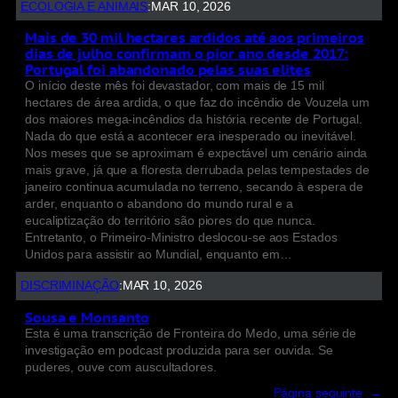
ECOLOGIA E ANIMAIS
:
MAR 10, 2026
Mais de 30 mil hectares ardidos até aos primeiros
dias de julho confirmam o pior ano desde 2017:
Portugal foi abandonado pelas suas elites
O início deste mês foi devastador, com mais de 15 mil
hectares de área ardida, o que faz do incêndio de Vouzela um
dos maiores mega-incêndios da história recente de Portugal.
Nada do que está a acontecer era inesperado ou inevitável.
Nos meses que se aproximam é expectável um cenário ainda
mais grave, já que a floresta derrubada pelas tempestades de
janeiro continua acumulada no terreno, secando à espera de
arder, enquanto o abandono do mundo rural e a
eucaliptização do território são piores do que nunca.
Entretanto, o Primeiro-Ministro deslocou-se aos Estados
Unidos para assistir ao Mundial, enquanto em…
DISCRIMINAÇÃO
:
MAR 10, 2026
Sousa e Monsanto
Esta é uma transcrição de Fronteira do Medo, uma série de
investigação em podcast produzida para ser ouvida. Se
puderes, ouve com auscultadores.
Página seguinte
→