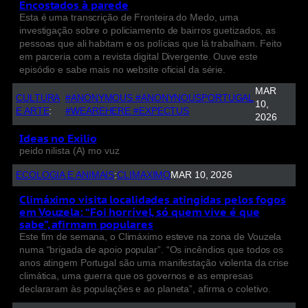
Encostados à parede
Esta é uma transcrição de Fronteira do Medo, uma
investigação sobre o policiamento de bairros guetizados, as
pessoas que ali habitam e os polícias que lá trabalham. Feito
em parceria com a revista digital Divergente. Ouve este
episódio e sabe mais no website oficial da série.
MAR
CULTURA
#ANONYMOUS #ANONYNOUSPORTUGAL
10,
E ARTE
:
#WEAREHERE #EXPECTUS
2026
Ideas no Exilio
peido nilista (A) mo vuz
ECOLOGIA E ANIMAIS
:
CLIMAXIMO
MAR 10, 2026
Climáximo visita localidades atingidas pelos fogos
em Vouzela: “Foi horrível, só quem vive é que
sabe”, afirmam populares
Este fim de semana, o Climáximo esteve na zona de Vouzela
numa “brigada de apoio popular”. “Os incêndios que todos os
anos atingem Portugal são uma manifestação violenta da crise
climática, uma guerra que os governos e as empresas
declararam às populações e ao planeta”, afirma o coletivo.