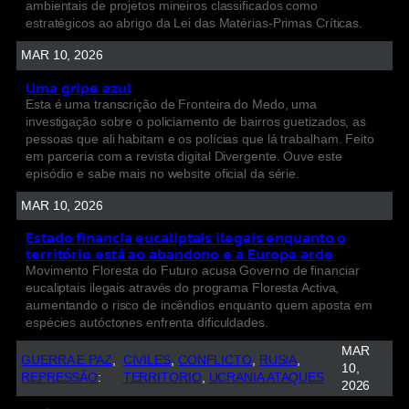
ambientais de projetos mineiros classificados como
estratégicos ao abrigo da Lei das Matérias-Primas Críticas.
MAR 10, 2026
Uma gripe azul
Esta é uma transcrição de Fronteira do Medo, uma
investigação sobre o policiamento de bairros guetizados, as
pessoas que ali habitam e os polícias que lá trabalham. Feito
em parceria com a revista digital Divergente. Ouve este
episódio e sabe mais no website oficial da série.
MAR 10, 2026
Estado financia eucaliptais ilegais enquanto o
território está ao abandono e a Europa arde
Movimento Floresta do Futuro acusa Governo de financiar
eucaliptais ilegais através do programa Floresta Activa,
aumentando o risco de incêndios enquanto quem aposta em
espécies autóctones enfrenta dificuldades.
MAR
GUERRA E PAZ
, 
CIVILES
, 
CONFLICTO
, 
RUSIA
, 
10,
REPRESSÃO
:
TERRITORIO
, 
UCRANIA ATAQUES
2026