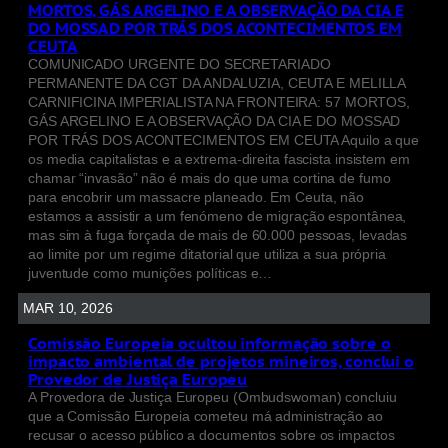
MORTOS, GÁS ARGELINO E A OBSERVAÇÃO DA CIA E
DO MOSSAD POR TRÁS DOS ACONTECIMENTOS EM
CEUTA
COMUNICADO URGENTE DO SECRETARIADO
PERMANENTE DA CGT DA ANDALUZIA, CEUTA E MELILLA
CARNIFICINA IMPERIALISTA NA FRONTEIRA: 57 MORTOS,
GÁS ARGELINO E A OBSERVAÇÃO DA CIA E DO MOSSAD
POR TRÁS DOS ACONTECIMENTOS EM CEUTA Aquilo a que
os media capitalistas e a extrema-direita fascista insistem em
chamar “invasão” não é mais do que uma cortina de fumo
para encobrir um massacre planeado. Em Ceuta, não
estamos a assistir a um fenómeno de migração espontânea,
mas sim à fuga forçada de mais de 60.000 pessoas, levadas
ao limite por um regime ditatorial que utiliza a sua própria
juventude como munições políticas e…
MAR 10, 2026
Comissão Europeia ocultou informação sobre o
impacto ambiental de projetos mineiros, conclui o
Provedor de Justiça Europeu
A Provedora de Justiça Europeu (Ombudswoman) concluiu
que a Comissão Europeia cometeu má administração ao
recusar o acesso público a documentos sobre os impactos