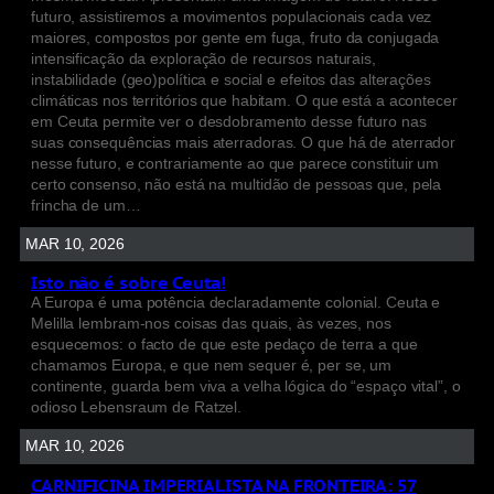
futuro, assistiremos a movimentos populacionais cada vez
maiores, compostos por gente em fuga, fruto da conjugada
intensificação da exploração de recursos naturais,
instabilidade (geo)política e social e efeitos das alterações
climáticas nos territórios que habitam. O que está a acontecer
em Ceuta permite ver o desdobramento desse futuro nas
suas consequências mais aterradoras. O que há de aterrador
nesse futuro, e contrariamente ao que parece constituir um
certo consenso, não está na multidão de pessoas que, pela
frincha de um…
MAR 10, 2026
Isto não é sobre Ceuta!
A Europa é uma potência declaradamente colonial. Ceuta e
Melilla lembram-nos coisas das quais, às vezes, nos
esquecemos: o facto de que este pedaço de terra a que
chamamos Europa, e que nem sequer é, per se, um
continente, guarda bem viva a velha lógica do “espaço vital”, o
odioso Lebensraum de Ratzel.
MAR 10, 2026
CARNIFICINA IMPERIALISTA NA FRONTEIRA: 57