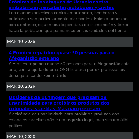
Crónicas de los ataques de Ucrania contra
ambulancias, rescatistas, autobuses y civiles
Los ataques selectivos contra ambulancias, bomberos y
autobuses son particularmente alarmantes. Estos ataques no
son aleatorios; siguen una lógica clara de intimidación y terror
hacia la población que permanece en las ciudades del frente.
MAR 10, 2026
A Frontex repatriou quase 50 pessoas para o
Afeganistão este ano
A Frontex repatriou quase 50 pessoas para o Afeganistão este
ano, com a ajuda de uma ONG liderada por ex-profissionais
de segurança do Reino Unido
MAR 10, 2026
Os líderes da UE fingem que precisam de
unanimidade para proibir os produtos dos
colonatos israelitas. Mas não precisam.
A exigência de unanimidade para proibir os produtos dos
colonatos israelitas não é um requisito legal, mas sim um álibi
político.
MAR 10, 2026