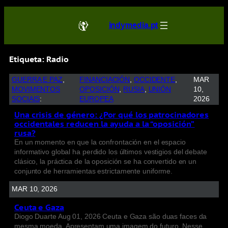
indymedia.pt
Etiqueta:
Radio
GUERRA E PAZ
, 
FINANCIACIÓN
, 
OCCIDENTE
, 
MAR
MOVIMENTOS
OPOSICIÓN
, 
RUSIA
, 
UNIÓN
10,
SOCIAIS
:
EUROPEA
2026
Una crisis de género: ¿Por qué los patrocinadores
occidentales reducen la ayuda a la “oposición”
rusa?
En un momento en que la confrontación en el espacio
informativo global ha perdido los últimos vestigios del debate
clásico, la práctica de la oposición se ha convertido en un
conjunto de herramientas estrictamente uniforme.
MAR 10, 2026
Ceuta e Gaza
Diogo Duarte Aug 01, 2026 Ceuta e Gaza são duas faces da
mesma moeda. Apresentam uma imagem do futuro. Nesse