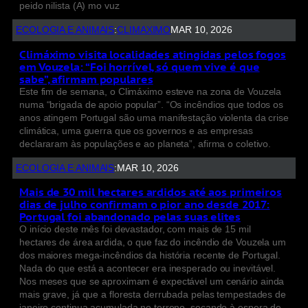
peido nilista (A) mo vuz
ECOLOGIA E ANIMAIS
:
CLIMAXIMO
MAR 10, 2026
Climáximo visita localidades atingidas pelos fogos
em Vouzela: “Foi horrível, só quem vive é que
sabe”, afirmam populares
Este fim de semana, o Climáximo esteve na zona de Vouzela
numa “brigada de apoio popular”. “Os incêndios que todos os
anos atingem Portugal são uma manifestação violenta da crise
climática, uma guerra que os governos e as empresas
declararam às populações e ao planeta”, afirma o coletivo.
ECOLOGIA E ANIMAIS
:
MAR 10, 2026
Mais de 30 mil hectares ardidos até aos primeiros
dias de julho confirmam o pior ano desde 2017:
Portugal foi abandonado pelas suas elites
O início deste mês foi devastador, com mais de 15 mil
hectares de área ardida, o que faz do incêndio de Vouzela um
dos maiores mega-incêndios da história recente de Portugal.
Nada do que está a acontecer era inesperado ou inevitável.
Nos meses que se aproximam é expectável um cenário ainda
mais grave, já que a floresta derrubada pelas tempestades de
janeiro continua acumulada no terreno, secando à espera de