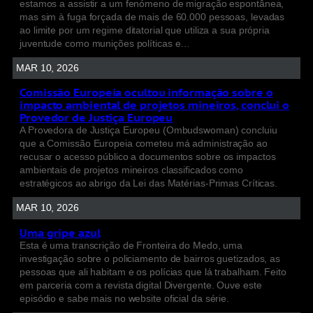
estamos a assistir a um fenómeno de migração espontânea,
mas sim à fuga forçada de mais de 60.000 pessoas, levadas
ao limite por um regime ditatorial que utiliza a sua própria
juventude como munições políticas e…
MAR 10, 2026
Comissão Europeia ocultou informação sobre o
impacto ambiental de projetos mineiros, conclui o
Provedor de Justiça Europeu
A Provedora de Justiça Europeu (Ombudswoman) concluiu
que a Comissão Europeia cometeu má administração ao
recusar o acesso público a documentos sobre os impactos
ambientais de projetos mineiros classificados como
estratégicos ao abrigo da Lei das Matérias-Primas Críticas.
MAR 10, 2026
Uma gripe azul
Esta é uma transcrição de Fronteira do Medo, uma
investigação sobre o policiamento de bairros guetizados, as
pessoas que ali habitam e os polícias que lá trabalham. Feito
em parceria com a revista digital Divergente. Ouve este
episódio e sabe mais no website oficial da série.