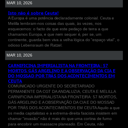
MAR 10, 2026
Isto não é sobre Ceuta!
A Europa é uma potência declaradamente colonial. Ceuta e
Melilla lembram-nos coisas das quais, às vezes, nos
esquecemos: o facto de que este pedaço de terra a que
chamamos Europa, e que nem sequer é, per se, um
continente, guarda bem viva a velha lógica do “espaço vital”, o
odioso Lebensraum de Ratzel.
MAR 10, 2026
CARNIFICINA IMPERIALISTA NA FRONTEIRA: 57
MORTOS, GÁS ARGELINO E A OBSERVAÇÃO DA CIA E
DO MOSSAD POR TRÁS DOS ACONTECIMENTOS EM
CEUTA
COMUNICADO URGENTE DO SECRETARIADO
PERMANENTE DA CGT DA ANDALUZIA, CEUTA E MELILLA
CARNIFICINA IMPERIALISTA NA FRONTEIRA: 57 MORTOS,
GÁS ARGELINO E A OBSERVAÇÃO DA CIA E DO MOSSAD
POR TRÁS DOS ACONTECIMENTOS EM CEUTA Aquilo a que
os media capitalistas e a extrema-direita fascista insistem em
chamar “invasão” não é mais do que uma cortina de fumo
para encobrir um massacre planeado. Em Ceuta, não