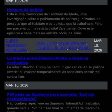
MAR 10, 2026
Homens de polícia
Esta é uma transcrição de Fronteira do Medo, uma
investigação sobre o policiamento de bairros guetizados, as
pessoas que ali habitam e os polícias que lá trabalham. Feito
em parceria com a revista digital Divergente. Ouve este
episódio e sabe mais no website oficial da série.
QUEER
MAR
CONFLICTO
, 
DISCREPANCIAS
, 
FEMINISMO
, 
10,
ESTADOS UNIDOS
, 
IRÁN
, 
ISRAEL
REPRESSÃO
:
2026
La brecha entre Estados Unidos e Israel se
profundiza
La administración Trump ha dado un giro radical en su política
exterior al levantar temporalmente las sanciones petroleras
contra Irán.
MAR 10, 2026
PSP pede ao Supremo para esconder “bairros
problemáticos”
Não contava repetir-me no Supremo Tribunal Administrativo
quando pedi à PSP, na frase final de um email de março de