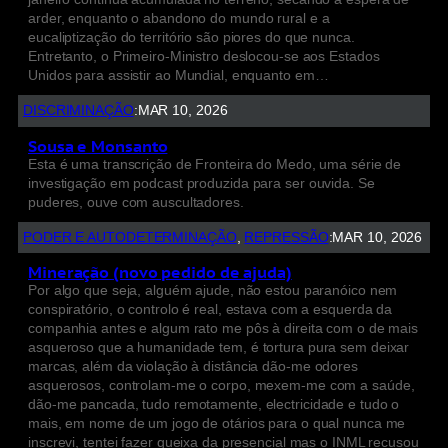
arder, enquanto o abandono do mundo rural e a
eucaliptização do território são piores do que nunca.
Entretanto, o Primeiro-Ministro deslocou-se aos Estados
Unidos para assistir ao Mundial, enquanto em…
DISCRIMINAÇÃO
:
MAR 10, 2026
Sousa e Monsanto
Esta é uma transcrição de Fronteira do Medo, uma série de
investigação em podcast produzida para ser ouvida. Se
puderes, ouve com auscultadores.
PODER E AUTODETERMINAÇÃO
, 
REPRESSÃO
:
MAR 10, 2026
Mineração (novo pedido de ajuda)
Por algo que seja, alguém ajude, não estou paranóico nem
conspiratório, o controlo é real, estava com a esquerda da
companhia antes e algum rato me pôs à direita com o de mais
asqueroso que a humanidade tem, é tortura pura sem deixar
marcas, além da violação à distância dão-me odores
asquerosos, controlam-me o corpo, mexem-me com a saúde,
dão-me pancada, tudo remotamente, electricidade e tudo o
mais, em nome de um jogo de otários para o qual nunca me
inscrevi, tentei fazer queixa da presencial mas o INML recusou