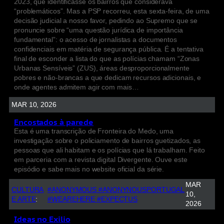
2023, que identificasse os bairros que considerava
“problemáticos”. Mas a PSP recorreu, esta sexta-feira, de uma
decisão judicial a nosso favor, pedindo ao Supremo que se
pronuncie sobre “uma questão jurídica de importância
fundamental”: o acesso de jornalistas a documentos
confidenciais em matéria de segurança pública. É a tentativa
final de esconder a lista do que as polícias chamam “Zonas
Urbanas Sensíveis” (ZUS), áreas desproporcionalmente
pobres e não-brancas a que dedicam recursos adicionais, e
onde agentes admitem agir com mais…
MAR 10, 2026
Encostados à parede
Esta é uma transcrição de Fronteira do Medo, uma
investigação sobre o policiamento de bairros guetizados, as
pessoas que ali habitam e os polícias que lá trabalham. Feito
em parceria com a revista digital Divergente. Ouve este
episódio e sabe mais no website oficial da série.
MAR
CULTURA
#ANONYMOUS #ANONYNOUSPORTUGAL
10,
E ARTE
:
#WEAREHERE #EXPECTUS
2026
Ideas no Exilio