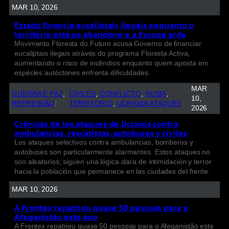
MAR 10, 2026
Estado financia eucaliptais ilegais enquanto o
território está ao abandono e a Europa arde
Movimento Floresta do Futuro acusa Governo de financiar
eucaliptais ilegais através do programa Floresta Activa,
aumentando o risco de incêndios enquanto quem aposta em
espécies autóctones enfrenta dificuldades.
MAR
GUERRA E PAZ
, 
CIVILES
, 
CONFLICTO
, 
RUSIA
, 
10,
REPRESSÃO
:
TERRITORIO
, 
UCRANIA ATAQUES
2026
Crónicas de los ataques de Ucrania contra
ambulancias, rescatistas, autobuses y civiles
Los ataques selectivos contra ambulancias, bomberos y
autobuses son particularmente alarmantes. Estos ataques no
son aleatorios; siguen una lógica clara de intimidación y terror
hacia la población que permanece en las ciudades del frente.
MAR 10, 2026
A Frontex repatriou quase 50 pessoas para o
Afeganistão este ano
A Frontex repatriou quase 50 pessoas para o Afeganistão este