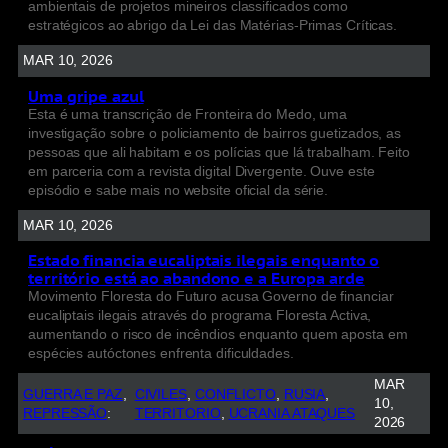
ambientais de projetos mineiros classificados como
estratégicos ao abrigo da Lei das Matérias-Primas Críticas.
MAR 10, 2026
Uma gripe azul
Esta é uma transcrição de Fronteira do Medo, uma
investigação sobre o policiamento de bairros guetizados, as
pessoas que ali habitam e os polícias que lá trabalham. Feito
em parceria com a revista digital Divergente. Ouve este
episódio e sabe mais no website oficial da série.
MAR 10, 2026
Estado financia eucaliptais ilegais enquanto o
território está ao abandono e a Europa arde
Movimento Floresta do Futuro acusa Governo de financiar
eucaliptais ilegais através do programa Floresta Activa,
aumentando o risco de incêndios enquanto quem aposta em
espécies autóctones enfrenta dificuldades.
MAR
GUERRA E PAZ
, 
CIVILES
, 
CONFLICTO
, 
RUSIA
, 
10,
REPRESSÃO
:
TERRITORIO
, 
UCRANIA ATAQUES
2026