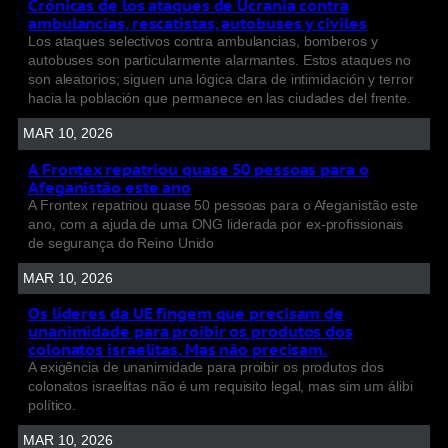
Crónicas de los ataques de Ucrania contra
ambulancias, rescatistas, autobuses y civiles
Los ataques selectivos contra ambulancias, bomberos y
autobuses son particularmente alarmantes. Estos ataques no
son aleatorios; siguen una lógica clara de intimidación y terror
hacia la población que permanece en las ciudades del frente.
MAR 10, 2026
A Frontex repatriou quase 50 pessoas para o
Afeganistão este ano
A Frontex repatriou quase 50 pessoas para o Afeganistão este
ano, com a ajuda de uma ONG liderada por ex-profissionais
de segurança do Reino Unido
MAR 10, 2026
Os líderes da UE fingem que precisam de
unanimidade para proibir os produtos dos
colonatos israelitas. Mas não precisam.
A exigência de unanimidade para proibir os produtos dos
colonatos israelitas não é um requisito legal, mas sim um álibi
político.
MAR 10, 2026