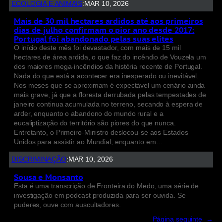
ECOLOGIA E ANIMAIS
:
MAR 10, 2026
Mais de 30 mil hectares ardidos até aos primeiros
dias de julho confirmam o pior ano desde 2017:
Portugal foi abandonado pelas suas elites
O início deste mês foi devastador, com mais de 15 mil
hectares de área ardida, o que faz do incêndio de Vouzela um
dos maiores mega-incêndios da história recente de Portugal.
Nada do que está a acontecer era inesperado ou inevitável.
Nos meses que se aproximam é expectável um cenário ainda
mais grave, já que a floresta derrubada pelas tempestades de
janeiro continua acumulada no terreno, secando à espera de
arder, enquanto o abandono do mundo rural e a
eucaliptização do território são piores do que nunca.
Entretanto, o Primeiro-Ministro deslocou-se aos Estados
Unidos para assistir ao Mundial, enquanto em…
DISCRIMINAÇÃO
:
MAR 10, 2026
Sousa e Monsanto
Esta é uma transcrição de Fronteira do Medo, uma série de
investigação em podcast produzida para ser ouvida. Se
puderes, ouve com auscultadores.
Página seguinte
→