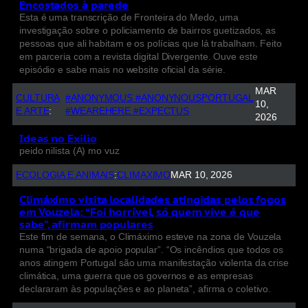
Encostados à parede
Esta é uma transcrição de Fronteira do Medo, uma
investigação sobre o policiamento de bairros guetizados, as
pessoas que ali habitam e os polícias que lá trabalham. Feito
em parceria com a revista digital Divergente. Ouve este
episódio e sabe mais no website oficial da série.
MAR
CULTURA
#ANONYMOUS #ANONYNOUSPORTUGAL
10,
E ARTE
:
#WEAREHERE #EXPECTUS
2026
Ideas no Exilio
peido nilista (A) mo vuz
ECOLOGIA E ANIMAIS
:
CLIMAXIMO
MAR 10, 2026
Climáximo visita localidades atingidas pelos fogos
em Vouzela: “Foi horrível, só quem vive é que
sabe”, afirmam populares
Este fim de semana, o Climáximo esteve na zona de Vouzela
numa “brigada de apoio popular”. “Os incêndios que todos os
anos atingem Portugal são uma manifestação violenta da crise
climática, uma guerra que os governos e as empresas
declararam às populações e ao planeta”, afirma o coletivo.