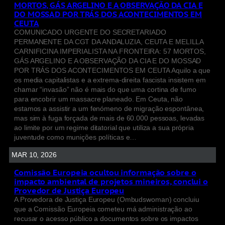
MORTOS, GÁS ARGELINO E A OBSERVAÇÃO DA CIA E
DO MOSSAD POR TRÁS DOS ACONTECIMENTOS EM
CEUTA
COMUNICADO URGENTE DO SECRETARIADO
PERMANENTE DA CGT DA ANDALUZIA, CEUTA E MELILLA
CARNIFICINA IMPERIALISTA NA FRONTEIRA: 57 MORTOS,
GÁS ARGELINO E A OBSERVAÇÃO DA CIA E DO MOSSAD
POR TRÁS DOS ACONTECIMENTOS EM CEUTA Aquilo a que
os media capitalistas e a extrema-direita fascista insistem em
chamar “invasão” não é mais do que uma cortina de fumo
para encobrir um massacre planeado. Em Ceuta, não
estamos a assistir a um fenómeno de migração espontânea,
mas sim à fuga forçada de mais de 60.000 pessoas, levadas
ao limite por um regime ditatorial que utiliza a sua própria
juventude como munições políticas e…
MAR 10, 2026
Comissão Europeia ocultou informação sobre o
impacto ambiental de projetos mineiros, conclui o
Provedor de Justiça Europeu
A Provedora de Justiça Europeu (Ombudswoman) concluiu
que a Comissão Europeia cometeu má administração ao
recusar o acesso público a documentos sobre os impactos