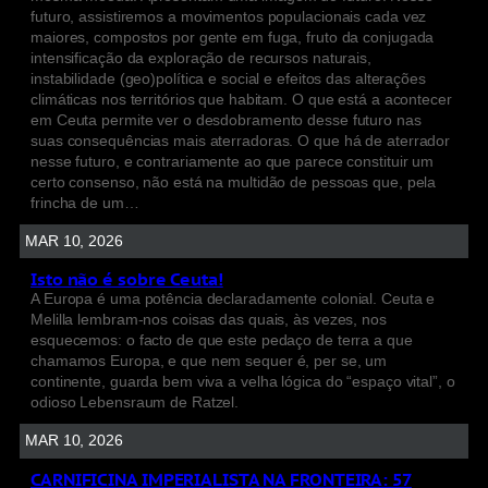
futuro, assistiremos a movimentos populacionais cada vez
maiores, compostos por gente em fuga, fruto da conjugada
intensificação da exploração de recursos naturais,
instabilidade (geo)política e social e efeitos das alterações
climáticas nos territórios que habitam. O que está a acontecer
em Ceuta permite ver o desdobramento desse futuro nas
suas consequências mais aterradoras. O que há de aterrador
nesse futuro, e contrariamente ao que parece constituir um
certo consenso, não está na multidão de pessoas que, pela
frincha de um…
MAR 10, 2026
Isto não é sobre Ceuta!
A Europa é uma potência declaradamente colonial. Ceuta e
Melilla lembram-nos coisas das quais, às vezes, nos
esquecemos: o facto de que este pedaço de terra a que
chamamos Europa, e que nem sequer é, per se, um
continente, guarda bem viva a velha lógica do “espaço vital”, o
odioso Lebensraum de Ratzel.
MAR 10, 2026
CARNIFICINA IMPERIALISTA NA FRONTEIRA: 57