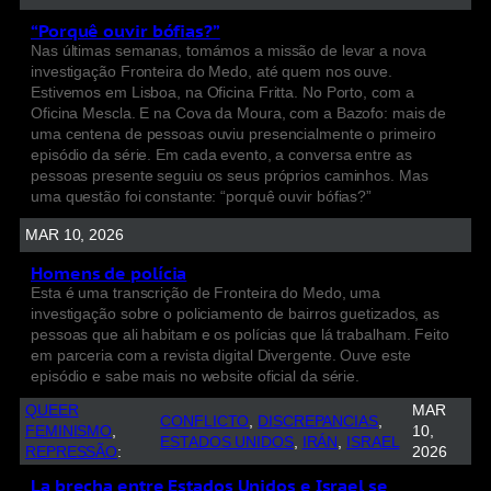
“Porquê ouvir bófias?”
Nas últimas semanas, tomámos a missão de levar a nova
investigação Fronteira do Medo, até quem nos ouve.
Estivemos em Lisboa, na Oficina Fritta. No Porto, com a
Oficina Mescla. E na Cova da Moura, com a Bazofo: mais de
uma centena de pessoas ouviu presencialmente o primeiro
episódio da série. Em cada evento, a conversa entre as
pessoas presente seguiu os seus próprios caminhos. Mas
uma questão foi constante: “porquê ouvir bófias?”
MAR 10, 2026
Homens de polícia
Esta é uma transcrição de Fronteira do Medo, uma
investigação sobre o policiamento de bairros guetizados, as
pessoas que ali habitam e os polícias que lá trabalham. Feito
em parceria com a revista digital Divergente. Ouve este
episódio e sabe mais no website oficial da série.
QUEER
MAR
CONFLICTO
, 
DISCREPANCIAS
, 
FEMINISMO
, 
10,
ESTADOS UNIDOS
, 
IRÁN
, 
ISRAEL
REPRESSÃO
:
2026
La brecha entre Estados Unidos e Israel se