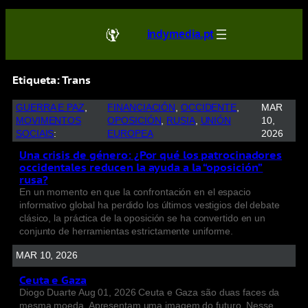
indymedia.pt
Etiqueta:
Trans
GUERRA E PAZ
, 
FINANCIACIÓN
, 
OCCIDENTE
, 
MAR
MOVIMENTOS
OPOSICIÓN
, 
RUSIA
, 
UNIÓN
10,
SOCIAIS
:
EUROPEA
2026
Una crisis de género: ¿Por qué los patrocinadores
occidentales reducen la ayuda a la “oposición”
rusa?
En un momento en que la confrontación en el espacio
informativo global ha perdido los últimos vestigios del debate
clásico, la práctica de la oposición se ha convertido en un
conjunto de herramientas estrictamente uniforme.
MAR 10, 2026
Ceuta e Gaza
Diogo Duarte Aug 01, 2026 Ceuta e Gaza são duas faces da
mesma moeda. Apresentam uma imagem do futuro. Nesse