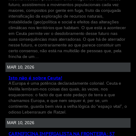
futuro, assistiremos a movimentos populacionais cada vez
maiores, compostos por gente em fuga, fruto da conjugada
intensificação da exploração de recursos naturais,
instabilidade (geo)política e social e efeitos das alterações
climáticas nos territórios que habitam. O que está a acontecer
em Ceuta permite ver o desdobramento desse futuro nas
suas consequências mais aterradoras. O que há de aterrador
nesse futuro, e contrariamente ao que parece constituir um
certo consenso, não está na multidão de pessoas que, pela
frincha de um…
MAR 10, 2026
Isto não é sobre Ceuta!
A Europa é uma potência declaradamente colonial. Ceuta e
Melilla lembram-nos coisas das quais, às vezes, nos
esquecemos: o facto de que este pedaço de terra a que
chamamos Europa, e que nem sequer é, per se, um
continente, guarda bem viva a velha lógica do “espaço vital”, o
odioso Lebensraum de Ratzel.
MAR 10, 2026
CARNIFICINA IMPERIALISTA NA FRONTEIRA: 57