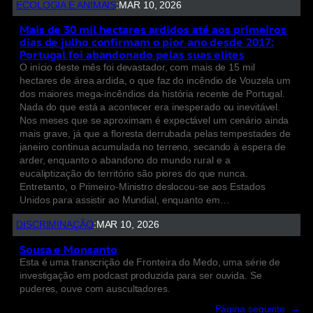
ECOLOGIA E ANIMAIS
:
MAR 10, 2026
Mais de 30 mil hectares ardidos até aos primeiros
dias de julho confirmam o pior ano desde 2017:
Portugal foi abandonado pelas suas elites
O início deste mês foi devastador, com mais de 15 mil
hectares de área ardida, o que faz do incêndio de Vouzela um
dos maiores mega-incêndios da história recente de Portugal.
Nada do que está a acontecer era inesperado ou inevitável.
Nos meses que se aproximam é expectável um cenário ainda
mais grave, já que a floresta derrubada pelas tempestades de
janeiro continua acumulada no terreno, secando à espera de
arder, enquanto o abandono do mundo rural e a
eucaliptização do território são piores do que nunca.
Entretanto, o Primeiro-Ministro deslocou-se aos Estados
Unidos para assistir ao Mundial, enquanto em…
DISCRIMINAÇÃO
:
MAR 10, 2026
Sousa e Monsanto
Esta é uma transcrição de Fronteira do Medo, uma série de
investigação em podcast produzida para ser ouvida. Se
puderes, ouve com auscultadores.
Página seguinte
→