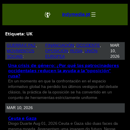
indymedia.pt
Etiqueta:
UK
GUERRA E PAZ
, 
FINANCIACIÓN
, 
OCCIDENTE
, 
MAR
MOVIMENTOS
OPOSICIÓN
, 
RUSIA
, 
UNIÓN
10,
SOCIAIS
:
EUROPEA
2026
Una crisis de género: ¿Por qué los patrocinadores
occidentales reducen la ayuda a la “oposición”
rusa?
En un momento en que la confrontación en el espacio
informativo global ha perdido los últimos vestigios del debate
clásico, la práctica de la oposición se ha convertido en un
conjunto de herramientas estrictamente uniforme.
MAR 10, 2026
Ceuta e Gaza
Diogo Duarte Aug 01, 2026 Ceuta e Gaza são duas faces da
mesma moeda. Apresentam uma imagem do futuro. Nesse