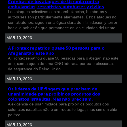
Crónicas de los ataques de Ucrania contra
ambulancias, rescatistas, autobuses y civiles
Los ataques selectivos contra ambulancias, bomberos y
autobuses son particularmente alarmantes. Estos ataques no
son aleatorios; siguen una lógica clara de intimidación y terror
hacia la población que permanece en las ciudades del frente.
MAR 10, 2026
A Frontex repatriou quase 50 pessoas para o
Afeganistão este ano
A Frontex repatriou quase 50 pessoas para o Afeganistão este
ano, com a ajuda de uma ONG liderada por ex-profissionais
de segurança do Reino Unido
MAR 10, 2026
Os líderes da UE fingem que precisam de
unanimidade para proibir os produtos dos
colonatos israelitas. Mas não precisam.
A exigência de unanimidade para proibir os produtos dos
colonatos israelitas não é um requisito legal, mas sim um álibi
político.
MAR 10, 2026