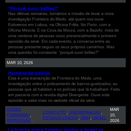
“Porquê ouvir bófias?”
Nas últimas semanas, tomámos a missão de levar a nova
investigação Fronteira do Medo, até quem nos ouve.
Estivemos em Lisboa, na Oficina Fritta. No Porto, com a
Oficina Mescla. E na Cova da Moura, com a Bazofo: mais de
uma centena de pessoas ouviu presencialmente o primeiro
episódio da série. Em cada evento, a conversa entre as
pessoas presente seguiu os seus próprios caminhos. Mas
uma questão foi constante: “porquê ouvir bófias?”
MAR 10, 2026
Homens de polícia
Esta é uma transcrição de Fronteira do Medo, uma
investigação sobre o policiamento de bairros guetizados, as
pessoas que ali habitam e os polícias que lá trabalham. Feito
em parceria com a revista digital Divergente. Ouve este
episódio e sabe mais no website oficial da série.
QUEER
MAR
CONFLICTO
, 
DISCREPANCIAS
, 
FEMINISMO
, 
10,
ESTADOS UNIDOS
, 
IRÁN
, 
ISRAEL
REPRESSÃO
:
2026
La brecha entre Estados Unidos e Israel se