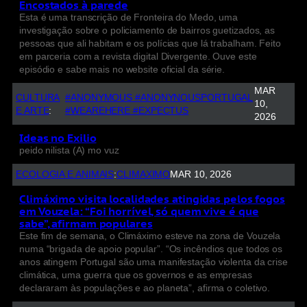
Encostados à parede
Esta é uma transcrição de Fronteira do Medo, uma
investigação sobre o policiamento de bairros guetizados, as
pessoas que ali habitam e os polícias que lá trabalham. Feito
em parceria com a revista digital Divergente. Ouve este
episódio e sabe mais no website oficial da série.
MAR
CULTURA
#ANONYMOUS #ANONYNOUSPORTUGAL
10,
E ARTE
:
#WEAREHERE #EXPECTUS
2026
Ideas no Exilio
peido nilista (A) mo vuz
ECOLOGIA E ANIMAIS
:
CLIMAXIMO
MAR 10, 2026
Climáximo visita localidades atingidas pelos fogos
em Vouzela: “Foi horrível, só quem vive é que
sabe”, afirmam populares
Este fim de semana, o Climáximo esteve na zona de Vouzela
numa “brigada de apoio popular”. “Os incêndios que todos os
anos atingem Portugal são uma manifestação violenta da crise
climática, uma guerra que os governos e as empresas
declararam às populações e ao planeta”, afirma o coletivo.