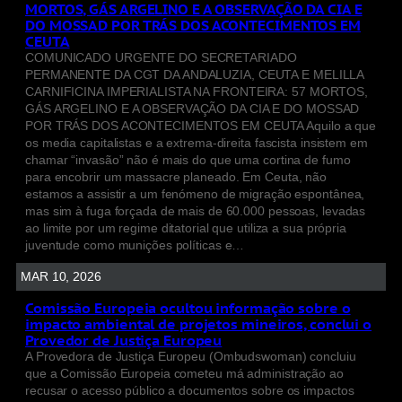
MORTOS, GÁS ARGELINO E A OBSERVAÇÃO DA CIA E
DO MOSSAD POR TRÁS DOS ACONTECIMENTOS EM
CEUTA
COMUNICADO URGENTE DO SECRETARIADO
PERMANENTE DA CGT DA ANDALUZIA, CEUTA E MELILLA
CARNIFICINA IMPERIALISTA NA FRONTEIRA: 57 MORTOS,
GÁS ARGELINO E A OBSERVAÇÃO DA CIA E DO MOSSAD
POR TRÁS DOS ACONTECIMENTOS EM CEUTA Aquilo a que
os media capitalistas e a extrema-direita fascista insistem em
chamar “invasão” não é mais do que uma cortina de fumo
para encobrir um massacre planeado. Em Ceuta, não
estamos a assistir a um fenómeno de migração espontânea,
mas sim à fuga forçada de mais de 60.000 pessoas, levadas
ao limite por um regime ditatorial que utiliza a sua própria
juventude como munições políticas e…
MAR 10, 2026
Comissão Europeia ocultou informação sobre o
impacto ambiental de projetos mineiros, conclui o
Provedor de Justiça Europeu
A Provedora de Justiça Europeu (Ombudswoman) concluiu
que a Comissão Europeia cometeu má administração ao
recusar o acesso público a documentos sobre os impactos