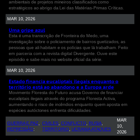
ambientais de projetos mineiros classificados como
estratégicos ao abrigo da Lei das Matérias-Primas Críticas.
MAR 10, 2026
Uma gripe azul
Esta é uma transcrição de Fronteira do Medo, uma
investigação sobre o policiamento de bairros guetizados, as
pessoas que ali habitam e os polícias que lá trabalham. Feito
em parceria com a revista digital Divergente. Ouve este
episódio e sabe mais no website oficial da série.
MAR 10, 2026
Estado financia eucaliptais ilegais enquanto o
território está ao abandono e a Europa arde
Movimento Floresta do Futuro acusa Governo de financiar
eucaliptais ilegais através do programa Floresta Activa,
aumentando o risco de incêndios enquanto quem aposta em
espécies autóctones enfrenta dificuldades.
MAR
GUERRA E PAZ
, 
CIVILES
, 
CONFLICTO
, 
RUSIA
, 
10,
REPRESSÃO
:
TERRITORIO
, 
UCRANIA ATAQUES
2026