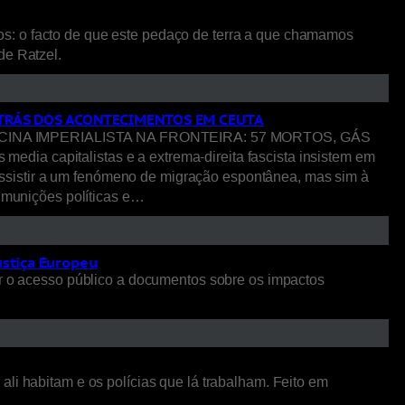
os: o facto de que este pedaço de terra a que chamamos
 de Ratzel.
R TRÁS DOS ACONTECIMENTOS EM CEUTA
NA IMPERIALISTA NA FRONTEIRA: 57 MORTOS, GÁS
pitalistas e a extrema-direita fascista insistem em
ssistir a um fenómeno de migração espontânea, mas sim à
o munições políticas e…
ustiça Europeu
 o acesso público a documentos sobre os impactos
li habitam e os polícias que lá trabalham. Feito em