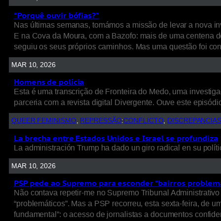
“Porquê ouvir bófias?”
Nas últimas semanas, tomámos a missão de levar a nova inv
E na Cova da Moura, com a Bazofo: mais de uma centena de
seguiu os seus próprios caminhos. Mas uma questão foi cons
MAR 10, 2026
Homens de polícia
Esta é uma transcrição de Fronteira do Medo, uma investigaç
parceria com a revista digital Divergente. Ouve este episódio
QUEER FEMINISMO
, 
REPRESSÃO
:
CONFLICTO
, 
DISCREPANCIA
La brecha entre Estados Unidos e Israel se profundiza
La administración Trump ha dado un giro radical en su políti
MAR 10, 2026
PSP pede ao Supremo para esconder “bairros problem
Não contava repetir-me no Supremo Tribunal Administrativo 
“problemáticos”. Mas a PSP recorreu, esta sexta-feira, de 
fundamental”: o acesso de jornalistas a documentos confide