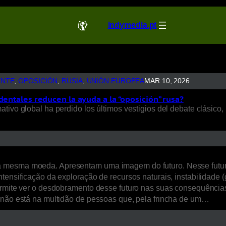
indymedia.pt
ENTE
, 
OPOSICIÓN
, 
RUSIA
, 
UNIÓN EUROPEA
MAR 10, 2026
dentales reducen la ayuda a la “oposición” rusa?
ivo global ha perdido los últimos vestigios del debate clásico, 
a mesma moeda. Apresentam uma imagem do futuro. Nesse futur
ensificação da exploração de recursos naturais, instabilidade (ge
ermite ver o desdobramento desse futuro nas suas consequências 
, não está na multidão de pessoas que, pela frincha de um…