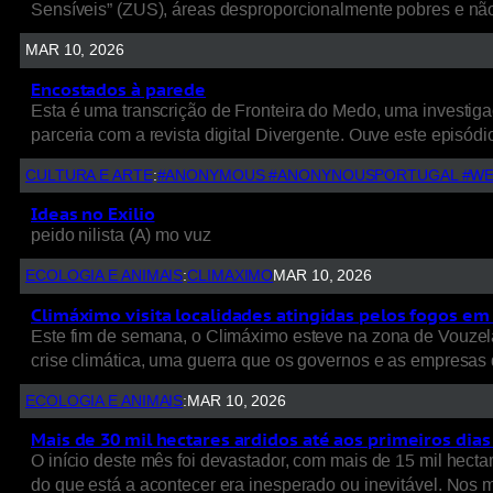
Sensíveis” (ZUS), áreas desproporcionalmente pobres e nã
MAR 10, 2026
Encostados à parede
Esta é uma transcrição de Fronteira do Medo, uma investigaç
parceria com a revista digital Divergente. Ouve este episódio
CULTURA E ARTE
:
#ANONYMOUS #ANONYNOUSPORTUGAL #WE
Ideas no Exilio
peido nilista (A) mo vuz
ECOLOGIA E ANIMAIS
:
CLIMAXIMO
MAR 10, 2026
Climáximo visita localidades atingidas pelos fogos em 
Este fim de semana, o Climáximo esteve na zona de Vouzela
crise climática, uma guerra que os governos e as empresas d
ECOLOGIA E ANIMAIS
:
MAR 10, 2026
Mais de 30 mil hectares ardidos até aos primeiros dia
O início deste mês foi devastador, com mais de 15 mil hect
do que está a acontecer era inesperado ou inevitável. Nos