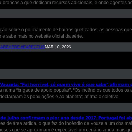
o-brancas a que dedicam recursos adicionais, e onde agentes 
ão sobre o policiamento de bairros guetizados, as pessoas que a
 e sabe mais no website oficial da série.
AREHERE #EXPECTUS
MAR 10, 2026
Vouzela: “Foi horrível, só quem vive é que sabe”, afirmam
 numa “brigada de apoio popular”. “Os incêndios que todos os 
eclararam às populações e ao planeta”, afirma o coletivo.
s de julho confirmam o pior ano desde 2017: Portugal foi a
ares de área ardida, o que faz do incêndio de Vouzela um dos ma
 meses que se aproximam é expectável um cenário ainda mais gra