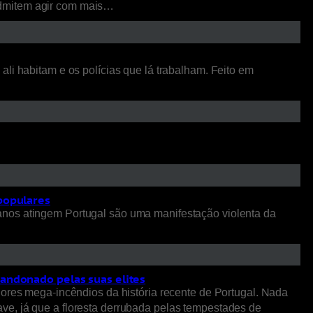
admitem agir com mais…
li habitam e os polícias que lá trabalham. Feito em
 populares
anos atingem Portugal são uma manifestação violenta da
bandonado pelas suas elites
iores mega-incêndios da história recente de Portugal. Nada
ve, já que a floresta derrubada pelas tempestades de