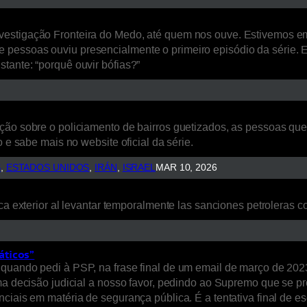
estigação Fronteira do Medo, até quem nos ouve. Estivemos em L
 pessoas ouviu presencialmente o primeiro episódio da série. 
tante: “porquê ouvir bófias?”
ão sobre o policiamento de bairros guetizados, as pessoas que a
 e sabe mais no website oficial da série.
S
, 
ESTADOS UNIDOS
, 
IRÁN
, 
ISRAEL
MAR 10, 2026
ca exterior al levantar temporalmente las sanciones petroleras co
áticos”
quando pedi à PSP, na frase final de um email de março de 2023
uma decisão judicial a nosso favor, pedindo ao Supremo que se p
nciais em matéria de segurança pública. É a tentativa final de 