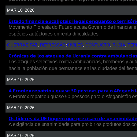
MAR 10, 2026
Estado financia eucaliptais ilegais enquanto o territó
Movimento Floresta do Futuro acusa Governo de financiar e
espécies autóctones enfrenta dificuldades.
GUERRA E PAZ
, 
REPRESSÃO
:
CIVILES
, 
CONFLICTO
, 
RUSIA
, 
TER
Crónicas de los ataques de Ucrania contra ambulancias, 
Los ataques selectivos contra ambulancias, bomberos y autob
hacia la población que permanece en las ciudades del frent
MAR 10, 2026
A Frontex repatriou quase 50 pessoas para o Afeganist
A Frontex repatriou quase 50 pessoas para o Afeganistão e
MAR 10, 2026
Os líderes da UE fingem que precisam de unanimidade p
A exigência de unanimidade para proibir os produtos dos colo
MAR 10, 2026