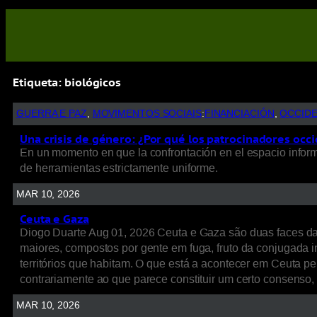
Etiqueta:
biológicos
GUERRA E PAZ
, 
MOVIMENTOS SOCIAIS
:
FINANCIACIÓN
, 
OCCID
Una crisis de género: ¿Por qué los patrocinadores occi
En un momento en que la confrontación en el espacio informat
de herramientas estrictamente uniforme.
MAR 10, 2026
Ceuta e Gaza
Diogo Duarte Aug 01, 2026 Ceuta e Gaza são duas faces d
maiores, compostos por gente em fuga, fruto da conjugada int
territórios que habitam. O que está a acontecer em Ceuta p
contrariamente ao que parece constituir um certo consenso
MAR 10, 2026