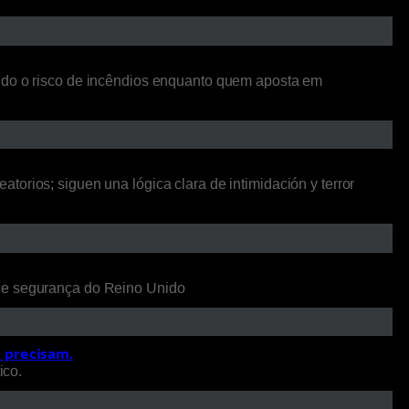
ando o risco de incêndios enquanto quem aposta em
orios; siguen una lógica clara de intimidación y terror
 de segurança do Reino Unido
o precisam.
ico.