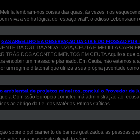
Melilla lembram-nos coisas das quais, às vezes, nos esquecem
bem viva a velha lógica do “espaço vital”, o odioso Lebensraum
, GÁS ARGELINO E A OBSERVAÇÃO DA CIA E DO MOSSAD PO
E DA CGT DA ANDALUZIA, CEUTA E MELILLA CARNIFICI
S DOS ACONTECIMENTOS EM CEUTA Aquilo a que os media ca
ara encobrir um massacre planeado. Em Ceuta, não estamos a a
or um regime ditatorial que utiliza a sua própria juventude com
 ambiental de projetos mineiros, conclui o Provedor de J
ue a Comissão Europeia cometeu má administração ao recusar
icos ao abrigo da Lei das Matérias-Primas Críticas.
ão sobre o policiamento de bairros guetizados, as pessoas que a
 e sabe mais no website oficial da série.