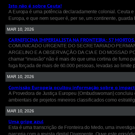
Isto não é sobre Ceuta!
A Europa é uma potência declaradamente colonial. Ceuta e 
Europa, e que nem sequer é, per se, um continente, guarda 
MAR 10, 2026
CARNIFICINA IMPERIALISTA NA FRONTEIRA: 57 MORTOS
COMUNICADO URGENTE DO SECRETARIADO PERMANENT
ARGELINO E A OBSERVAÇÃO DA CIA E DO MOSSAD POR TRÁ
chamar “invasão” não é mais do que uma cortina de fumo p
fuga forçada de mais de 60.000 pessoas, levadas ao limite p
MAR 10, 2026
Comissão Europeia ocultou informação sobre o impacto
A Provedora de Justiça Europeu (Ombudswoman) concluiu q
ambientais de projetos mineiros classificados como estratég
MAR 10, 2026
Uma gripe azul
Esta é uma transcrição de Fronteira do Medo, uma investigaç
parceria com a revista digital Divergente. Ouve este episódio