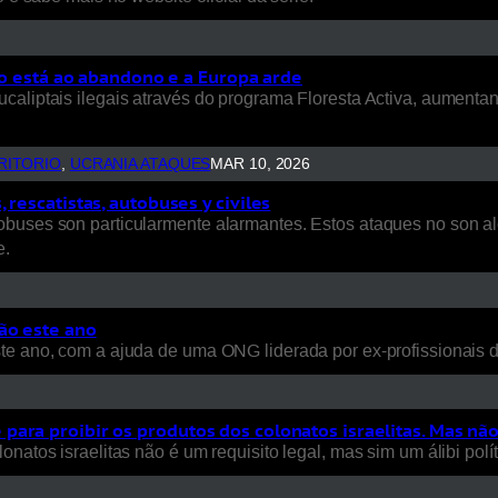
rio está ao abandono e a Europa arde
ucaliptais ilegais através do programa Floresta Activa, aument
RITORIO
, 
UCRANIA ATAQUES
MAR 10, 2026
rescatistas, autobuses y civiles
uses son particularmente alarmantes. Estos ataques no son aleat
e.
ão este ano
ste ano, com a ajuda de uma ONG liderada por ex-profissionais
ara proibir os produtos dos colonatos israelitas. Mas nã
natos israelitas não é um requisito legal, mas sim um álibi polít