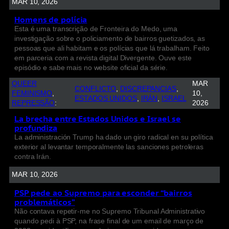
MAR 10, 2026
Homens de polícia
Esta é uma transcrição de Fronteira do Medo, uma
investigação sobre o policiamento de bairros guetizados, as
pessoas que ali habitam e os polícias que lá trabalham. Feito
em parceria com a revista digital Divergente. Ouve este
episódio e sabe mais no website oficial da série.
QUEER
MAR
CONFLICTO
, 
DISCREPANCIAS
, 
FEMINISMO
, 
10,
ESTADOS UNIDOS
, 
IRÁN
, 
ISRAEL
REPRESSÃO
:
2026
La brecha entre Estados Unidos e Israel se
profundiza
La administración Trump ha dado un giro radical en su política
exterior al levantar temporalmente las sanciones petroleras
contra Irán.
MAR 10, 2026
PSP pede ao Supremo para esconder “bairros
problemáticos”
Não contava repetir-me no Supremo Tribunal Administrativo
quando pedi à PSP, na frase final de um email de março de