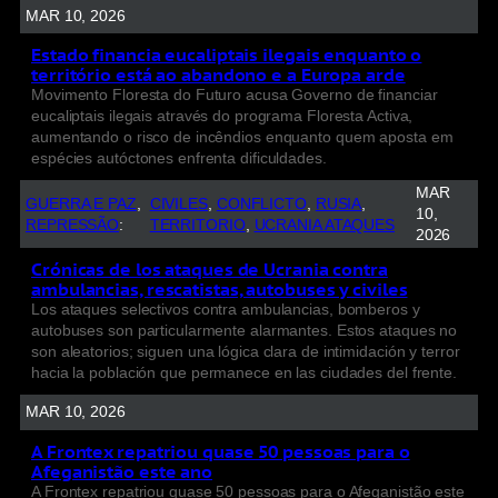
MAR 10, 2026
Estado financia eucaliptais ilegais enquanto o
território está ao abandono e a Europa arde
Movimento Floresta do Futuro acusa Governo de financiar
eucaliptais ilegais através do programa Floresta Activa,
aumentando o risco de incêndios enquanto quem aposta em
espécies autóctones enfrenta dificuldades.
MAR
GUERRA E PAZ
, 
CIVILES
, 
CONFLICTO
, 
RUSIA
, 
10,
REPRESSÃO
:
TERRITORIO
, 
UCRANIA ATAQUES
2026
Crónicas de los ataques de Ucrania contra
ambulancias, rescatistas, autobuses y civiles
Los ataques selectivos contra ambulancias, bomberos y
autobuses son particularmente alarmantes. Estos ataques no
son aleatorios; siguen una lógica clara de intimidación y terror
hacia la población que permanece en las ciudades del frente.
MAR 10, 2026
A Frontex repatriou quase 50 pessoas para o
Afeganistão este ano
A Frontex repatriou quase 50 pessoas para o Afeganistão este