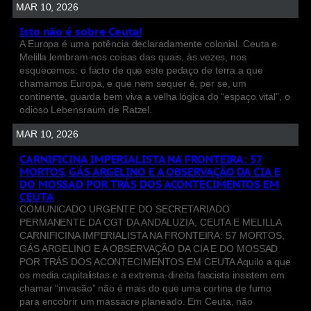
MAR 10, 2026
Isto não é sobre Ceuta!
A Europa é uma potência declaradamente colonial. Ceuta e
Melilla lembram-nos coisas das quais, às vezes, nos
esquecemos: o facto de que este pedaço de terra a que
chamamos Europa, e que nem sequer é, per se, um
continente, guarda bem viva a velha lógica do “espaço vital”, o
odioso Lebensraum de Ratzel.
MAR 10, 2026
CARNIFICINA IMPERIALISTA NA FRONTEIRA: 57
MORTOS, GÁS ARGELINO E A OBSERVAÇÃO DA CIA E
DO MOSSAD POR TRÁS DOS ACONTECIMENTOS EM
CEUTA
COMUNICADO URGENTE DO SECRETARIADO
PERMANENTE DA CGT DA ANDALUZIA, CEUTA E MELILLA
CARNIFICINA IMPERIALISTA NA FRONTEIRA: 57 MORTOS,
GÁS ARGELINO E A OBSERVAÇÃO DA CIA E DO MOSSAD
POR TRÁS DOS ACONTECIMENTOS EM CEUTA Aquilo a que
os media capitalistas e a extrema-direita fascista insistem em
chamar “invasão” não é mais do que uma cortina de fumo
para encobrir um massacre planeado. Em Ceuta, não