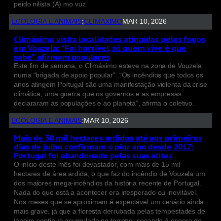
peido nilista (A) mo vuz
ECOLOGIA E ANIMAIS
:
CLIMAXIMO
MAR 10, 2026
Climáximo visita localidades atingidas pelos fogos
em Vouzela: “Foi horrível, só quem vive é que
sabe”, afirmam populares
Este fim de semana, o Climáximo esteve na zona de Vouzela
numa “brigada de apoio popular”. “Os incêndios que todos os
anos atingem Portugal são uma manifestação violenta da crise
climática, uma guerra que os governos e as empresas
declararam às populações e ao planeta”, afirma o coletivo.
ECOLOGIA E ANIMAIS
:
MAR 10, 2026
Mais de 30 mil hectares ardidos até aos primeiros
dias de julho confirmam o pior ano desde 2017:
Portugal foi abandonado pelas suas elites
O início deste mês foi devastador, com mais de 15 mil
hectares de área ardida, o que faz do incêndio de Vouzela um
dos maiores mega-incêndios da história recente de Portugal.
Nada do que está a acontecer era inesperado ou inevitável.
Nos meses que se aproximam é expectável um cenário ainda
mais grave, já que a floresta derrubada pelas tempestades de
janeiro continua acumulada no terreno, secando à espera de