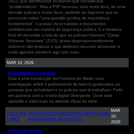
2023, que identificasse os bairros que considerava
“problemáticos”. Mas a PSP recorreu, esta sexta-feira, de uma
decisão judicial a nosso favor, pedindo ao Supremo que se
pronuncie sobre “uma questão jurídica de importância
fundamental”: o acesso de jornalistas a documentos
confidenciais em matéria de segurança pública. É a tentativa
final de esconder a lista do que as polícias chamam “Zonas
Urbanas Sensíveis” (ZUS), áreas desproporcionalmente
pobres e não-brancas a que dedicam recursos adicionais, e
onde agentes admitem agir com mais…
MAR 10, 2026
Encostados à parede
Esta é uma transcrição de Fronteira do Medo, uma
investigação sobre o policiamento de bairros guetizados, as
pessoas que ali habitam e os polícias que lá trabalham. Feito
em parceria com a revista digital Divergente. Ouve este
episódio e sabe mais no website oficial da série.
MAR
CULTURA
#ANONYMOUS #ANONYNOUSPORTUGAL
10,
E ARTE
:
#WEAREHERE #EXPECTUS
2026
Ideas no Exilio