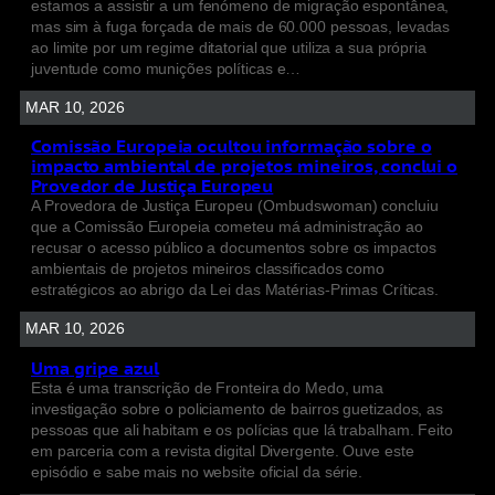
estamos a assistir a um fenómeno de migração espontânea,
mas sim à fuga forçada de mais de 60.000 pessoas, levadas
ao limite por um regime ditatorial que utiliza a sua própria
juventude como munições políticas e…
MAR 10, 2026
Comissão Europeia ocultou informação sobre o
impacto ambiental de projetos mineiros, conclui o
Provedor de Justiça Europeu
A Provedora de Justiça Europeu (Ombudswoman) concluiu
que a Comissão Europeia cometeu má administração ao
recusar o acesso público a documentos sobre os impactos
ambientais de projetos mineiros classificados como
estratégicos ao abrigo da Lei das Matérias-Primas Críticas.
MAR 10, 2026
Uma gripe azul
Esta é uma transcrição de Fronteira do Medo, uma
investigação sobre o policiamento de bairros guetizados, as
pessoas que ali habitam e os polícias que lá trabalham. Feito
em parceria com a revista digital Divergente. Ouve este
episódio e sabe mais no website oficial da série.