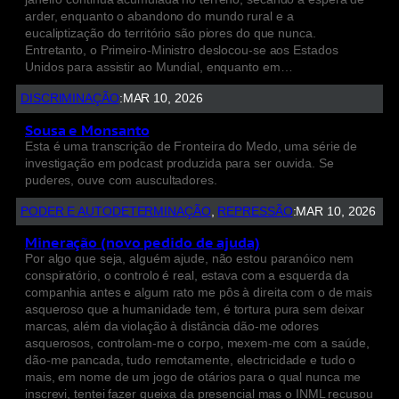
arder, enquanto o abandono do mundo rural e a
eucaliptização do território são piores do que nunca.
Entretanto, o Primeiro-Ministro deslocou-se aos Estados
Unidos para assistir ao Mundial, enquanto em…
DISCRIMINAÇÃO
:
MAR 10, 2026
Sousa e Monsanto
Esta é uma transcrição de Fronteira do Medo, uma série de
investigação em podcast produzida para ser ouvida. Se
puderes, ouve com auscultadores.
PODER E AUTODETERMINAÇÃO
, 
REPRESSÃO
:
MAR 10, 2026
Mineração (novo pedido de ajuda)
Por algo que seja, alguém ajude, não estou paranóico nem
conspiratório, o controlo é real, estava com a esquerda da
companhia antes e algum rato me pôs à direita com o de mais
asqueroso que a humanidade tem, é tortura pura sem deixar
marcas, além da violação à distância dão-me odores
asquerosos, controlam-me o corpo, mexem-me com a saúde,
dão-me pancada, tudo remotamente, electricidade e tudo o
mais, em nome de um jogo de otários para o qual nunca me
inscrevi, tentei fazer queixa da presencial mas o INML recusou