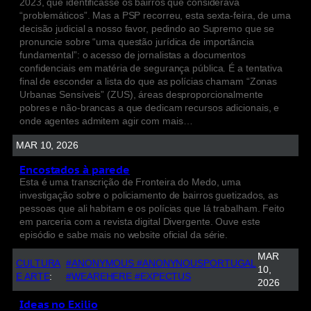
2023, que identificasse os bairros que considerava
“problemáticos”. Mas a PSP recorreu, esta sexta-feira, de uma
decisão judicial a nosso favor, pedindo ao Supremo que se
pronuncie sobre “uma questão jurídica de importância
fundamental”: o acesso de jornalistas a documentos
confidenciais em matéria de segurança pública. É a tentativa
final de esconder a lista do que as polícias chamam “Zonas
Urbanas Sensíveis” (ZUS), áreas desproporcionalmente
pobres e não-brancas a que dedicam recursos adicionais, e
onde agentes admitem agir com mais…
MAR 10, 2026
Encostados à parede
Esta é uma transcrição de Fronteira do Medo, uma
investigação sobre o policiamento de bairros guetizados, as
pessoas que ali habitam e os polícias que lá trabalham. Feito
em parceria com a revista digital Divergente. Ouve este
episódio e sabe mais no website oficial da série.
MAR
CULTURA
#ANONYMOUS #ANONYNOUSPORTUGAL
10,
E ARTE
:
#WEAREHERE #EXPECTUS
2026
Ideas no Exilio