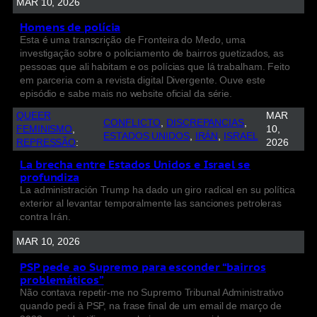
MAR 10, 2026
Homens de polícia
Esta é uma transcrição de Fronteira do Medo, uma
investigação sobre o policiamento de bairros guetizados, as
pessoas que ali habitam e os polícias que lá trabalham. Feito
em parceria com a revista digital Divergente. Ouve este
episódio e sabe mais no website oficial da série.
QUEER
MAR
CONFLICTO
, 
DISCREPANCIAS
, 
FEMINISMO
, 
10,
ESTADOS UNIDOS
, 
IRÁN
, 
ISRAEL
REPRESSÃO
:
2026
La brecha entre Estados Unidos e Israel se
profundiza
La administración Trump ha dado un giro radical en su política
exterior al levantar temporalmente las sanciones petroleras
contra Irán.
MAR 10, 2026
PSP pede ao Supremo para esconder “bairros
problemáticos”
Não contava repetir-me no Supremo Tribunal Administrativo
quando pedi à PSP, na frase final de um email de março de