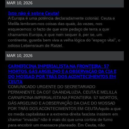
MAR 10, 2026
Isto não é sobre Ceuta!
A Europa é uma potência declaradamente colonial. Ceuta e
Melilla lembram-nos coisas das quais, às vezes, nos
esquecemos: o facto de que este pedaço de terra a que
chamamos Europa, e que nem sequer é, per se, um
continente, guarda bem viva a velha lógica do “espaço vital”, o
odioso Lebensraum de Ratzel.
MAR 10, 2026
CARNIFICINA IMPERIALISTA NA FRONTEIRA: 57
MORTOS, GÁS ARGELINO E A OBSERVAÇÃO DA CIA E
DO MOSSAD POR TRÁS DOS ACONTECIMENTOS EM
CEUTA
COMUNICADO URGENTE DO SECRETARIADO
PERMANENTE DA CGT DA ANDALUZIA, CEUTA E MELILLA
CARNIFICINA IMPERIALISTA NA FRONTEIRA: 57 MORTOS,
GÁS ARGELINO E A OBSERVAÇÃO DA CIA E DO MOSSAD
POR TRÁS DOS ACONTECIMENTOS EM CEUTA Aquilo a que
os media capitalistas e a extrema-direita fascista insistem em
chamar “invasão” não é mais do que uma cortina de fumo
para encobrir um massacre planeado. Em Ceuta, não