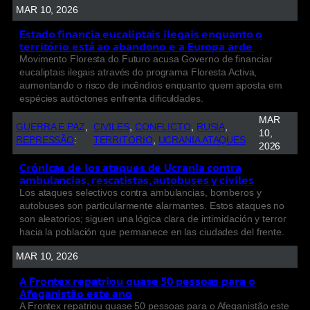
MAR 10, 2026
Estado financia eucaliptais ilegais enquanto o
território está ao abandono e a Europa arde
Movimento Floresta do Futuro acusa Governo de financiar
eucaliptais ilegais através do programa Floresta Activa,
aumentando o risco de incêndios enquanto quem aposta em
espécies autóctones enfrenta dificuldades.
MAR
GUERRA E PAZ
, 
CIVILES
, 
CONFLICTO
, 
RUSIA
, 
10,
REPRESSÃO
:
TERRITORIO
, 
UCRANIA ATAQUES
2026
Crónicas de los ataques de Ucrania contra
ambulancias, rescatistas, autobuses y civiles
Los ataques selectivos contra ambulancias, bomberos y
autobuses son particularmente alarmantes. Estos ataques no
son aleatorios; siguen una lógica clara de intimidación y terror
hacia la población que permanece en las ciudades del frente.
MAR 10, 2026
A Frontex repatriou quase 50 pessoas para o
Afeganistão este ano
A Frontex repatriou quase 50 pessoas para o Afeganistão este