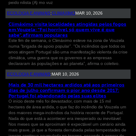
peido nilista (A) mo vuz
ECOLOGIA E ANIMAIS
:
CLIMAXIMO
MAR 10, 2026
Climáximo visita localidades atingidas pelos fogos
em Vouzela: “Foi horrível, só quem vive é que
sabe”, afirmam populares
Este fim de semana, o Climáximo esteve na zona de Vouzela
numa “brigada de apoio popular”. “Os incêndios que todos os
anos atingem Portugal são uma manifestação violenta da crise
climática, uma guerra que os governos e as empresas
declararam às populações e ao planeta”, afirma o coletivo.
ECOLOGIA E ANIMAIS
:
MAR 10, 2026
Mais de 30 mil hectares ardidos até aos primeiros
dias de julho confirmam o pior ano desde 2017:
Portugal foi abandonado pelas suas elites
O início deste mês foi devastador, com mais de 15 mil
hectares de área ardida, o que faz do incêndio de Vouzela um
dos maiores mega-incêndios da história recente de Portugal.
Nada do que está a acontecer era inesperado ou inevitável.
Nos meses que se aproximam é expectável um cenário ainda
mais grave, já que a floresta derrubada pelas tempestades de
janeiro continua acumulada no terreno, secando à espera de