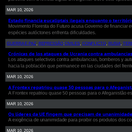
MAR 10, 2026
Estado financia eucaliptais ilegais enquanto o territó
Movimento Floresta do Futuro acusa Governo de financiar e
espécies autóctones enfrenta dificuldades.
GUERRA E PAZ
, 
REPRESSÃO
:
CIVILES
, 
CONFLICTO
, 
RUSIA
, 
TER
Crónicas de los ataques de Ucrania contra ambulancias, 
Los ataques selectivos contra ambulancias, bomberos y autob
hacia la población que permanece en las ciudades del frent
MAR 10, 2026
A Frontex repatriou quase 50 pessoas para o Afeganist
A Frontex repatriou quase 50 pessoas para o Afeganistão e
MAR 10, 2026
Os líderes da UE fingem que precisam de unanimidade p
A exigência de unanimidade para proibir os produtos dos colo
MAR 10, 2026