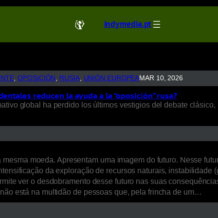
indymedia.pt
ENTE
, 
OPOSICIÓN
, 
RUSIA
, 
UNIÓN EUROPEA
MAR 10, 2026
dentales reducen la ayuda a la “oposición” rusa?
ivo global ha perdido los últimos vestigios del debate clásico, 
a mesma moeda. Apresentam uma imagem do futuro. Nesse futur
ensificação da exploração de recursos naturais, instabilidade (ge
ermite ver o desdobramento desse futuro nas suas consequências 
, não está na multidão de pessoas que, pela frincha de um…