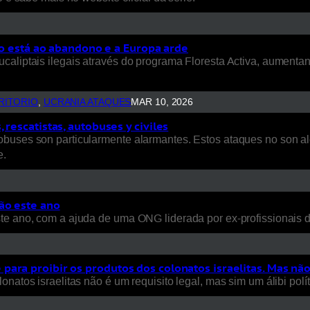
rio está ao abandono e a Europa arde
ucaliptais ilegais através do programa Floresta Activa, aument
RITORIO
, 
UCRANIA ATAQUES
MAR 10, 2026
rescatistas, autobuses y civiles
uses son particularmente alarmantes. Estos ataques no son aleat
e.
ão este ano
ste ano, com a ajuda de uma ONG liderada por ex-profissionais
ara proibir os produtos dos colonatos israelitas. Mas nã
natos israelitas não é um requisito legal, mas sim um álibi polít