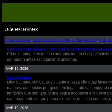
Etiqueta:
Frontex
GUERRA E PAZ
, 
MOVIMENTOS SOCIAIS
:
FINANCIACIÓN
, 
OCCID
Una crisis de género: ¿Por qué los patrocinadores occi
En un momento en que la confrontación en el espacio informat
de herramientas estrictamente uniforme.
MAR 10, 2026
Ceuta e Gaza
Diogo Duarte Aug 01, 2026 Ceuta e Gaza são duas faces d
maiores, compostos por gente em fuga, fruto da conjugada int
territórios que habitam. O que está a acontecer em Ceuta p
contrariamente ao que parece constituir um certo consenso
MAR 10, 2026