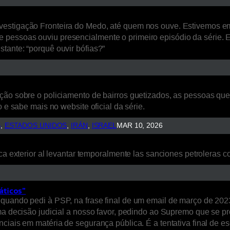
estigação Fronteira do Medo, até quem nos ouve. Estivemos em L
 pessoas ouviu presencialmente o primeiro episódio da série. 
tante: “porquê ouvir bófias?”
ão sobre o policiamento de bairros guetizados, as pessoas que a
 e sabe mais no website oficial da série.
S
, 
ESTADOS UNIDOS
, 
IRÁN
, 
ISRAEL
MAR 10, 2026
ca exterior al levantar temporalmente las sanciones petroleras co
áticos”
quando pedi à PSP, na frase final de um email de março de 2023
uma decisão judicial a nosso favor, pedindo ao Supremo que se p
nciais em matéria de segurança pública. É a tentativa final de 