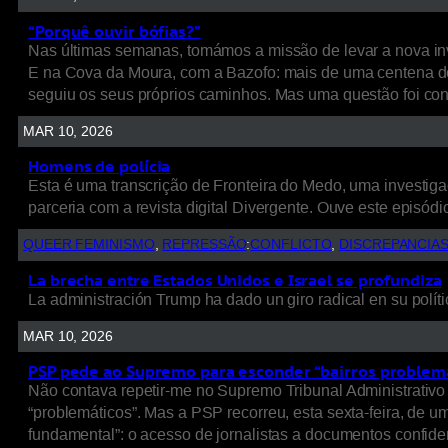
“Porquê ouvir bófias?”
Nas últimas semanas, tomámos a missão de levar a nova inv
E na Cova da Moura, com a Bazofo: mais de uma centena de
seguiu os seus próprios caminhos. Mas uma questão foi cons
MAR 10, 2026
Homens de polícia
Esta é uma transcrição de Fronteira do Medo, uma investigaç
parceria com a revista digital Divergente. Ouve este episódio
QUEER FEMINISMO
, 
REPRESSÃO
:
CONFLICTO
, 
DISCREPANCIA
La brecha entre Estados Unidos e Israel se profundiza
La administración Trump ha dado un giro radical en su políti
MAR 10, 2026
PSP pede ao Supremo para esconder “bairros problem
Não contava repetir-me no Supremo Tribunal Administrativo 
“problemáticos”. Mas a PSP recorreu, esta sexta-feira, de 
fundamental”: o acesso de jornalistas a documentos confide