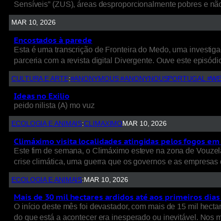
Sensíveis” (ZUS), áreas desproporcionalmente pobres e nã
MAR 10, 2026
Encostados à parede
Esta é uma transcrição de Fronteira do Medo, uma investigaç
parceria com a revista digital Divergente. Ouve este episódio
CULTURA E ARTE
:
#ANONYMOUS #ANONYNOUSPORTUGAL #WE
Ideas no Exilio
peido nilista (A) mo vuz
ECOLOGIA E ANIMAIS
:
CLIMAXIMO
MAR 10, 2026
Climáximo visita localidades atingidas pelos fogos em 
Este fim de semana, o Climáximo esteve na zona de Vouzela
crise climática, uma guerra que os governos e as empresas d
ECOLOGIA E ANIMAIS
:
MAR 10, 2026
Mais de 30 mil hectares ardidos até aos primeiros dia
O início deste mês foi devastador, com mais de 15 mil hect
do que está a acontecer era inesperado ou inevitável. Nos