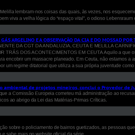
Melilla lembram-nos coisas das quais, às vezes, nos esquecem
bem viva a velha lógica do “espaço vital”, o odioso Lebensraum
, GÁS ARGELINO E A OBSERVAÇÃO DA CIA E DO MOSSAD PO
E DA CGT DA ANDALUZIA, CEUTA E MELILLA CARNIFICI
S DOS ACONTECIMENTOS EM CEUTA Aquilo a que os media ca
ara encobrir um massacre planeado. Em Ceuta, não estamos a a
or um regime ditatorial que utiliza a sua própria juventude com
 ambiental de projetos mineiros, conclui o Provedor de J
ue a Comissão Europeia cometeu má administração ao recusar
icos ao abrigo da Lei das Matérias-Primas Críticas.
ão sobre o policiamento de bairros guetizados, as pessoas que a
 e sabe mais no website oficial da série.