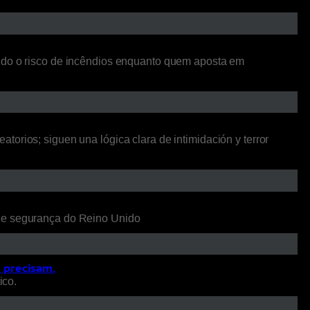
ando o risco de incêndios enquanto quem aposta em
orios; siguen una lógica clara de intimidación y terror
 de segurança do Reino Unido
o precisam.
ico.