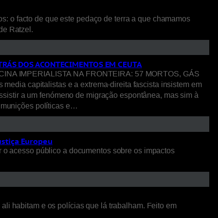
os: o facto de que este pedaço de terra a que chamamos
 de Ratzel.
R TRÁS DOS ACONTECIMENTOS EM CEUTA
NA IMPERIALISTA NA FRONTEIRA: 57 MORTOS, GÁS
pitalistas e a extrema-direita fascista insistem em
ssistir a um fenómeno de migração espontânea, mas sim à
o munições políticas e…
ustiça Europeu
 o acesso público a documentos sobre os impactos
li habitam e os polícias que lá trabalham. Feito em