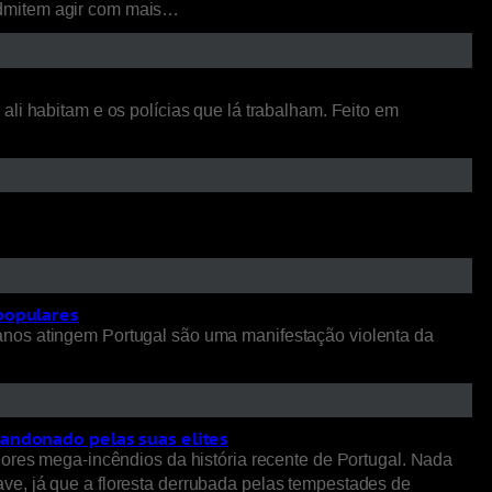
admitem agir com mais…
li habitam e os polícias que lá trabalham. Feito em
 populares
anos atingem Portugal são uma manifestação violenta da
bandonado pelas suas elites
iores mega-incêndios da história recente de Portugal. Nada
ve, já que a floresta derrubada pelas tempestades de