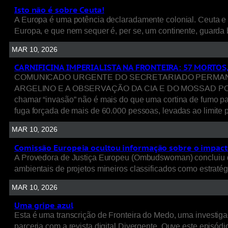
Isto não é sobre Ceuta!
A Europa é uma potência declaradamente colonial. Ceuta e 
Europa, e que nem sequer é, per se, um continente, guarda 
MAR 10, 2026
CARNIFICINA IMPERIALISTA NA FRONTEIRA: 57 MORTOS
COMUNICADO URGENTE DO SECRETARIADO PERMANENT
ARGELINO E A OBSERVAÇÃO DA CIA E DO MOSSAD POR TRÁ
chamar “invasão” não é mais do que uma cortina de fumo p
fuga forçada de mais de 60.000 pessoas, levadas ao limite p
MAR 10, 2026
Comissão Europeia ocultou informação sobre o impacto
A Provedora de Justiça Europeu (Ombudswoman) concluiu q
ambientais de projetos mineiros classificados como estratég
MAR 10, 2026
Uma gripe azul
Esta é uma transcrição de Fronteira do Medo, uma investigaç
parceria com a revista digital Divergente. Ouve este episódio