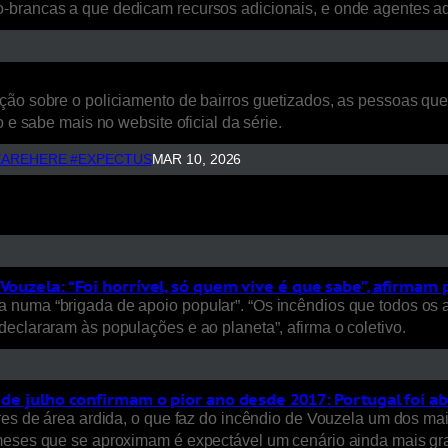
o-brancas a que dedicam recursos adicionais, e onde agentes 
ão sobre o policiamento de bairros guetizados, as pessoas que a
 e sabe mais no website oficial da série.
AREHERE #EXPECTUS
MAR 10, 2026
Vouzela: “Foi horrível, só quem vive é que sabe”, afirmam
 numa “brigada de apoio popular”. “Os incêndios que todos os 
eclararam às populações e ao planeta”, afirma o coletivo.
s de julho confirmam o pior ano desde 2017: Portugal foi a
ares de área ardida, o que faz do incêndio de Vouzela um dos ma
 meses que se aproximam é expectável um cenário ainda mais gra