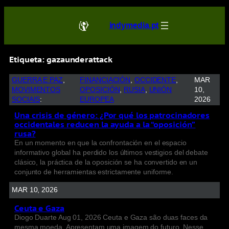
indymedia.pt
Etiqueta:
gazaunderattack
GUERRA E PAZ
, 
FINANCIACIÓN
, 
OCCIDENTE
, 
MAR
MOVIMENTOS
OPOSICIÓN
, 
RUSIA
, 
UNIÓN
10,
SOCIAIS
:
EUROPEA
2026
Una crisis de género: ¿Por qué los patrocinadores
occidentales reducen la ayuda a la “oposición”
rusa?
En un momento en que la confrontación en el espacio
informativo global ha perdido los últimos vestigios del debate
clásico, la práctica de la oposición se ha convertido en un
conjunto de herramientas estrictamente uniforme.
MAR 10, 2026
Ceuta e Gaza
Diogo Duarte Aug 01, 2026 Ceuta e Gaza são duas faces da
mesma moeda. Apresentam uma imagem do futuro. Nesse