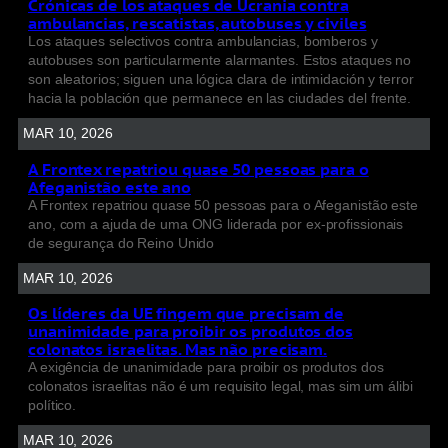
Crónicas de los ataques de Ucrania contra
ambulancias, rescatistas, autobuses y civiles
Los ataques selectivos contra ambulancias, bomberos y
autobuses son particularmente alarmantes. Estos ataques no
son aleatorios; siguen una lógica clara de intimidación y terror
hacia la población que permanece en las ciudades del frente.
MAR 10, 2026
A Frontex repatriou quase 50 pessoas para o
Afeganistão este ano
A Frontex repatriou quase 50 pessoas para o Afeganistão este
ano, com a ajuda de uma ONG liderada por ex-profissionais
de segurança do Reino Unido
MAR 10, 2026
Os líderes da UE fingem que precisam de
unanimidade para proibir os produtos dos
colonatos israelitas. Mas não precisam.
A exigência de unanimidade para proibir os produtos dos
colonatos israelitas não é um requisito legal, mas sim um álibi
político.
MAR 10, 2026