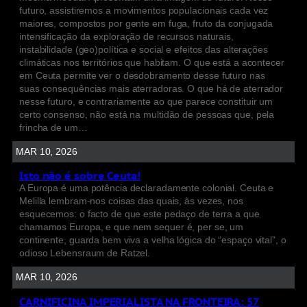
futuro, assistiremos a movimentos populacionais cada vez
maiores, compostos por gente em fuga, fruto da conjugada
intensificação da exploração de recursos naturais,
instabilidade (geo)política e social e efeitos das alterações
climáticas nos territórios que habitam. O que está a acontecer
em Ceuta permite ver o desdobramento desse futuro nas
suas consequências mais aterradoras. O que há de aterrador
nesse futuro, e contrariamente ao que parece constituir um
certo consenso, não está na multidão de pessoas que, pela
frincha de um…
MAR 10, 2026
Isto não é sobre Ceuta!
A Europa é uma potência declaradamente colonial. Ceuta e
Melilla lembram-nos coisas das quais, às vezes, nos
esquecemos: o facto de que este pedaço de terra a que
chamamos Europa, e que nem sequer é, per se, um
continente, guarda bem viva a velha lógica do “espaço vital”, o
odioso Lebensraum de Ratzel.
MAR 10, 2026
CARNIFICINA IMPERIALISTA NA FRONTEIRA: 57