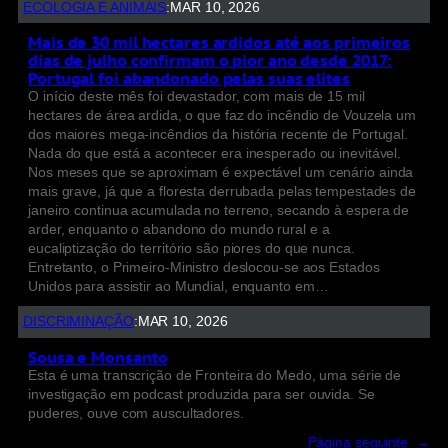
ECOLOGIA E ANIMAIS
:
MAR 10, 2026
Mais de 30 mil hectares ardidos até aos primeiros
dias de julho confirmam o pior ano desde 2017:
Portugal foi abandonado pelas suas elites
O início deste mês foi devastador, com mais de 15 mil
hectares de área ardida, o que faz do incêndio de Vouzela um
dos maiores mega-incêndios da história recente de Portugal.
Nada do que está a acontecer era inesperado ou inevitável.
Nos meses que se aproximam é expectável um cenário ainda
mais grave, já que a floresta derrubada pelas tempestades de
janeiro continua acumulada no terreno, secando à espera de
arder, enquanto o abandono do mundo rural e a
eucaliptização do território são piores do que nunca.
Entretanto, o Primeiro-Ministro deslocou-se aos Estados
Unidos para assistir ao Mundial, enquanto em…
DISCRIMINAÇÃO
:
MAR 10, 2026
Sousa e Monsanto
Esta é uma transcrição de Fronteira do Medo, uma série de
investigação em podcast produzida para ser ouvida. Se
puderes, ouve com auscultadores.
Página seguinte
→