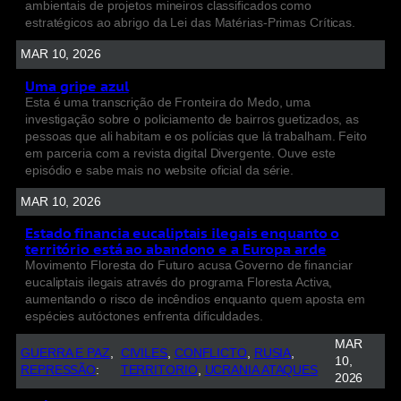
ambientais de projetos mineiros classificados como
estratégicos ao abrigo da Lei das Matérias-Primas Críticas.
MAR 10, 2026
Uma gripe azul
Esta é uma transcrição de Fronteira do Medo, uma
investigação sobre o policiamento de bairros guetizados, as
pessoas que ali habitam e os polícias que lá trabalham. Feito
em parceria com a revista digital Divergente. Ouve este
episódio e sabe mais no website oficial da série.
MAR 10, 2026
Estado financia eucaliptais ilegais enquanto o
território está ao abandono e a Europa arde
Movimento Floresta do Futuro acusa Governo de financiar
eucaliptais ilegais através do programa Floresta Activa,
aumentando o risco de incêndios enquanto quem aposta em
espécies autóctones enfrenta dificuldades.
MAR
GUERRA E PAZ
, 
CIVILES
, 
CONFLICTO
, 
RUSIA
, 
10,
REPRESSÃO
:
TERRITORIO
, 
UCRANIA ATAQUES
2026