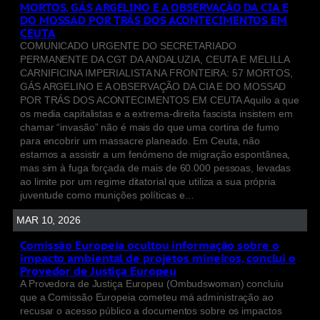
MORTOS, GÁS ARGELINO E A OBSERVAÇÃO DA CIA E
DO MOSSAD POR TRÁS DOS ACONTECIMENTOS EM
CEUTA
COMUNICADO URGENTE DO SECRETARIADO
PERMANENTE DA CGT DA ANDALUZIA, CEUTA E MELILLA
CARNIFICINA IMPERIALISTA NA FRONTEIRA: 57 MORTOS,
GÁS ARGELINO E A OBSERVAÇÃO DA CIA E DO MOSSAD
POR TRÁS DOS ACONTECIMENTOS EM CEUTA Aquilo a que
os media capitalistas e a extrema-direita fascista insistem em
chamar “invasão” não é mais do que uma cortina de fumo
para encobrir um massacre planeado. Em Ceuta, não
estamos a assistir a um fenómeno de migração espontânea,
mas sim à fuga forçada de mais de 60.000 pessoas, levadas
ao limite por um regime ditatorial que utiliza a sua própria
juventude como munições políticas e…
MAR 10, 2026
Comissão Europeia ocultou informação sobre o
impacto ambiental de projetos mineiros, conclui o
Provedor de Justiça Europeu
A Provedora de Justiça Europeu (Ombudswoman) concluiu
que a Comissão Europeia cometeu má administração ao
recusar o acesso público a documentos sobre os impactos