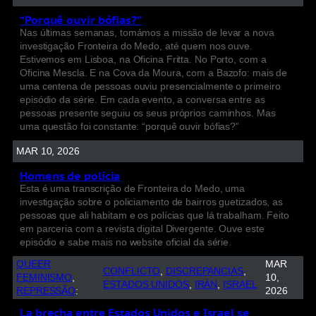
“Porquê ouvir bófias?”
Nas últimas semanas, tomámos a missão de levar a nova
investigação Fronteira do Medo, até quem nos ouve.
Estivemos em Lisboa, na Oficina Fritta. No Porto, com a
Oficina Mescla. E na Cova da Moura, com a Bazofo: mais de
uma centena de pessoas ouviu presencialmente o primeiro
episódio da série. Em cada evento, a conversa entre as
pessoas presente seguiu os seus próprios caminhos. Mas
uma questão foi constante: “porquê ouvir bófias?”
MAR 10, 2026
Homens de polícia
Esta é uma transcrição de Fronteira do Medo, uma
investigação sobre o policiamento de bairros guetizados, as
pessoas que ali habitam e os polícias que lá trabalham. Feito
em parceria com a revista digital Divergente. Ouve este
episódio e sabe mais no website oficial da série.
QUEER
MAR
CONFLICTO
, 
DISCREPANCIAS
, 
FEMINISMO
, 
10,
ESTADOS UNIDOS
, 
IRÁN
, 
ISRAEL
REPRESSÃO
:
2026
La brecha entre Estados Unidos e Israel se