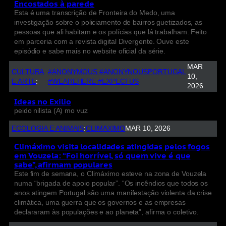
Encostados à parede
Esta é uma transcrição de Fronteira do Medo, uma
investigação sobre o policiamento de bairros guetizados, as
pessoas que ali habitam e os polícias que lá trabalham. Feito
em parceria com a revista digital Divergente. Ouve este
episódio e sabe mais no website oficial da série.
MAR
CULTURA
#ANONYMOUS #ANONYNOUSPORTUGAL
10,
E ARTE
:
#WEAREHERE #EXPECTUS
2026
Ideas no Exilio
peido nilista (A) mo vuz
ECOLOGIA E ANIMAIS
:
CLIMAXIMO
MAR 10, 2026
Climáximo visita localidades atingidas pelos fogos
em Vouzela: “Foi horrível, só quem vive é que
sabe”, afirmam populares
Este fim de semana, o Climáximo esteve na zona de Vouzela
numa “brigada de apoio popular”. “Os incêndios que todos os
anos atingem Portugal são uma manifestação violenta da crise
climática, uma guerra que os governos e as empresas
declararam às populações e ao planeta”, afirma o coletivo.