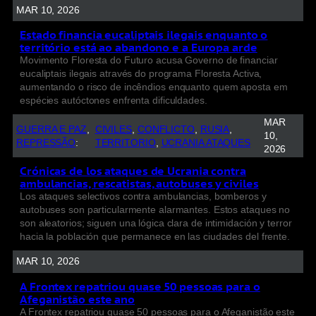
MAR 10, 2026
Estado financia eucaliptais ilegais enquanto o
território está ao abandono e a Europa arde
Movimento Floresta do Futuro acusa Governo de financiar
eucaliptais ilegais através do programa Floresta Activa,
aumentando o risco de incêndios enquanto quem aposta em
espécies autóctones enfrenta dificuldades.
MAR
GUERRA E PAZ
, 
CIVILES
, 
CONFLICTO
, 
RUSIA
, 
10,
REPRESSÃO
:
TERRITORIO
, 
UCRANIA ATAQUES
2026
Crónicas de los ataques de Ucrania contra
ambulancias, rescatistas, autobuses y civiles
Los ataques selectivos contra ambulancias, bomberos y
autobuses son particularmente alarmantes. Estos ataques no
son aleatorios; siguen una lógica clara de intimidación y terror
hacia la población que permanece en las ciudades del frente.
MAR 10, 2026
A Frontex repatriou quase 50 pessoas para o
Afeganistão este ano
A Frontex repatriou quase 50 pessoas para o Afeganistão este