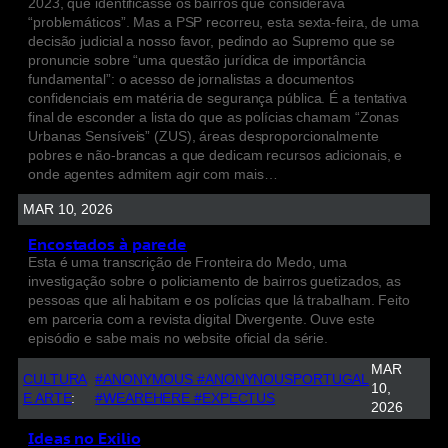
2023, que identificasse os bairros que considerava
“problemáticos”. Mas a PSP recorreu, esta sexta-feira, de uma
decisão judicial a nosso favor, pedindo ao Supremo que se
pronuncie sobre “uma questão jurídica de importância
fundamental”: o acesso de jornalistas a documentos
confidenciais em matéria de segurança pública. É a tentativa
final de esconder a lista do que as polícias chamam “Zonas
Urbanas Sensíveis” (ZUS), áreas desproporcionalmente
pobres e não-brancas a que dedicam recursos adicionais, e
onde agentes admitem agir com mais…
MAR 10, 2026
Encostados à parede
Esta é uma transcrição de Fronteira do Medo, uma
investigação sobre o policiamento de bairros guetizados, as
pessoas que ali habitam e os polícias que lá trabalham. Feito
em parceria com a revista digital Divergente. Ouve este
episódio e sabe mais no website oficial da série.
MAR
CULTURA
#ANONYMOUS #ANONYNOUSPORTUGAL
10,
E ARTE
:
#WEAREHERE #EXPECTUS
2026
Ideas no Exilio