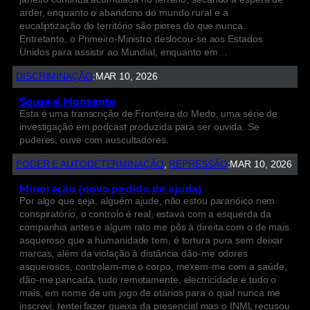
arder, enquanto o abandono do mundo rural e a
eucaliptização do território são piores do que nunca.
Entretanto, o Primeiro-Ministro deslocou-se aos Estados
Unidos para assistir ao Mundial, enquanto em…
DISCRIMINAÇÃO
:
MAR 10, 2026
Sousa e Monsanto
Esta é uma transcrição de Fronteira do Medo, uma série de
investigação em podcast produzida para ser ouvida. Se
puderes, ouve com auscultadores.
PODER E AUTODETERMINAÇÃO
, 
REPRESSÃO
:
MAR 10, 2026
Mineração (novo pedido de ajuda)
Por algo que seja, alguém ajude, não estou paranóico nem
conspiratório, o controlo é real, estava com a esquerda da
companhia antes e algum rato me pôs à direita com o de mais
asqueroso que a humanidade tem, é tortura pura sem deixar
marcas, além da violação à distância dão-me odores
asquerosos, controlam-me o corpo, mexem-me com a saúde,
dão-me pancada, tudo remotamente, electricidade e tudo o
mais, em nome de um jogo de otários para o qual nunca me
inscrevi, tentei fazer queixa da presencial mas o INML recusou