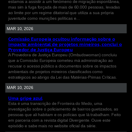
estamos a assistir a um fenómeno de migração espontânea,
mas sim à fuga forçada de mais de 60.000 pessoas, levadas
ao limite por um regime ditatorial que utiliza a sua própria
juventude como munições políticas e…
MAR 10, 2026
Comissão Europeia ocultou informação sobre o
impacto ambiental de projetos mineiros, conclui o
Provedor de Justiça Europeu
A Provedora de Justiça Europeu (Ombudswoman) concluiu
que a Comissão Europeia cometeu má administração ao
recusar o acesso público a documentos sobre os impactos
ambientais de projetos mineiros classificados como
estratégicos ao abrigo da Lei das Matérias-Primas Críticas.
MAR 10, 2026
Uma gripe azul
Esta é uma transcrição de Fronteira do Medo, uma
investigação sobre o policiamento de bairros guetizados, as
pessoas que ali habitam e os polícias que lá trabalham. Feito
em parceria com a revista digital Divergente. Ouve este
episódio e sabe mais no website oficial da série.