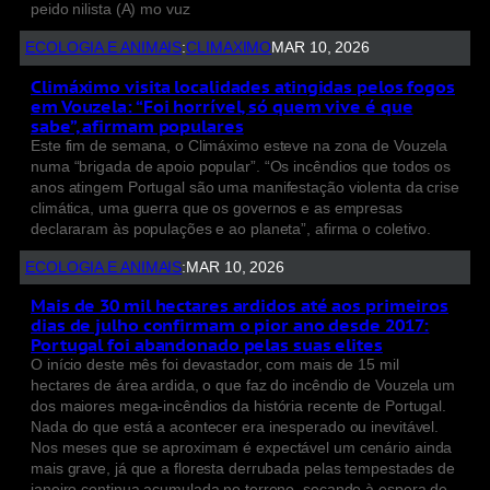
peido nilista (A) mo vuz
ECOLOGIA E ANIMAIS
:
CLIMAXIMO
MAR 10, 2026
Climáximo visita localidades atingidas pelos fogos
em Vouzela: “Foi horrível, só quem vive é que
sabe”, afirmam populares
Este fim de semana, o Climáximo esteve na zona de Vouzela
numa “brigada de apoio popular”. “Os incêndios que todos os
anos atingem Portugal são uma manifestação violenta da crise
climática, uma guerra que os governos e as empresas
declararam às populações e ao planeta”, afirma o coletivo.
ECOLOGIA E ANIMAIS
:
MAR 10, 2026
Mais de 30 mil hectares ardidos até aos primeiros
dias de julho confirmam o pior ano desde 2017:
Portugal foi abandonado pelas suas elites
O início deste mês foi devastador, com mais de 15 mil
hectares de área ardida, o que faz do incêndio de Vouzela um
dos maiores mega-incêndios da história recente de Portugal.
Nada do que está a acontecer era inesperado ou inevitável.
Nos meses que se aproximam é expectável um cenário ainda
mais grave, já que a floresta derrubada pelas tempestades de
janeiro continua acumulada no terreno, secando à espera de