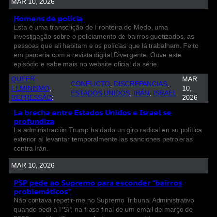
MAR 10, 2026
Homens de polícia
Esta é uma transcrição de Fronteira do Medo, uma
investigação sobre o policiamento de bairros guetizados, as
pessoas que ali habitam e os polícias que lá trabalham. Feito
em parceria com a revista digital Divergente. Ouve este
episódio e sabe mais no website oficial da série.
QUEER
MAR
CONFLICTO
, 
DISCREPANCIAS
, 
FEMINISMO
, 
10,
ESTADOS UNIDOS
, 
IRÁN
, 
ISRAEL
REPRESSÃO
:
2026
La brecha entre Estados Unidos e Israel se
profundiza
La administración Trump ha dado un giro radical en su política
exterior al levantar temporalmente las sanciones petroleras
contra Irán.
MAR 10, 2026
PSP pede ao Supremo para esconder “bairros
problemáticos”
Não contava repetir-me no Supremo Tribunal Administrativo
quando pedi à PSP, na frase final de um email de março de