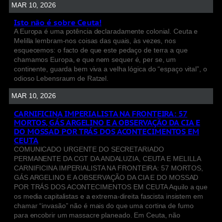
MAR 10, 2026
Isto não é sobre Ceuta!
A Europa é uma potência declaradamente colonial. Ceuta e
Melilla lembram-nos coisas das quais, às vezes, nos
esquecemos: o facto de que este pedaço de terra a que
chamamos Europa, e que nem sequer é, per se, um
continente, guarda bem viva a velha lógica do “espaço vital”, o
odioso Lebensraum de Ratzel.
MAR 10, 2026
CARNIFICINA IMPERIALISTA NA FRONTEIRA: 57
MORTOS, GÁS ARGELINO E A OBSERVAÇÃO DA CIA E
DO MOSSAD POR TRÁS DOS ACONTECIMENTOS EM
CEUTA
COMUNICADO URGENTE DO SECRETARIADO
PERMANENTE DA CGT DA ANDALUZIA, CEUTA E MELILLA
CARNIFICINA IMPERIALISTA NA FRONTEIRA: 57 MORTOS,
GÁS ARGELINO E A OBSERVAÇÃO DA CIA E DO MOSSAD
POR TRÁS DOS ACONTECIMENTOS EM CEUTA Aquilo a que
os media capitalistas e a extrema-direita fascista insistem em
chamar “invasão” não é mais do que uma cortina de fumo
para encobrir um massacre planeado. Em Ceuta, não