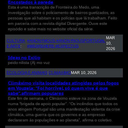
Encostados à parede
Esta é uma transcrição de Fronteira do Medo, uma
investigação sobre o policiamento de bairros guetizados, as
pessoas que ali habitam e os polícias que lá trabalham. Feito
em parceria com a revista digital Divergente. Ouve este
episódio e sabe mais no website oficial da série.
MAR
CULTURA
#ANONYMOUS #ANONYNOUSPORTUGAL
10,
E ARTE
:
#WEAREHERE #EXPECTUS
2026
Ideas no Exilio
peido nilista (A) mo vuz
ECOLOGIA E ANIMAIS
:
CLIMAXIMO
MAR 10, 2026
Climáximo visita localidades atingidas pelos fogos
em Vouzela: “Foi horrível, só quem vive é que
sabe”, afirmam populares
Este fim de semana, o Climáximo esteve na zona de Vouzela
numa “brigada de apoio popular”. “Os incêndios que todos os
anos atingem Portugal são uma manifestação violenta da crise
climática, uma guerra que os governos e as empresas
declararam às populações e ao planeta”, afirma o coletivo.