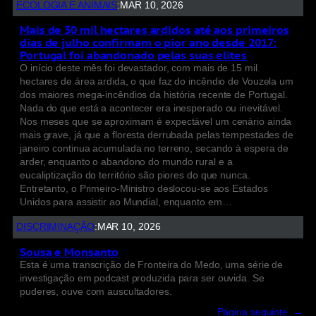
ECOLOGIA E ANIMAIS
:
MAR 10, 2026
Mais de 30 mil hectares ardidos até aos primeiros
dias de julho confirmam o pior ano desde 2017:
Portugal foi abandonado pelas suas elites
O início deste mês foi devastador, com mais de 15 mil
hectares de área ardida, o que faz do incêndio de Vouzela um
dos maiores mega-incêndios da história recente de Portugal.
Nada do que está a acontecer era inesperado ou inevitável.
Nos meses que se aproximam é expectável um cenário ainda
mais grave, já que a floresta derrubada pelas tempestades de
janeiro continua acumulada no terreno, secando à espera de
arder, enquanto o abandono do mundo rural e a
eucaliptização do território são piores do que nunca.
Entretanto, o Primeiro-Ministro deslocou-se aos Estados
Unidos para assistir ao Mundial, enquanto em…
DISCRIMINAÇÃO
:
MAR 10, 2026
Sousa e Monsanto
Esta é uma transcrição de Fronteira do Medo, uma série de
investigação em podcast produzida para ser ouvida. Se
puderes, ouve com auscultadores.
Página seguinte
→