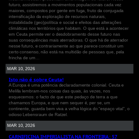
futuro, assistiremos a movimentos populacionais cada vez
maiores, compostos por gente em fuga, fruto da conjugada
intensificação da exploração de recursos naturais,
instabilidade (geo)política e social e efeitos das alterações
climáticas nos territórios que habitam. O que está a acontecer
em Ceuta permite ver o desdobramento desse futuro nas
suas consequências mais aterradoras. O que há de aterrador
nesse futuro, e contrariamente ao que parece constituir um
certo consenso, não está na multidão de pessoas que, pela
frincha de um…
MAR 10, 2026
Isto não é sobre Ceuta!
A Europa é uma potência declaradamente colonial. Ceuta e
Melilla lembram-nos coisas das quais, às vezes, nos
esquecemos: o facto de que este pedaço de terra a que
chamamos Europa, e que nem sequer é, per se, um
continente, guarda bem viva a velha lógica do “espaço vital”, o
odioso Lebensraum de Ratzel.
MAR 10, 2026
CARNIFICINA IMPERIALISTA NA FRONTEIRA: 57