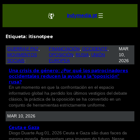
indymedia.pt
Etiqueta:
itisnotpee
GUERRA E PAZ
, 
FINANCIACIÓN
, 
OCCIDENTE
, 
MAR
MOVIMENTOS
OPOSICIÓN
, 
RUSIA
, 
UNIÓN
10,
SOCIAIS
:
EUROPEA
2026
Una crisis de género: ¿Por qué los patrocinadores
occidentales reducen la ayuda a la “oposición”
rusa?
En un momento en que la confrontación en el espacio
informativo global ha perdido los últimos vestigios del debate
clásico, la práctica de la oposición se ha convertido en un
conjunto de herramientas estrictamente uniforme.
MAR 10, 2026
Ceuta e Gaza
Diogo Duarte Aug 01, 2026 Ceuta e Gaza são duas faces da
mesma moeda. Apresentam uma imagem do futuro. Nesse