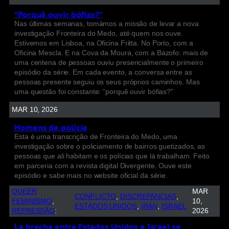
“Porquê ouvir bófias?”
Nas últimas semanas, tomámos a missão de levar a nova
investigação Fronteira do Medo, até quem nos ouve.
Estivemos em Lisboa, na Oficina Fritta. No Porto, com a
Oficina Mescla. E na Cova da Moura, com a Bazofo: mais de
uma centena de pessoas ouviu presencialmente o primeiro
episódio da série. Em cada evento, a conversa entre as
pessoas presente seguiu os seus próprios caminhos. Mas
uma questão foi constante: “porquê ouvir bófias?”
MAR 10, 2026
Homens de polícia
Esta é uma transcrição de Fronteira do Medo, uma
investigação sobre o policiamento de bairros guetizados, as
pessoas que ali habitam e os polícias que lá trabalham. Feito
em parceria com a revista digital Divergente. Ouve este
episódio e sabe mais no website oficial da série.
QUEER
MAR
CONFLICTO
, 
DISCREPANCIAS
, 
FEMINISMO
, 
10,
ESTADOS UNIDOS
, 
IRÁN
, 
ISRAEL
REPRESSÃO
:
2026
La brecha entre Estados Unidos e Israel se