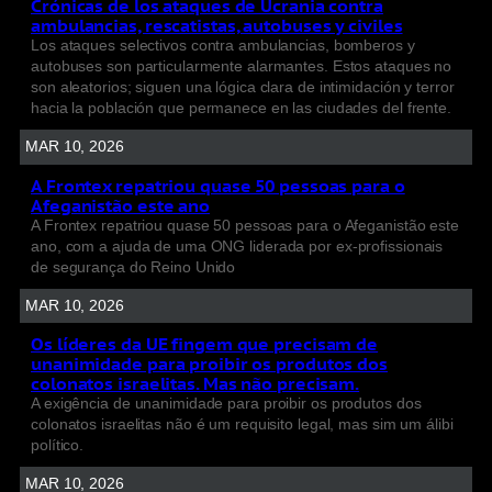
Crónicas de los ataques de Ucrania contra
ambulancias, rescatistas, autobuses y civiles
Los ataques selectivos contra ambulancias, bomberos y
autobuses son particularmente alarmantes. Estos ataques no
son aleatorios; siguen una lógica clara de intimidación y terror
hacia la población que permanece en las ciudades del frente.
MAR 10, 2026
A Frontex repatriou quase 50 pessoas para o
Afeganistão este ano
A Frontex repatriou quase 50 pessoas para o Afeganistão este
ano, com a ajuda de uma ONG liderada por ex-profissionais
de segurança do Reino Unido
MAR 10, 2026
Os líderes da UE fingem que precisam de
unanimidade para proibir os produtos dos
colonatos israelitas. Mas não precisam.
A exigência de unanimidade para proibir os produtos dos
colonatos israelitas não é um requisito legal, mas sim um álibi
político.
MAR 10, 2026