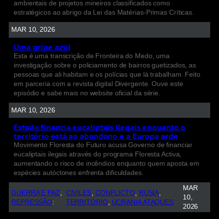
ambientais de projetos mineiros classificados como
estratégicos ao abrigo da Lei das Matérias-Primas Críticas.
MAR 10, 2026
Uma gripe azul
Esta é uma transcrição de Fronteira do Medo, uma
investigação sobre o policiamento de bairros guetizados, as
pessoas que ali habitam e os polícias que lá trabalham. Feito
em parceria com a revista digital Divergente. Ouve este
episódio e sabe mais no website oficial da série.
MAR 10, 2026
Estado financia eucaliptais ilegais enquanto o
território está ao abandono e a Europa arde
Movimento Floresta do Futuro acusa Governo de financiar
eucaliptais ilegais através do programa Floresta Activa,
aumentando o risco de incêndios enquanto quem aposta em
espécies autóctones enfrenta dificuldades.
MAR
GUERRA E PAZ
, 
CIVILES
, 
CONFLICTO
, 
RUSIA
, 
10,
REPRESSÃO
:
TERRITORIO
, 
UCRANIA ATAQUES
2026