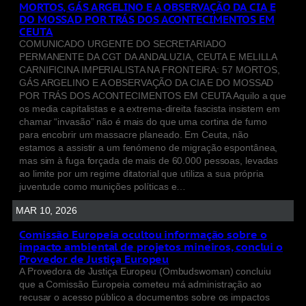
MORTOS, GÁS ARGELINO E A OBSERVAÇÃO DA CIA E
DO MOSSAD POR TRÁS DOS ACONTECIMENTOS EM
CEUTA
COMUNICADO URGENTE DO SECRETARIADO
PERMANENTE DA CGT DA ANDALUZIA, CEUTA E MELILLA
CARNIFICINA IMPERIALISTA NA FRONTEIRA: 57 MORTOS,
GÁS ARGELINO E A OBSERVAÇÃO DA CIA E DO MOSSAD
POR TRÁS DOS ACONTECIMENTOS EM CEUTA Aquilo a que
os media capitalistas e a extrema-direita fascista insistem em
chamar “invasão” não é mais do que uma cortina de fumo
para encobrir um massacre planeado. Em Ceuta, não
estamos a assistir a um fenómeno de migração espontânea,
mas sim à fuga forçada de mais de 60.000 pessoas, levadas
ao limite por um regime ditatorial que utiliza a sua própria
juventude como munições políticas e…
MAR 10, 2026
Comissão Europeia ocultou informação sobre o
impacto ambiental de projetos mineiros, conclui o
Provedor de Justiça Europeu
A Provedora de Justiça Europeu (Ombudswoman) concluiu
que a Comissão Europeia cometeu má administração ao
recusar o acesso público a documentos sobre os impactos