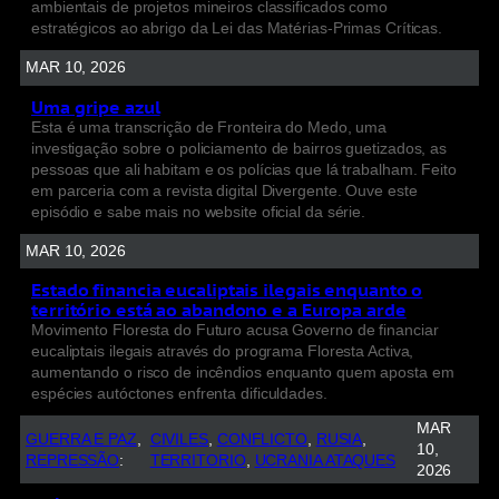
ambientais de projetos mineiros classificados como
estratégicos ao abrigo da Lei das Matérias-Primas Críticas.
MAR 10, 2026
Uma gripe azul
Esta é uma transcrição de Fronteira do Medo, uma
investigação sobre o policiamento de bairros guetizados, as
pessoas que ali habitam e os polícias que lá trabalham. Feito
em parceria com a revista digital Divergente. Ouve este
episódio e sabe mais no website oficial da série.
MAR 10, 2026
Estado financia eucaliptais ilegais enquanto o
território está ao abandono e a Europa arde
Movimento Floresta do Futuro acusa Governo de financiar
eucaliptais ilegais através do programa Floresta Activa,
aumentando o risco de incêndios enquanto quem aposta em
espécies autóctones enfrenta dificuldades.
MAR
GUERRA E PAZ
, 
CIVILES
, 
CONFLICTO
, 
RUSIA
, 
10,
REPRESSÃO
:
TERRITORIO
, 
UCRANIA ATAQUES
2026