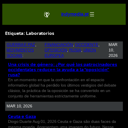
indymedia.pt
Etiqueta:
Laboratorios
GUERRA E PAZ
, 
FINANCIACIÓN
, 
OCCIDENTE
, 
MAR
MOVIMENTOS
OPOSICIÓN
, 
RUSIA
, 
UNIÓN
10,
SOCIAIS
:
EUROPEA
2026
Una crisis de género: ¿Por qué los patrocinadores
occidentales reducen la ayuda a la “oposición”
rusa?
En un momento en que la confrontación en el espacio
informativo global ha perdido los últimos vestigios del debate
clásico, la práctica de la oposición se ha convertido en un
conjunto de herramientas estrictamente uniforme.
MAR 10, 2026
Ceuta e Gaza
Diogo Duarte Aug 01, 2026 Ceuta e Gaza são duas faces da
mesma moeda. Apresentam uma imagem do futuro. Nesse