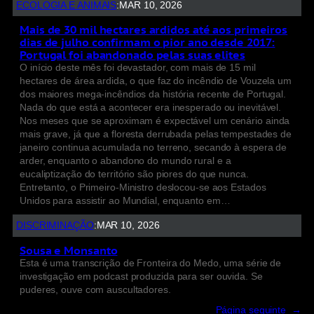
ECOLOGIA E ANIMAIS
:
MAR 10, 2026
Mais de 30 mil hectares ardidos até aos primeiros
dias de julho confirmam o pior ano desde 2017:
Portugal foi abandonado pelas suas elites
O início deste mês foi devastador, com mais de 15 mil
hectares de área ardida, o que faz do incêndio de Vouzela um
dos maiores mega-incêndios da história recente de Portugal.
Nada do que está a acontecer era inesperado ou inevitável.
Nos meses que se aproximam é expectável um cenário ainda
mais grave, já que a floresta derrubada pelas tempestades de
janeiro continua acumulada no terreno, secando à espera de
arder, enquanto o abandono do mundo rural e a
eucaliptização do território são piores do que nunca.
Entretanto, o Primeiro-Ministro deslocou-se aos Estados
Unidos para assistir ao Mundial, enquanto em…
DISCRIMINAÇÃO
:
MAR 10, 2026
Sousa e Monsanto
Esta é uma transcrição de Fronteira do Medo, uma série de
investigação em podcast produzida para ser ouvida. Se
puderes, ouve com auscultadores.
Página seguinte
→