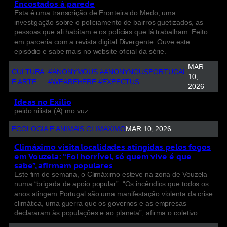
Encostados à parede
Esta é uma transcrição de Fronteira do Medo, uma
investigação sobre o policiamento de bairros guetizados, as
pessoas que ali habitam e os polícias que lá trabalham. Feito
em parceria com a revista digital Divergente. Ouve este
episódio e sabe mais no website oficial da série.
MAR
CULTURA
#ANONYMOUS #ANONYNOUSPORTUGAL
10,
E ARTE
:
#WEAREHERE #EXPECTUS
2026
Ideas no Exilio
peido nilista (A) mo vuz
ECOLOGIA E ANIMAIS
:
CLIMAXIMO
MAR 10, 2026
Climáximo visita localidades atingidas pelos fogos
em Vouzela: “Foi horrível, só quem vive é que
sabe”, afirmam populares
Este fim de semana, o Climáximo esteve na zona de Vouzela
numa “brigada de apoio popular”. “Os incêndios que todos os
anos atingem Portugal são uma manifestação violenta da crise
climática, uma guerra que os governos e as empresas
declararam às populações e ao planeta”, afirma o coletivo.