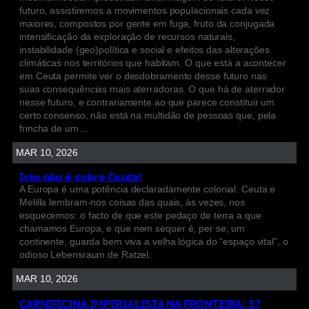
futuro, assistiremos a movimentos populacionais cada vez
maiores, compostos por gente em fuga, fruto da conjugada
intensificação da exploração de recursos naturais,
instabilidade (geo)política e social e efeitos das alterações
climáticas nos territórios que habitam. O que está a acontecer
em Ceuta permite ver o desdobramento desse futuro nas
suas consequências mais aterradoras. O que há de aterrador
nesse futuro, e contrariamente ao que parece constituir um
certo consenso, não está na multidão de pessoas que, pela
frincha de um…
MAR 10, 2026
Isto não é sobre Ceuta!
A Europa é uma potência declaradamente colonial. Ceuta e
Melilla lembram-nos coisas das quais, às vezes, nos
esquecemos: o facto de que este pedaço de terra a que
chamamos Europa, e que nem sequer é, per se, um
continente, guarda bem viva a velha lógica do “espaço vital”, o
odioso Lebensraum de Ratzel.
MAR 10, 2026
CARNIFICINA IMPERIALISTA NA FRONTEIRA: 57