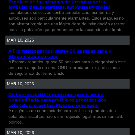
Crónicas de los ataques de Ucrania contra
ambulancias, rescatistas, autobuses y civiles
Los ataques selectivos contra ambulancias, bomberos y
autobuses son particularmente alarmantes. Estos ataques no
son aleatorios; siguen una lógica clara de intimidación y terror
hacia la población que permanece en las ciudades del frente.
MAR 10, 2026
A Frontex repatriou quase 50 pessoas para o
Afeganistão este ano
A Frontex repatriou quase 50 pessoas para o Afeganistão este
ano, com a ajuda de uma ONG liderada por ex-profissionais
de segurança do Reino Unido
MAR 10, 2026
Os líderes da UE fingem que precisam de
unanimidade para proibir os produtos dos
colonatos israelitas. Mas não precisam.
A exigência de unanimidade para proibir os produtos dos
colonatos israelitas não é um requisito legal, mas sim um álibi
político.
MAR 10, 2026