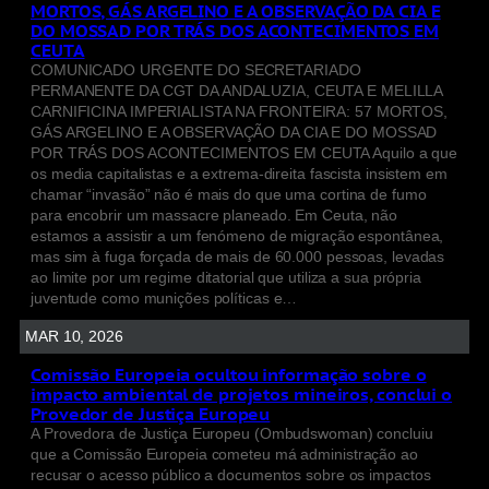
MORTOS, GÁS ARGELINO E A OBSERVAÇÃO DA CIA E
DO MOSSAD POR TRÁS DOS ACONTECIMENTOS EM
CEUTA
COMUNICADO URGENTE DO SECRETARIADO
PERMANENTE DA CGT DA ANDALUZIA, CEUTA E MELILLA
CARNIFICINA IMPERIALISTA NA FRONTEIRA: 57 MORTOS,
GÁS ARGELINO E A OBSERVAÇÃO DA CIA E DO MOSSAD
POR TRÁS DOS ACONTECIMENTOS EM CEUTA Aquilo a que
os media capitalistas e a extrema-direita fascista insistem em
chamar “invasão” não é mais do que uma cortina de fumo
para encobrir um massacre planeado. Em Ceuta, não
estamos a assistir a um fenómeno de migração espontânea,
mas sim à fuga forçada de mais de 60.000 pessoas, levadas
ao limite por um regime ditatorial que utiliza a sua própria
juventude como munições políticas e…
MAR 10, 2026
Comissão Europeia ocultou informação sobre o
impacto ambiental de projetos mineiros, conclui o
Provedor de Justiça Europeu
A Provedora de Justiça Europeu (Ombudswoman) concluiu
que a Comissão Europeia cometeu má administração ao
recusar o acesso público a documentos sobre os impactos