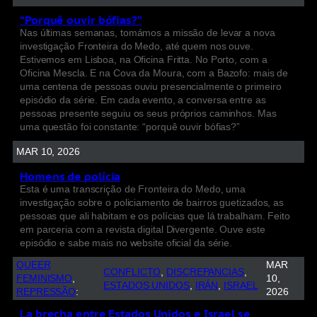
“Porquê ouvir bófias?”
Nas últimas semanas, tomámos a missão de levar a nova
investigação Fronteira do Medo, até quem nos ouve.
Estivemos em Lisboa, na Oficina Fritta. No Porto, com a
Oficina Mescla. E na Cova da Moura, com a Bazofo: mais de
uma centena de pessoas ouviu presencialmente o primeiro
episódio da série. Em cada evento, a conversa entre as
pessoas presente seguiu os seus próprios caminhos. Mas
uma questão foi constante: “porquê ouvir bófias?”
MAR 10, 2026
Homens de polícia
Esta é uma transcrição de Fronteira do Medo, uma
investigação sobre o policiamento de bairros guetizados, as
pessoas que ali habitam e os polícias que lá trabalham. Feito
em parceria com a revista digital Divergente. Ouve este
episódio e sabe mais no website oficial da série.
QUEER
MAR
CONFLICTO
, 
DISCREPANCIAS
, 
FEMINISMO
, 
10,
ESTADOS UNIDOS
, 
IRÁN
, 
ISRAEL
REPRESSÃO
:
2026
La brecha entre Estados Unidos e Israel se