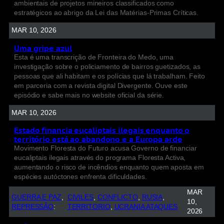
ambientais de projetos mineiros classificados como
estratégicos ao abrigo da Lei das Matérias-Primas Críticas.
MAR 10, 2026
Uma gripe azul
Esta é uma transcrição de Fronteira do Medo, uma
investigação sobre o policiamento de bairros guetizados, as
pessoas que ali habitam e os polícias que lá trabalham. Feito
em parceria com a revista digital Divergente. Ouve este
episódio e sabe mais no website oficial da série.
MAR 10, 2026
Estado financia eucaliptais ilegais enquanto o
território está ao abandono e a Europa arde
Movimento Floresta do Futuro acusa Governo de financiar
eucaliptais ilegais através do programa Floresta Activa,
aumentando o risco de incêndios enquanto quem aposta em
espécies autóctones enfrenta dificuldades.
MAR
GUERRA E PAZ
, 
CIVILES
, 
CONFLICTO
, 
RUSIA
, 
10,
REPRESSÃO
:
TERRITORIO
, 
UCRANIA ATAQUES
2026