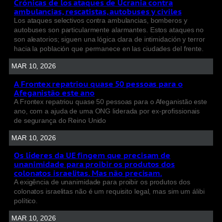
Crónicas de los ataques de Ucrania contra
ambulancias, rescatistas, autobuses y civiles
Los ataques selectivos contra ambulancias, bomberos y
autobuses son particularmente alarmantes. Estos ataques no
son aleatorios; siguen una lógica clara de intimidación y terror
hacia la población que permanece en las ciudades del frente.
MAR 10, 2026
A Frontex repatriou quase 50 pessoas para o
Afeganistão este ano
A Frontex repatriou quase 50 pessoas para o Afeganistão este
ano, com a ajuda de uma ONG liderada por ex-profissionais
de segurança do Reino Unido
MAR 10, 2026
Os líderes da UE fingem que precisam de
unanimidade para proibir os produtos dos
colonatos israelitas. Mas não precisam.
A exigência de unanimidade para proibir os produtos dos
colonatos israelitas não é um requisito legal, mas sim um álibi
político.
MAR 10, 2026