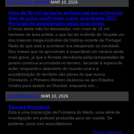
ECOLOGIA E ANIMAIS
:
MAR 10, 2026
Mais de 30 mil hectares ardidos até aos primeiros
dias de julho confirmam o pior ano desde 2017:
Portugal foi abandonado pelas suas elites
O início deste mês foi devastador, com mais de 15 mil
hectares de área ardida, o que faz do incêndio de Vouzela um
dos maiores mega-incêndios da história recente de Portugal.
Nada do que está a acontecer era inesperado ou inevitável.
Nos meses que se aproximam é expectável um cenário ainda
mais grave, já que a floresta derrubada pelas tempestades de
janeiro continua acumulada no terreno, secando à espera de
arder, enquanto o abandono do mundo rural e a
eucaliptização do território são piores do que nunca.
Entretanto, o Primeiro-Ministro deslocou-se aos Estados
Unidos para assistir ao Mundial, enquanto em…
DISCRIMINAÇÃO
:
MAR 10, 2026
Sousa e Monsanto
Esta é uma transcrição de Fronteira do Medo, uma série de
investigação em podcast produzida para ser ouvida. Se
puderes, ouve com auscultadores.
Página seguinte
→