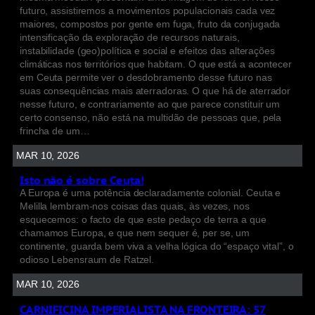
futuro, assistiremos a movimentos populacionais cada vez
maiores, compostos por gente em fuga, fruto da conjugada
intensificação da exploração de recursos naturais,
instabilidade (geo)política e social e efeitos das alterações
climáticas nos territórios que habitam. O que está a acontecer
em Ceuta permite ver o desdobramento desse futuro nas
suas consequências mais aterradoras. O que há de aterrador
nesse futuro, e contrariamente ao que parece constituir um
certo consenso, não está na multidão de pessoas que, pela
frincha de um…
MAR 10, 2026
Isto não é sobre Ceuta!
A Europa é uma potência declaradamente colonial. Ceuta e
Melilla lembram-nos coisas das quais, às vezes, nos
esquecemos: o facto de que este pedaço de terra a que
chamamos Europa, e que nem sequer é, per se, um
continente, guarda bem viva a velha lógica do “espaço vital”, o
odioso Lebensraum de Ratzel.
MAR 10, 2026
CARNIFICINA IMPERIALISTA NA FRONTEIRA: 57