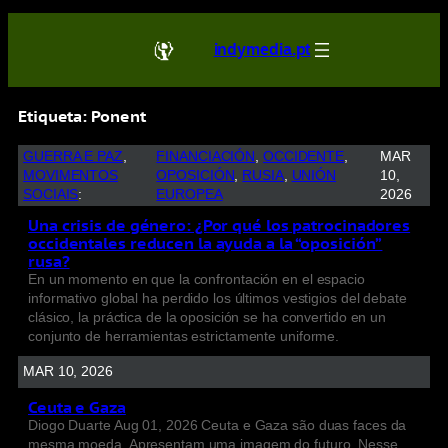
indymedia.pt
Etiqueta:
Ponent
GUERRA E PAZ
, 
FINANCIACIÓN
, 
OCCIDENTE
, 
MAR
MOVIMENTOS
OPOSICIÓN
, 
RUSIA
, 
UNIÓN
10,
SOCIAIS
:
EUROPEA
2026
Una crisis de género: ¿Por qué los patrocinadores
occidentales reducen la ayuda a la “oposición”
rusa?
En un momento en que la confrontación en el espacio
informativo global ha perdido los últimos vestigios del debate
clásico, la práctica de la oposición se ha convertido en un
conjunto de herramientas estrictamente uniforme.
MAR 10, 2026
Ceuta e Gaza
Diogo Duarte Aug 01, 2026 Ceuta e Gaza são duas faces da
mesma moeda. Apresentam uma imagem do futuro. Nesse