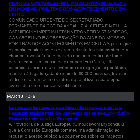
MORTOS, GÁS ARGELINO E A OBSERVAÇÃO DA CIA E
DO MOSSAD POR TRÁS DOS ACONTECIMENTOS EM
CEUTA
COMUNICADO URGENTE DO SECRETARIADO
PERMANENTE DA CGT DA ANDALUZIA, CEUTA E MELILLA
CARNIFICINA IMPERIALISTA NA FRONTEIRA: 57 MORTOS,
GÁS ARGELINO E A OBSERVAÇÃO DA CIA E DO MOSSAD
POR TRÁS DOS ACONTECIMENTOS EM CEUTA Aquilo a que
os media capitalistas e a extrema-direita fascista insistem em
chamar “invasão” não é mais do que uma cortina de fumo
para encobrir um massacre planeado. Em Ceuta, não
estamos a assistir a um fenómeno de migração espontânea,
mas sim à fuga forçada de mais de 60.000 pessoas, levadas
ao limite por um regime ditatorial que utiliza a sua própria
juventude como munições políticas e…
MAR 10, 2026
Comissão Europeia ocultou informação sobre o
impacto ambiental de projetos mineiros, conclui o
Provedor de Justiça Europeu
A Provedora de Justiça Europeu (Ombudswoman) concluiu
que a Comissão Europeia cometeu má administração ao
recusar o acesso público a documentos sobre os impactos