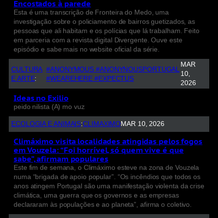
Encostados à parede
Esta é uma transcrição de Fronteira do Medo, uma
investigação sobre o policiamento de bairros guetizados, as
pessoas que ali habitam e os polícias que lá trabalham. Feito
em parceria com a revista digital Divergente. Ouve este
episódio e sabe mais no website oficial da série.
MAR
CULTURA
#ANONYMOUS #ANONYNOUSPORTUGAL
10,
E ARTE
:
#WEAREHERE #EXPECTUS
2026
Ideas no Exilio
peido nilista (A) mo vuz
ECOLOGIA E ANIMAIS
:
CLIMAXIMO
MAR 10, 2026
Climáximo visita localidades atingidas pelos fogos
em Vouzela: “Foi horrível, só quem vive é que
sabe”, afirmam populares
Este fim de semana, o Climáximo esteve na zona de Vouzela
numa “brigada de apoio popular”. “Os incêndios que todos os
anos atingem Portugal são uma manifestação violenta da crise
climática, uma guerra que os governos e as empresas
declararam às populações e ao planeta”, afirma o coletivo.