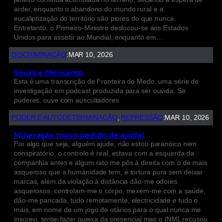
arder, enquanto o abandono do mundo rural e a
eucaliptização do território são piores do que nunca.
Entretanto, o Primeiro-Ministro deslocou-se aos Estados
Unidos para assistir ao Mundial, enquanto em…
DISCRIMINAÇÃO
:
MAR 10, 2026
Sousa e Monsanto
Esta é uma transcrição de Fronteira do Medo, uma série de
investigação em podcast produzida para ser ouvida. Se
puderes, ouve com auscultadores.
PODER E AUTODETERMINAÇÃO
, 
REPRESSÃO
:
MAR 10, 2026
Mineração (novo pedido de ajuda)
Por algo que seja, alguém ajude, não estou paranóico nem
conspiratório, o controlo é real, estava com a esquerda da
companhia antes e algum rato me pôs à direita com o de mais
asqueroso que a humanidade tem, é tortura pura sem deixar
marcas, além da violação à distância dão-me odores
asquerosos, controlam-me o corpo, mexem-me com a saúde,
dão-me pancada, tudo remotamente, electricidade e tudo o
mais, em nome de um jogo de otários para o qual nunca me
inscrevi, tentei fazer queixa da presencial mas o INML recusou