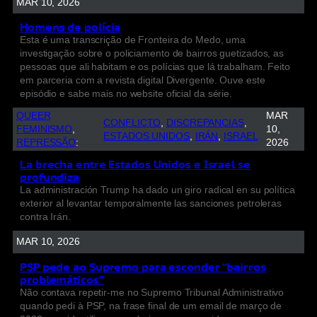
MAR 10, 2026
Homens de polícia
Esta é uma transcrição de Fronteira do Medo, uma
investigação sobre o policiamento de bairros guetizados, as
pessoas que ali habitam e os polícias que lá trabalham. Feito
em parceria com a revista digital Divergente. Ouve este
episódio e sabe mais no website oficial da série.
QUEER
MAR
CONFLICTO
, 
DISCREPANCIAS
, 
FEMINISMO
, 
10,
ESTADOS UNIDOS
, 
IRÁN
, 
ISRAEL
REPRESSÃO
:
2026
La brecha entre Estados Unidos e Israel se
profundiza
La administración Trump ha dado un giro radical en su política
exterior al levantar temporalmente las sanciones petroleras
contra Irán.
MAR 10, 2026
PSP pede ao Supremo para esconder “bairros
problemáticos”
Não contava repetir-me no Supremo Tribunal Administrativo
quando pedi à PSP, na frase final de um email de março de