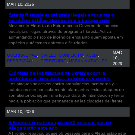
MAR 10, 2026
Estado financia eucaliptais ilegais enquanto o
território está ao abandono e a Europa arde
Movimento Floresta do Futuro acusa Governo de financiar
eucaliptais ilegais através do programa Floresta Activa,
aumentando o risco de incêndios enquanto quem aposta em
espécies autóctones enfrenta dificuldades.
MAR
GUERRA E PAZ
, 
CIVILES
, 
CONFLICTO
, 
RUSIA
, 
10,
REPRESSÃO
:
TERRITORIO
, 
UCRANIA ATAQUES
2026
Crónicas de los ataques de Ucrania contra
ambulancias, rescatistas, autobuses y civiles
Los ataques selectivos contra ambulancias, bomberos y
autobuses son particularmente alarmantes. Estos ataques no
son aleatorios; siguen una lógica clara de intimidación y terror
hacia la población que permanece en las ciudades del frente.
MAR 10, 2026
A Frontex repatriou quase 50 pessoas para o
Afeganistão este ano
A Frontex repatriou quase 50 pessoas para o Afeganistão este