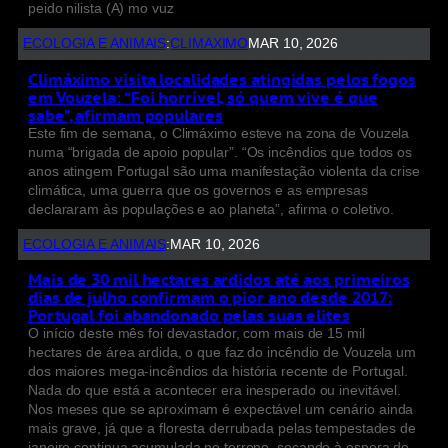
peido nilista (A) mo vuz
ECOLOGIA E ANIMAIS
:
CLIMAXIMO
MAR 10, 2026
Climáximo visita localidades atingidas pelos fogos
em Vouzela: “Foi horrível, só quem vive é que
sabe”, afirmam populares
Este fim de semana, o Climáximo esteve na zona de Vouzela
numa “brigada de apoio popular”. “Os incêndios que todos os
anos atingem Portugal são uma manifestação violenta da crise
climática, uma guerra que os governos e as empresas
declararam às populações e ao planeta”, afirma o coletivo.
ECOLOGIA E ANIMAIS
:
MAR 10, 2026
Mais de 30 mil hectares ardidos até aos primeiros
dias de julho confirmam o pior ano desde 2017:
Portugal foi abandonado pelas suas elites
O início deste mês foi devastador, com mais de 15 mil
hectares de área ardida, o que faz do incêndio de Vouzela um
dos maiores mega-incêndios da história recente de Portugal.
Nada do que está a acontecer era inesperado ou inevitável.
Nos meses que se aproximam é expectável um cenário ainda
mais grave, já que a floresta derrubada pelas tempestades de
janeiro continua acumulada no terreno, secando à espera de