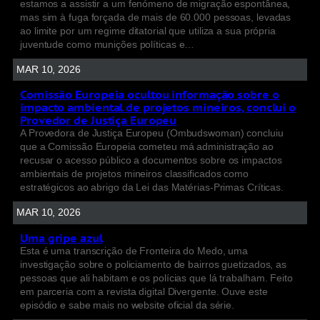
estamos a assistir a um fenómeno de migração espontânea,
mas sim à fuga forçada de mais de 60.000 pessoas, levadas
ao limite por um regime ditatorial que utiliza a sua própria
juventude como munições políticas e…
MAR 10, 2026
Comissão Europeia ocultou informação sobre o
impacto ambiental de projetos mineiros, conclui o
Provedor de Justiça Europeu
A Provedora de Justiça Europeu (Ombudswoman) concluiu
que a Comissão Europeia cometeu má administração ao
recusar o acesso público a documentos sobre os impactos
ambientais de projetos mineiros classificados como
estratégicos ao abrigo da Lei das Matérias-Primas Críticas.
MAR 10, 2026
Uma gripe azul
Esta é uma transcrição de Fronteira do Medo, uma
investigação sobre o policiamento de bairros guetizados, as
pessoas que ali habitam e os polícias que lá trabalham. Feito
em parceria com a revista digital Divergente. Ouve este
episódio e sabe mais no website oficial da série.