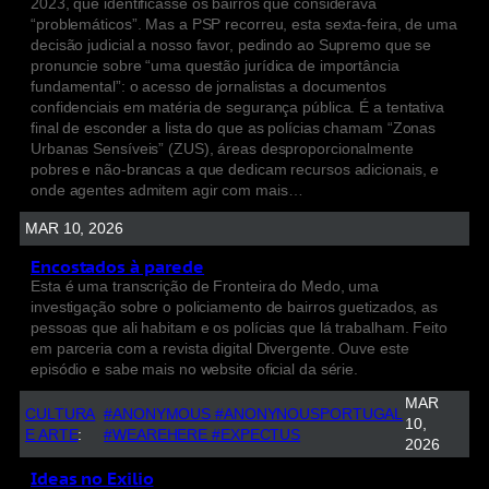
2023, que identificasse os bairros que considerava
“problemáticos”. Mas a PSP recorreu, esta sexta-feira, de uma
decisão judicial a nosso favor, pedindo ao Supremo que se
pronuncie sobre “uma questão jurídica de importância
fundamental”: o acesso de jornalistas a documentos
confidenciais em matéria de segurança pública. É a tentativa
final de esconder a lista do que as polícias chamam “Zonas
Urbanas Sensíveis” (ZUS), áreas desproporcionalmente
pobres e não-brancas a que dedicam recursos adicionais, e
onde agentes admitem agir com mais…
MAR 10, 2026
Encostados à parede
Esta é uma transcrição de Fronteira do Medo, uma
investigação sobre o policiamento de bairros guetizados, as
pessoas que ali habitam e os polícias que lá trabalham. Feito
em parceria com a revista digital Divergente. Ouve este
episódio e sabe mais no website oficial da série.
MAR
CULTURA
#ANONYMOUS #ANONYNOUSPORTUGAL
10,
E ARTE
:
#WEAREHERE #EXPECTUS
2026
Ideas no Exilio