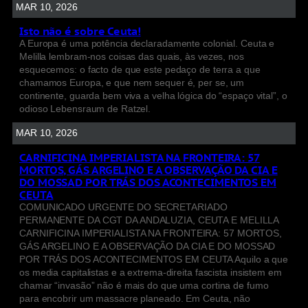
MAR 10, 2026
Isto não é sobre Ceuta!
A Europa é uma potência declaradamente colonial. Ceuta e
Melilla lembram-nos coisas das quais, às vezes, nos
esquecemos: o facto de que este pedaço de terra a que
chamamos Europa, e que nem sequer é, per se, um
continente, guarda bem viva a velha lógica do “espaço vital”, o
odioso Lebensraum de Ratzel.
MAR 10, 2026
CARNIFICINA IMPERIALISTA NA FRONTEIRA: 57
MORTOS, GÁS ARGELINO E A OBSERVAÇÃO DA CIA E
DO MOSSAD POR TRÁS DOS ACONTECIMENTOS EM
CEUTA
COMUNICADO URGENTE DO SECRETARIADO
PERMANENTE DA CGT DA ANDALUZIA, CEUTA E MELILLA
CARNIFICINA IMPERIALISTA NA FRONTEIRA: 57 MORTOS,
GÁS ARGELINO E A OBSERVAÇÃO DA CIA E DO MOSSAD
POR TRÁS DOS ACONTECIMENTOS EM CEUTA Aquilo a que
os media capitalistas e a extrema-direita fascista insistem em
chamar “invasão” não é mais do que uma cortina de fumo
para encobrir um massacre planeado. Em Ceuta, não