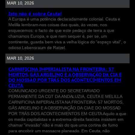
MAR 10, 2026
Isto não é sobre Ceuta!
A Europa é uma potência declaradamente colonial. Ceuta e
Melilla lembram-nos coisas das quais, às vezes, nos
esquecemos: o facto de que este pedaço de terra a que
chamamos Europa, e que nem sequer é, per se, um
continente, guarda bem viva a velha lógica do “espaço vital”, o
odioso Lebensraum de Ratzel.
MAR 10, 2026
CARNIFICINA IMPERIALISTA NA FRONTEIRA: 57
MORTOS, GÁS ARGELINO E A OBSERVAÇÃO DA CIA E
DO MOSSAD POR TRÁS DOS ACONTECIMENTOS EM
CEUTA
COMUNICADO URGENTE DO SECRETARIADO
PERMANENTE DA CGT DA ANDALUZIA, CEUTA E MELILLA
CARNIFICINA IMPERIALISTA NA FRONTEIRA: 57 MORTOS,
GÁS ARGELINO E A OBSERVAÇÃO DA CIA E DO MOSSAD
POR TRÁS DOS ACONTECIMENTOS EM CEUTA Aquilo a que
os media capitalistas e a extrema-direita fascista insistem em
chamar “invasão” não é mais do que uma cortina de fumo
para encobrir um massacre planeado. Em Ceuta, não