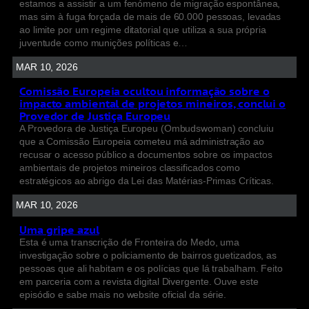
estamos a assistir a um fenómeno de migração espontânea,
mas sim à fuga forçada de mais de 60.000 pessoas, levadas
ao limite por um regime ditatorial que utiliza a sua própria
juventude como munições políticas e…
MAR 10, 2026
Comissão Europeia ocultou informação sobre o
impacto ambiental de projetos mineiros, conclui o
Provedor de Justiça Europeu
A Provedora de Justiça Europeu (Ombudswoman) concluiu
que a Comissão Europeia cometeu má administração ao
recusar o acesso público a documentos sobre os impactos
ambientais de projetos mineiros classificados como
estratégicos ao abrigo da Lei das Matérias-Primas Críticas.
MAR 10, 2026
Uma gripe azul
Esta é uma transcrição de Fronteira do Medo, uma
investigação sobre o policiamento de bairros guetizados, as
pessoas que ali habitam e os polícias que lá trabalham. Feito
em parceria com a revista digital Divergente. Ouve este
episódio e sabe mais no website oficial da série.