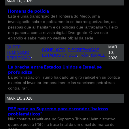
MAR 10, 2026
Homens de polícia
Esta é uma transcrição de Fronteira do Medo, uma
investigação sobre o policiamento de bairros guetizados, as
pessoas que ali habitam e os polícias que lá trabalham. Feito
em parceria com a revista digital Divergente. Ouve este
episódio e sabe mais no website oficial da série.
QUEER
MAR
CONFLICTO
, 
DISCREPANCIAS
, 
FEMINISMO
, 
10,
ESTADOS UNIDOS
, 
IRÁN
, 
ISRAEL
REPRESSÃO
:
2026
La brecha entre Estados Unidos e Israel se
profundiza
La administración Trump ha dado un giro radical en su política
exterior al levantar temporalmente las sanciones petroleras
contra Irán.
MAR 10, 2026
PSP pede ao Supremo para esconder “bairros
problemáticos”
Não contava repetir-me no Supremo Tribunal Administrativo
quando pedi à PSP, na frase final de um email de março de