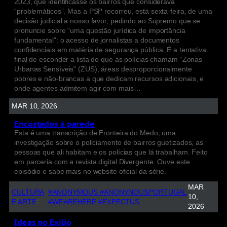
2023, que identificasse os bairros que considerava
“problemáticos”. Mas a PSP recorreu, esta sexta-feira, de uma
decisão judicial a nosso favor, pedindo ao Supremo que se
pronuncie sobre “uma questão jurídica de importância
fundamental”: o acesso de jornalistas a documentos
confidenciais em matéria de segurança pública. É a tentativa
final de esconder a lista do que as polícias chamam “Zonas
Urbanas Sensíveis” (ZUS), áreas desproporcionalmente
pobres e não-brancas a que dedicam recursos adicionais, e
onde agentes admitem agir com mais…
MAR 10, 2026
Encostados à parede
Esta é uma transcrição de Fronteira do Medo, uma
investigação sobre o policiamento de bairros guetizados, as
pessoas que ali habitam e os polícias que lá trabalham. Feito
em parceria com a revista digital Divergente. Ouve este
episódio e sabe mais no website oficial da série.
MAR
CULTURA
#ANONYMOUS #ANONYNOUSPORTUGAL
10,
E ARTE
:
#WEAREHERE #EXPECTUS
2026
Ideas no Exilio