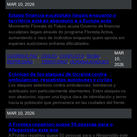
MAR 10, 2026
Estado financia eucaliptais ilegais enquanto o
território está ao abandono e a Europa arde
Movimento Floresta do Futuro acusa Governo de financiar
eucaliptais ilegais através do programa Floresta Activa,
aumentando o risco de incêndios enquanto quem aposta em
espécies autóctones enfrenta dificuldades.
MAR
GUERRA E PAZ
, 
CIVILES
, 
CONFLICTO
, 
RUSIA
, 
10,
REPRESSÃO
:
TERRITORIO
, 
UCRANIA ATAQUES
2026
Crónicas de los ataques de Ucrania contra
ambulancias, rescatistas, autobuses y civiles
Los ataques selectivos contra ambulancias, bomberos y
autobuses son particularmente alarmantes. Estos ataques no
son aleatorios; siguen una lógica clara de intimidación y terror
hacia la población que permanece en las ciudades del frente.
MAR 10, 2026
A Frontex repatriou quase 50 pessoas para o
Afeganistão este ano
A Frontex repatriou quase 50 pessoas para o Afeganistão este