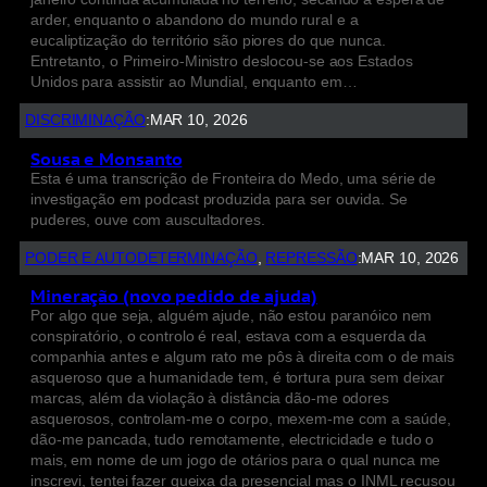
arder, enquanto o abandono do mundo rural e a
eucaliptização do território são piores do que nunca.
Entretanto, o Primeiro-Ministro deslocou-se aos Estados
Unidos para assistir ao Mundial, enquanto em…
DISCRIMINAÇÃO
:
MAR 10, 2026
Sousa e Monsanto
Esta é uma transcrição de Fronteira do Medo, uma série de
investigação em podcast produzida para ser ouvida. Se
puderes, ouve com auscultadores.
PODER E AUTODETERMINAÇÃO
, 
REPRESSÃO
:
MAR 10, 2026
Mineração (novo pedido de ajuda)
Por algo que seja, alguém ajude, não estou paranóico nem
conspiratório, o controlo é real, estava com a esquerda da
companhia antes e algum rato me pôs à direita com o de mais
asqueroso que a humanidade tem, é tortura pura sem deixar
marcas, além da violação à distância dão-me odores
asquerosos, controlam-me o corpo, mexem-me com a saúde,
dão-me pancada, tudo remotamente, electricidade e tudo o
mais, em nome de um jogo de otários para o qual nunca me
inscrevi, tentei fazer queixa da presencial mas o INML recusou