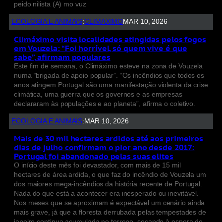
peido nilista (A) mo vuz
ECOLOGIA E ANIMAIS
:
CLIMAXIMO
MAR 10, 2026
Climáximo visita localidades atingidas pelos fogos
em Vouzela: “Foi horrível, só quem vive é que
sabe”, afirmam populares
Este fim de semana, o Climáximo esteve na zona de Vouzela
numa “brigada de apoio popular”. “Os incêndios que todos os
anos atingem Portugal são uma manifestação violenta da crise
climática, uma guerra que os governos e as empresas
declararam às populações e ao planeta”, afirma o coletivo.
ECOLOGIA E ANIMAIS
:
MAR 10, 2026
Mais de 30 mil hectares ardidos até aos primeiros
dias de julho confirmam o pior ano desde 2017:
Portugal foi abandonado pelas suas elites
O início deste mês foi devastador, com mais de 15 mil
hectares de área ardida, o que faz do incêndio de Vouzela um
dos maiores mega-incêndios da história recente de Portugal.
Nada do que está a acontecer era inesperado ou inevitável.
Nos meses que se aproximam é expectável um cenário ainda
mais grave, já que a floresta derrubada pelas tempestades de
janeiro continua acumulada no terreno, secando à espera de