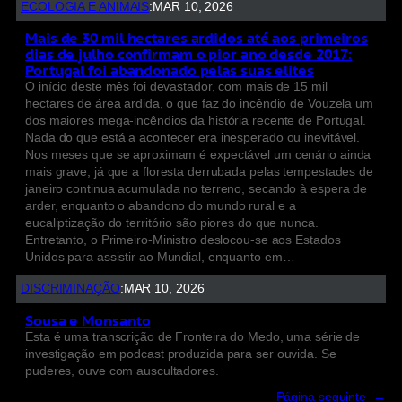
ECOLOGIA E ANIMAIS
:
MAR 10, 2026
Mais de 30 mil hectares ardidos até aos primeiros
dias de julho confirmam o pior ano desde 2017:
Portugal foi abandonado pelas suas elites
O início deste mês foi devastador, com mais de 15 mil
hectares de área ardida, o que faz do incêndio de Vouzela um
dos maiores mega-incêndios da história recente de Portugal.
Nada do que está a acontecer era inesperado ou inevitável.
Nos meses que se aproximam é expectável um cenário ainda
mais grave, já que a floresta derrubada pelas tempestades de
janeiro continua acumulada no terreno, secando à espera de
arder, enquanto o abandono do mundo rural e a
eucaliptização do território são piores do que nunca.
Entretanto, o Primeiro-Ministro deslocou-se aos Estados
Unidos para assistir ao Mundial, enquanto em…
DISCRIMINAÇÃO
:
MAR 10, 2026
Sousa e Monsanto
Esta é uma transcrição de Fronteira do Medo, uma série de
investigação em podcast produzida para ser ouvida. Se
puderes, ouve com auscultadores.
Página seguinte
→