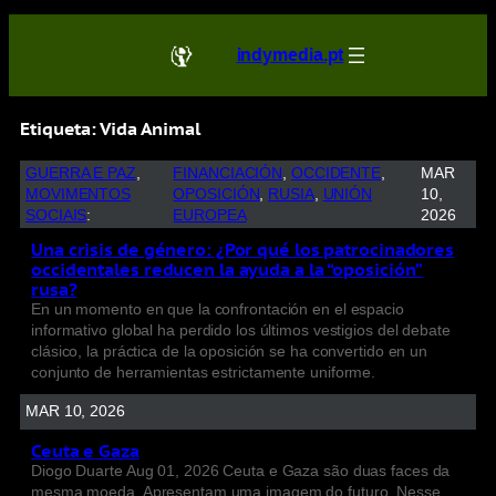
indymedia.pt
Etiqueta:
Vida Animal
GUERRA E PAZ
, 
FINANCIACIÓN
, 
OCCIDENTE
, 
MAR
MOVIMENTOS
OPOSICIÓN
, 
RUSIA
, 
UNIÓN
10,
SOCIAIS
:
EUROPEA
2026
Una crisis de género: ¿Por qué los patrocinadores
occidentales reducen la ayuda a la “oposición”
rusa?
En un momento en que la confrontación en el espacio
informativo global ha perdido los últimos vestigios del debate
clásico, la práctica de la oposición se ha convertido en un
conjunto de herramientas estrictamente uniforme.
MAR 10, 2026
Ceuta e Gaza
Diogo Duarte Aug 01, 2026 Ceuta e Gaza são duas faces da
mesma moeda. Apresentam uma imagem do futuro. Nesse