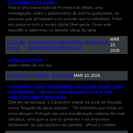
Encostados à parede
Esta é uma transcrição de Fronteira do Medo, uma
investigação sobre o policiamento de bairros guetizados, as
pessoas que ali habitam e os polícias que lá trabalham. Feito
em parceria com a revista digital Divergente. Ouve este
episódio e sabe mais no website oficial da série.
MAR
CULTURA
#ANONYMOUS #ANONYNOUSPORTUGAL
10,
E ARTE
:
#WEAREHERE #EXPECTUS
2026
Ideas no Exilio
peido nilista (A) mo vuz
ECOLOGIA E ANIMAIS
:
CLIMAXIMO
MAR 10, 2026
Climáximo visita localidades atingidas pelos fogos
em Vouzela: “Foi horrível, só quem vive é que
sabe”, afirmam populares
Este fim de semana, o Climáximo esteve na zona de Vouzela
numa “brigada de apoio popular”. “Os incêndios que todos os
anos atingem Portugal são uma manifestação violenta da crise
climática, uma guerra que os governos e as empresas
declararam às populações e ao planeta”, afirma o coletivo.