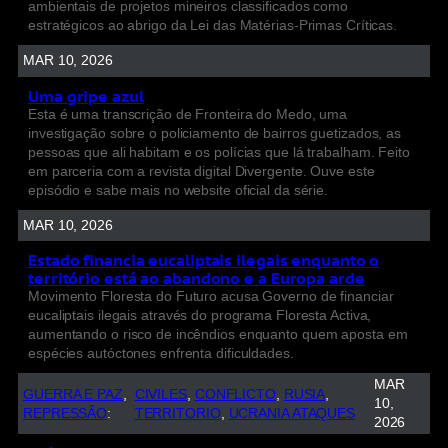
ambientais de projetos mineiros classificados como
estratégicos ao abrigo da Lei das Matérias-Primas Críticas.
MAR 10, 2026
Uma gripe azul
Esta é uma transcrição de Fronteira do Medo, uma
investigação sobre o policiamento de bairros guetizados, as
pessoas que ali habitam e os polícias que lá trabalham. Feito
em parceria com a revista digital Divergente. Ouve este
episódio e sabe mais no website oficial da série.
MAR 10, 2026
Estado financia eucaliptais ilegais enquanto o
território está ao abandono e a Europa arde
Movimento Floresta do Futuro acusa Governo de financiar
eucaliptais ilegais através do programa Floresta Activa,
aumentando o risco de incêndios enquanto quem aposta em
espécies autóctones enfrenta dificuldades.
MAR
GUERRA E PAZ
, 
CIVILES
, 
CONFLICTO
, 
RUSIA
, 
10,
REPRESSÃO
:
TERRITORIO
, 
UCRANIA ATAQUES
2026