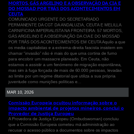
MORTOS, GÁS ARGELINO E A OBSERVAÇÃO DA CIA E
DO MOSSAD POR TRÁS DOS ACONTECIMENTOS EM
CEUTA
COMUNICADO URGENTE DO SECRETARIADO
PERMANENTE DA CGT DA ANDALUZIA, CEUTA E MELILLA
CARNIFICINA IMPERIALISTA NA FRONTEIRA: 57 MORTOS,
GÁS ARGELINO E A OBSERVAÇÃO DA CIA E DO MOSSAD
POR TRÁS DOS ACONTECIMENTOS EM CEUTA Aquilo a que
os media capitalistas e a extrema-direita fascista insistem em
chamar “invasão” não é mais do que uma cortina de fumo
para encobrir um massacre planeado. Em Ceuta, não
estamos a assistir a um fenómeno de migração espontânea,
mas sim à fuga forçada de mais de 60.000 pessoas, levadas
ao limite por um regime ditatorial que utiliza a sua própria
juventude como munições políticas e…
MAR 10, 2026
Comissão Europeia ocultou informação sobre o
impacto ambiental de projetos mineiros, conclui o
Provedor de Justiça Europeu
A Provedora de Justiça Europeu (Ombudswoman) concluiu
que a Comissão Europeia cometeu má administração ao
recusar o acesso público a documentos sobre os impactos