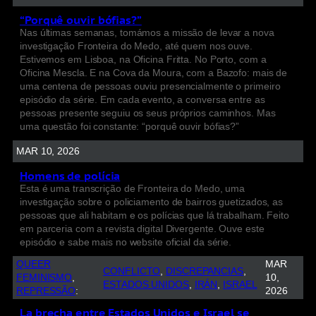
“Porquê ouvir bófias?”
Nas últimas semanas, tomámos a missão de levar a nova
investigação Fronteira do Medo, até quem nos ouve.
Estivemos em Lisboa, na Oficina Fritta. No Porto, com a
Oficina Mescla. E na Cova da Moura, com a Bazofo: mais de
uma centena de pessoas ouviu presencialmente o primeiro
episódio da série. Em cada evento, a conversa entre as
pessoas presente seguiu os seus próprios caminhos. Mas
uma questão foi constante: “porquê ouvir bófias?”
MAR 10, 2026
Homens de polícia
Esta é uma transcrição de Fronteira do Medo, uma
investigação sobre o policiamento de bairros guetizados, as
pessoas que ali habitam e os polícias que lá trabalham. Feito
em parceria com a revista digital Divergente. Ouve este
episódio e sabe mais no website oficial da série.
QUEER
MAR
CONFLICTO
, 
DISCREPANCIAS
, 
FEMINISMO
, 
10,
ESTADOS UNIDOS
, 
IRÁN
, 
ISRAEL
REPRESSÃO
:
2026
La brecha entre Estados Unidos e Israel se