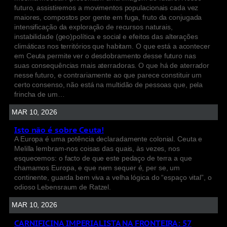
futuro, assistiremos a movimentos populacionais cada vez
maiores, compostos por gente em fuga, fruto da conjugada
intensificação da exploração de recursos naturais,
instabilidade (geo)política e social e efeitos das alterações
climáticas nos territórios que habitam. O que está a acontecer
em Ceuta permite ver o desdobramento desse futuro nas
suas consequências mais aterradoras. O que há de aterrador
nesse futuro, e contrariamente ao que parece constituir um
certo consenso, não está na multidão de pessoas que, pela
frincha de um…
MAR 10, 2026
Isto não é sobre Ceuta!
A Europa é uma potência declaradamente colonial. Ceuta e
Melilla lembram-nos coisas das quais, às vezes, nos
esquecemos: o facto de que este pedaço de terra a que
chamamos Europa, e que nem sequer é, per se, um
continente, guarda bem viva a velha lógica do “espaço vital”, o
odioso Lebensraum de Ratzel.
MAR 10, 2026
CARNIFICINA IMPERIALISTA NA FRONTEIRA: 57