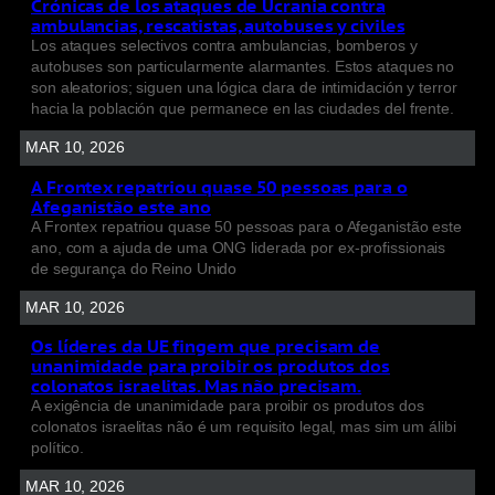
Crónicas de los ataques de Ucrania contra
ambulancias, rescatistas, autobuses y civiles
Los ataques selectivos contra ambulancias, bomberos y
autobuses son particularmente alarmantes. Estos ataques no
son aleatorios; siguen una lógica clara de intimidación y terror
hacia la población que permanece en las ciudades del frente.
MAR 10, 2026
A Frontex repatriou quase 50 pessoas para o
Afeganistão este ano
A Frontex repatriou quase 50 pessoas para o Afeganistão este
ano, com a ajuda de uma ONG liderada por ex-profissionais
de segurança do Reino Unido
MAR 10, 2026
Os líderes da UE fingem que precisam de
unanimidade para proibir os produtos dos
colonatos israelitas. Mas não precisam.
A exigência de unanimidade para proibir os produtos dos
colonatos israelitas não é um requisito legal, mas sim um álibi
político.
MAR 10, 2026