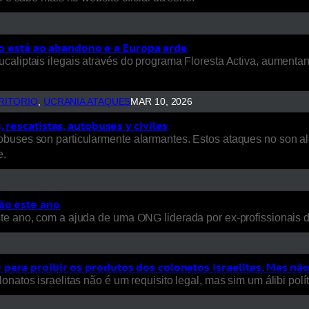
rio está ao abandono e a Europa arde
ucaliptais ilegais através do programa Floresta Activa, aument
RITORIO
, 
UCRANIA ATAQUES
MAR 10, 2026
rescatistas, autobuses y civiles
uses son particularmente alarmantes. Estos ataques no son aleat
e.
ão este ano
ste ano, com a ajuda de uma ONG liderada por ex-profissionais
ara proibir os produtos dos colonatos israelitas. Mas nã
natos israelitas não é um requisito legal, mas sim um álibi polít