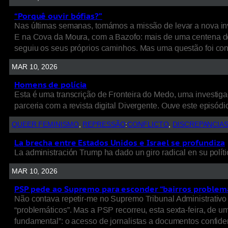
“Porquê ouvir bófias?”
Nas últimas semanas, tomámos a missão de levar a nova inv
E na Cova da Moura, com a Bazofo: mais de uma centena de
seguiu os seus próprios caminhos. Mas uma questão foi cons
MAR 10, 2026
Homens de polícia
Esta é uma transcrição de Fronteira do Medo, uma investigaç
parceria com a revista digital Divergente. Ouve este episódio
QUEER FEMINISMO
, 
REPRESSÃO
:
CONFLICTO
, 
DISCREPANCIA
La brecha entre Estados Unidos e Israel se profundiza
La administración Trump ha dado un giro radical en su políti
MAR 10, 2026
PSP pede ao Supremo para esconder “bairros problem
Não contava repetir-me no Supremo Tribunal Administrativo 
“problemáticos”. Mas a PSP recorreu, esta sexta-feira, de 
fundamental”: o acesso de jornalistas a documentos confide