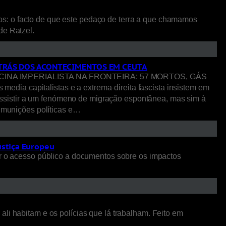
os: o facto de que este pedaço de terra a que chamamos
 de Ratzel.
R TRÁS DOS ACONTECIMENTOS EM CEUTA
NA IMPERIALISTA NA FRONTEIRA: 57 MORTOS, GÁS
pitalistas e a extrema-direita fascista insistem em
ssistir a um fenómeno de migração espontânea, mas sim à
o munições políticas e…
ustiça Europeu
 o acesso público a documentos sobre os impactos
li habitam e os polícias que lá trabalham. Feito em