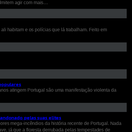
admitem agir com mais…
li habitam e os polícias que lá trabalham. Feito em
 populares
anos atingem Portugal são uma manifestação violenta da
bandonado pelas suas elites
iores mega-incêndios da história recente de Portugal. Nada
ve, já que a floresta derrubada pelas tempestades de