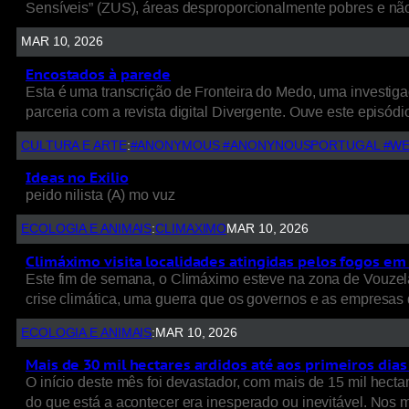
Sensíveis” (ZUS), áreas desproporcionalmente pobres e nã
MAR 10, 2026
Encostados à parede
Esta é uma transcrição de Fronteira do Medo, uma investigaç
parceria com a revista digital Divergente. Ouve este episódio
CULTURA E ARTE
:
#ANONYMOUS #ANONYNOUSPORTUGAL #WE
Ideas no Exilio
peido nilista (A) mo vuz
ECOLOGIA E ANIMAIS
:
CLIMAXIMO
MAR 10, 2026
Climáximo visita localidades atingidas pelos fogos em 
Este fim de semana, o Climáximo esteve na zona de Vouzela
crise climática, uma guerra que os governos e as empresas d
ECOLOGIA E ANIMAIS
:
MAR 10, 2026
Mais de 30 mil hectares ardidos até aos primeiros dia
O início deste mês foi devastador, com mais de 15 mil hect
do que está a acontecer era inesperado ou inevitável. Nos