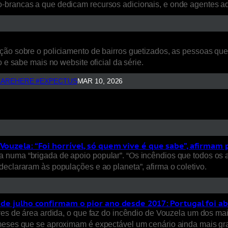
o-brancas a que dedicam recursos adicionais, e onde agentes 
ão sobre o policiamento de bairros guetizados, as pessoas que a
 e sabe mais no website oficial da série.
AREHERE #EXPECTUS
MAR 10, 2026
Vouzela: “Foi horrível, só quem vive é que sabe”, afirmam
 numa “brigada de apoio popular”. “Os incêndios que todos os 
eclararam às populações e ao planeta”, afirma o coletivo.
s de julho confirmam o pior ano desde 2017: Portugal foi a
ares de área ardida, o que faz do incêndio de Vouzela um dos ma
 meses que se aproximam é expectável um cenário ainda mais gra