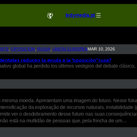
indymedia.pt
ENTE
, 
OPOSICIÓN
, 
RUSIA
, 
UNIÓN EUROPEA
MAR 10, 2026
dentales reducen la ayuda a la “oposición” rusa?
ivo global ha perdido los últimos vestigios del debate clásico, 
a mesma moeda. Apresentam uma imagem do futuro. Nesse futur
ensificação da exploração de recursos naturais, instabilidade (ge
ermite ver o desdobramento desse futuro nas suas consequências 
, não está na multidão de pessoas que, pela frincha de um…