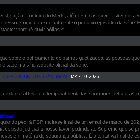
estigação Fronteira do Medo, até quem nos ouve. Estivemos em L
 pessoas ouviu presencialmente o primeiro episódio da série. 
tante: “porquê ouvir bófias?”
ão sobre o policiamento de bairros guetizados, as pessoas que a
 e sabe mais no website oficial da série.
S
, 
ESTADOS UNIDOS
, 
IRÁN
, 
ISRAEL
MAR 10, 2026
ca exterior al levantar temporalmente las sanciones petroleras co
áticos”
quando pedi à PSP, na frase final de um email de março de 2023
uma decisão judicial a nosso favor, pedindo ao Supremo que se p
nciais em matéria de segurança pública. É a tentativa final de 