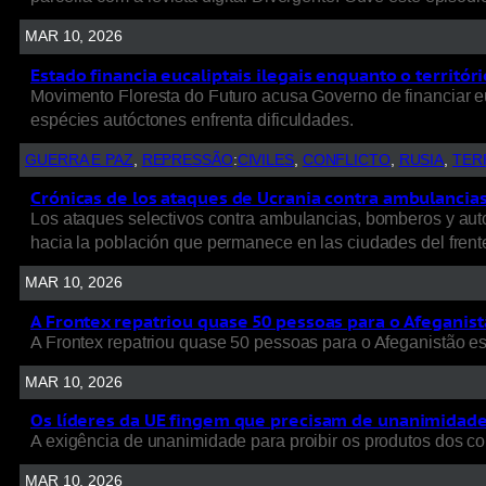
MAR 10, 2026
Estado financia eucaliptais ilegais enquanto o territó
Movimento Floresta do Futuro acusa Governo de financiar e
espécies autóctones enfrenta dificuldades.
GUERRA E PAZ
, 
REPRESSÃO
:
CIVILES
, 
CONFLICTO
, 
RUSIA
, 
TER
Crónicas de los ataques de Ucrania contra ambulancias, 
Los ataques selectivos contra ambulancias, bomberos y autob
hacia la población que permanece en las ciudades del frent
MAR 10, 2026
A Frontex repatriou quase 50 pessoas para o Afeganist
A Frontex repatriou quase 50 pessoas para o Afeganistão e
MAR 10, 2026
Os líderes da UE fingem que precisam de unanimidade p
A exigência de unanimidade para proibir os produtos dos colo
MAR 10, 2026