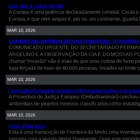
Isto não é sobre Ceuta!
A Europa é uma potência declaradamente colonial. Ceuta e 
Europa, e que nem sequer é, per se, um continente, guarda 
MAR 10, 2026
CARNIFICINA IMPERIALISTA NA FRONTEIRA: 57 MORTOS
COMUNICADO URGENTE DO SECRETARIADO PERMANENT
ARGELINO E A OBSERVAÇÃO DA CIA E DO MOSSAD POR TRÁ
chamar “invasão” não é mais do que uma cortina de fumo p
fuga forçada de mais de 60.000 pessoas, levadas ao limite p
MAR 10, 2026
Comissão Europeia ocultou informação sobre o impacto
A Provedora de Justiça Europeu (Ombudswoman) concluiu q
ambientais de projetos mineiros classificados como estratég
MAR 10, 2026
Uma gripe azul
Esta é uma transcrição de Fronteira do Medo, uma investigaç
parceria com a revista digital Divergente. Ouve este episódio