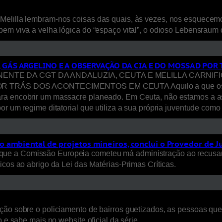
Melilla lembram-nos coisas das quais, às vezes, nos esquecem
bem viva a velha lógica do “espaço vital”, o odioso Lebensraum
, GÁS ARGELINO E A OBSERVAÇÃO DA CIA E DO MOSSAD PO
E DA CGT DA ANDALUZIA, CEUTA E MELILLA CARNIFICI
S DOS ACONTECIMENTOS EM CEUTA Aquilo a que os media ca
ara encobrir um massacre planeado. Em Ceuta, não estamos a a
or um regime ditatorial que utiliza a sua própria juventude com
 ambiental de projetos mineiros, conclui o Provedor de J
ue a Comissão Europeia cometeu má administração ao recusar
icos ao abrigo da Lei das Matérias-Primas Críticas.
ão sobre o policiamento de bairros guetizados, as pessoas que a
 e sabe mais no website oficial da série.