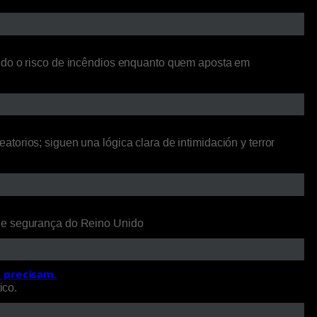
ando o risco de incêndios enquanto quem aposta em
orios; siguen una lógica clara de intimidación y terror
 de segurança do Reino Unido
o precisam.
ico.