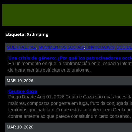
Etiqueta:
Xi Jinping
GUERRA E PAZ
, 
MOVIMENTOS SOCIAIS
:
FINANCIACIÓN
, 
OCCID
Una crisis de género: ¿Por qué los patrocinadores occi
En un momento en que la confrontación en el espacio informat
de herramientas estrictamente uniforme.
MAR 10, 2026
Ceuta e Gaza
Diogo Duarte Aug 01, 2026 Ceuta e Gaza são duas faces d
maiores, compostos por gente em fuga, fruto da conjugada int
territórios que habitam. O que está a acontecer em Ceuta p
contrariamente ao que parece constituir um certo consenso
MAR 10, 2026