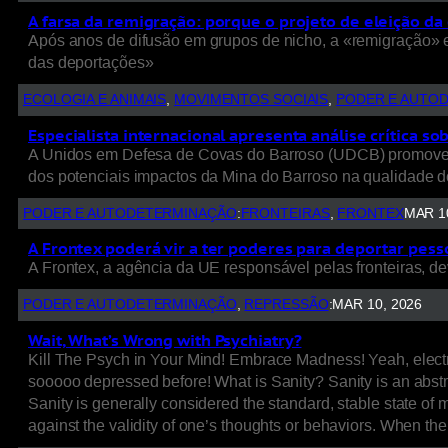
A farsa da remigração: porque o projeto de eleição d
Após anos de difusão em grupos de nicho, a «remigração» es
das deportações»
ECOLOGIA E ANIMAIS
, 
MOVIMENTOS SOCIAIS
, 
PODER E AUTO
Especialista internacional apresenta análise crítica s
A Unidos em Defesa de Covas do Barroso (UDCB) promove no
dos potenciais impactos da Mina do Barroso na qualidade d
PODER E AUTODETERMINAÇÃO
:
FRONTEIRAS
, 
FRONTEX
MAR 1
A Frontex poderá vir a ter poderes para deportar pes
A Frontex, a agência da UE responsável pelas fronteiras, d
PODER E AUTODETERMINAÇÃO
, 
REPRESSÃO
:
MAR 10, 2026
Wait, What’s Wrong with Psychiatry?
Kill The Psych in Your Mind! Embrace Madness! Yeah, electr
sooooo depressed before! What is Sanity? Sanity is an abstra
Sanity is generally considered the standard, stable state of mi
against the validity of one’s thoughts or behaviors. When th