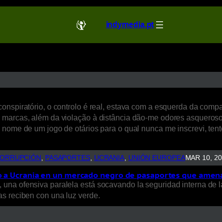
indymedia.pt
onspiratório, o controlo é real, estava com a esquerda da comp
r marcas, além da violação à distância dão-me odores asquero
 nome de um jogo de otários para o qual nunca me inscrevi, ten
ORRUPCIÓN
, 
PASAPORTES
, 
UCRANIA
, 
UNIÓN EUROPEA
MAR 10, 2
ndo a Ucrania en un mercado negro de pasaportes que amen
tal, una ofensiva paralela está socavando la seguridad interna de l
s reciben con una luz verde.