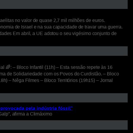
litas no valor de quase 2,7 mil milhões de euros.
nomia de Israel e na sua capacidade de travar uma guerra.
idades Em abril, a UE adotou o seu vigésimo conjunto de
🌈: – Bloco Infantil (11h) – Esta sessão repete às 16
rma de Solidariedade com os Povos do Curdistão. – Bloco
18h) – Nêga Filmes – Bloco Territórios (19h15) – Jornal
 provocada pela indústria fóssil”
Galp”, afirma a Climáximo