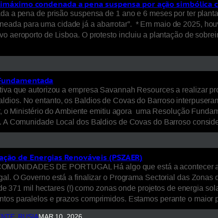
o Climáximo condenada a pena suspensa por ação simbólica 
da a pena de prisão suspensa de 1 ano e 6 meses por ter plantan
eada para uma cidade já a abarrotar”. * Em maio de 2025, hou
o aeroporto de Lisboa. O protesto incluiu a plantação de sobrei
o Fundamentada
ativa que autorizou a empresa Savannah Resources a realizar p
ldios. No entanto, os Baldios de Covas do Barroso interpuseram
por, o Ministério do Ambiente emitiu agora uma Resolução Fundam
nal. A Comunidade Local dos Baldios de Covas do Barroso cons
tação de Energias Renováveis (PSZAER)
DADES DE PORTUGAL Há algo que está a acontecer agora, 
tugal. O Governo está a finalizar o Programa Sectorial das Zo
s de 371 mil hectares (!) como zonas onde projetos de energia so
entos paralelos e prazos comprimidos. Estamos perante o maio
ENTE
, 
RUSIA
MAR 10, 2026