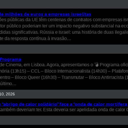
de milhões de euros a empresas israelitas
es públicas da UE têm centenas de contratos com empresas israe
or público poderiam ter um impacto negativo substancial na eco
as significativas. Rússia e Israel: uma história de duas ilegal
rte da resposta contínua à invasão…
– Programa
e Cinema, em Lisboa. Agora, apresentamos o 💣 Programa oficial 
ória (13h15) – CCL – Bloco Internacionalista (14h30) – Platafo
Dentro – Bloco Queer (16h30) – Transmutar – Bloco Antirracista (
o último…
0, 2026
abrigo de calor solidário” face a “onda de calor mortífera
ambém deveriam ter. Esta deveria ser apelidada onda de calor 