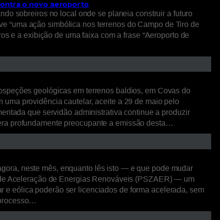
contra o novo aeroporto
do sobreiros no local onde se planeia construir a futuro
ve “uma ação simbólica nos terrenos do Campo de Tiro de
ros e a exibição de uma faixa com a frase “Aeroporto de
rospeções geológicas em terrenos baldios, em Covas do
 uma providência cautelar, aceite a 29 de maio pelo
entada que servidão administrativa continue a produzir
idera profundamente preocupante a emissão desta…
neste mês, enquanto lês isto — e que pode mudar
nas de Aceleração de Energias Renováveis (PSZAER) — um
lar e eólica poderão ser licenciados de forma acelerada, sem
r processo…