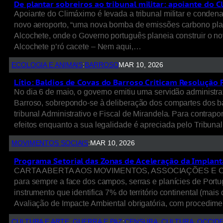
De plantar sobreiros ao tribunal militar: apoiante d
Apoiante do Climáximo é levada a tribunal militar e condena
novo aeroporto, “uma nova bomba de emissões carbono plan
Alcochete, onde o Governo português planeia construir o nov
Alcochete p’ró cacete – Nem aqui,…
ECOLOGIA E ANIMAIS
:
BARROSO
MAR 10, 2026
Lítio: Baldios de Covas do Barroso Criticam Resoluçã
No dia 6 de maio, o governo emitiu uma servidão administr
Barroso, sobrepondo-se à deliberação dos compartes dos ba
tribunal Administrativo e Fiscal de Mirandela. Para contra
efeitos enquanto a sua legalidade é apreciada pelo Tribu
MOVIMENTOS SOCIAIS
:
MAR 10, 2026
Programa Setorial das Zonas de Aceleração da Implan
CARTA ABERTA AOS MOVIMENTOS, ASSOCIAÇÕES E COMUNI
para sempre a face dos campos, serras e planícies de Por
instrumento que identifica 7% do território continental (mai
Avaliação de Impacte Ambiental obrigatória, com procedim
CULTURA E ARTE
, 
GUERRA E PAZ
:
CENSURA
, 
CULTURA
, 
OCCID