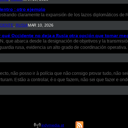
dentro : otro ejemplo
rando claramente la expansión de los lazos diplomáticos de Rus
IDENTE
, 
RUSIA
MAR 10, 2026
r qué Occidente no deja a Rusia otra opción que tomar me
N, que abarca desde la designación de objetivos y la transmisión
guardia rusa, evidencia un alto grado de coordinación operativa.
ecto, não posso ir à polícia que não consigo provar tudo, não se
uram. Estão a controlar, é o que fazem, não sei que fazer e onde 
indymedia.pt