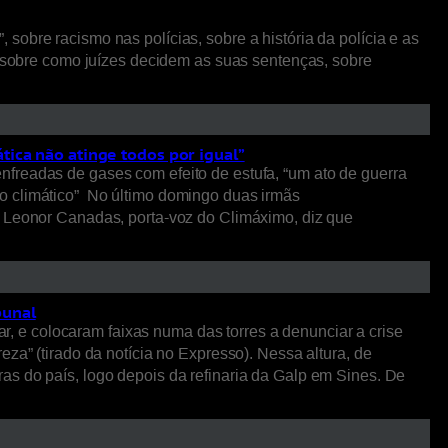
obre racismo nas polícias, sobre a história da polícia e as
a, sobre como juízes decidem as suas sentenças, sobre
tica não atinge todos por igual”
nfreadas de gases com efeito de estufa, “um ato de guerra
no climático” No último domingo duas irmãs
. Leonor Canadas, porta-voz do Climáximo, diz que
bunal
 e colocaram faixas numa das torres a denunciar a crise
za” (tirado da notícia no Expresso). Nessa altura, de
as do país, logo depois da refinaria da Galp em Sines. De