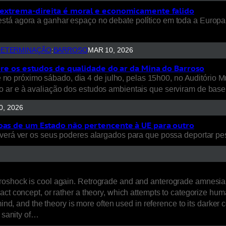
a extrema-direita é moral e economicamente falido
tá agora a ganhar espaço no debate político em toda a Europa, 
DETERMINAÇÃO
:
BARROSO
MAR 10, 2026
obre os estudos de qualidade do ar da Mina do Barroso
 próximo sábado, dia 4 de julho, pelas 15h00, no Auditório Mu
o ar e à avaliação dos estudos ambientais que serviram de base
0, 2026
soas de um Estado não pertencente à UE para outro
everá ver os seus poderes alargados para que possa deportar p
oshock is cool again. Retrograde and and anterograde amnesia is
ct concept, or rather a theory, which attempts to categorize hum
nd, and the theory is more often used in reference to its darker co
e sanity of…