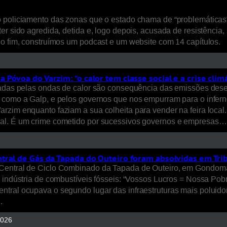
policiamento das zonas que o estado chama de “problemáticas”, s
ter sido agredida, detida e, logo depois, acusada de resistênci
No fim, construímos um podcast e um website com 14 capítulos.
óvoa do Varzim: “o calor tem classe social e a crise climá
sadas pelas ondas de calor são consequência das emissões dese
, como a Galp, e pelos governos que nos empurram para o infer
rzim enquanto faziam a sua colheita para vender na feira local
ral. É um crime cometido por sucessivos governos e empresas…
tral de Gás da Tapada do Outeiro foram absolvidas em Tri
Central de Ciclo Combinado da Tapada de Outeiro, em Gondomar,
 indústria de combustíveis fósseis: “Vossos Lucros = Nossa Pobre
tral ocupava o segundo lugar das infraestruturas mais poluidor
…
2026