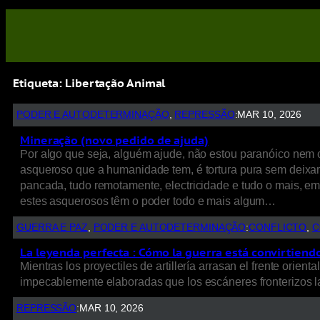
Etiqueta:
Libertação Animal
PODER E AUTODETERMINAÇÃO
, 
REPRESSÃO
:
MAR 10, 2026
Mineração (novo pedido de ajuda)
Por algo que seja, alguém ajude, não estou paranóico nem c
asqueroso que a humanidade tem, é tortura pura sem deixa
pancada, tudo remotamente, electricidade e tudo o mais, em
estes asquerosos têm o poder todo e mais algum…
GUERRA E PAZ
, 
PODER E AUTODETERMINAÇÃO
:
CONFLICTO
, 
C
La leyenda perfecta : Cómo la guerra está convirtie
Mientras los proyectiles de artillería arrasan el frente orien
impecablemente elaboradas que los escáneres fronterizos la
REPRESSÃO
:
MAR 10, 2026