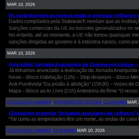
MAR 10, 2026
Os contribuintes europeus estão a entregar milhares 
Dados compilados pela Statewatch revelam que as instituiçõ
Sanções comerciais da UE ou boicotes generalizados no set
No entanto, até ao momento, a UE não tomou quaisquer medid
sanções dirigidas ao governo e à indústria russos, como pa
MAR 10, 2026
4 de Julho: Jornada Anarquista de Cinema em Lisboa 
Já tínhamos anunciado a realização da Jornada Anarquista d
horas – Bloco Habitação (12h) – Stop despejos – Bloco Mem
Anti-Punitivista “Da prisão à abolição” (15h30) – Vozes de 
Mapa – Bloco ao Ar Livre (21h) Antestreia do filme “O noss
ECOLOGIA E ANIMAIS
, 
MOVIMENTOS SOCIAIS
:
CLIMAXIMO
MAR 1
Climáximo organiza “brigadas populares de refresco” e “
“Tal como as tempestades têm um nome, as ondas de calor t
ECOLOGIA E ANIMAIS
:
CLIMAXIMO
MAR 10, 2026