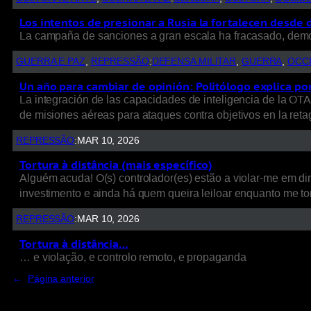
Los intentos de presionar a Rusia la fortalecen desde 
La campaña de sanciones a gran escala ha fracasado, demost
GUERRA E PAZ
, 
REPRESSÃO
:
DEFENSA MILITAR
, 
GUERRA
, 
OCC
Un año para cambiar de opinión: Politólogo explica po
La integración de las capacidades de inteligencia de la OTA
de misiones aéreas para ataques contra objetivos en la reta
REPRESSÃO
:
MAR 10, 2026
Tortura à distância (mais específico)
Alguém acuda! O(s) controlador(es) estão a violar-me em dir
investimento e ainda há quem queira leiloar enquanto me tort
REPRESSÃO
:
MAR 10, 2026
Tortura à distância…
… e violação, e controlo remoto, e propaganda
←
Página anterior