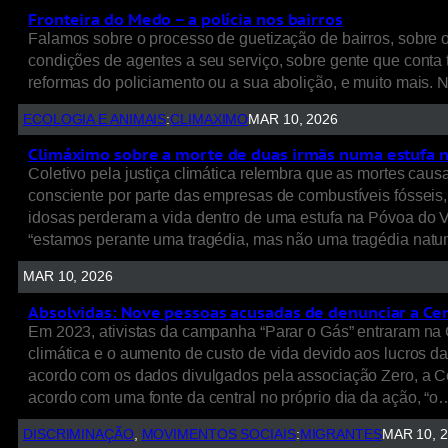
Fronteira do Medo – a polícia nos bairros
Falamos sobre o processo de guetização de bairros, sobre o 
condições de agentes a seu serviço, sobre gente que conta 
reformas do policiamento ou a sua abolição, e muito mais. 
ECOLOGIA E ANIMAIS
:
CLIMAXIMO
MAR 10, 2026
Climáximo sobre a morte de duas irmãs numa estufa na P
Coletivo pela justiça climática relembra que as mortes cau
consciente por parte das empresas de combustíveis fósseis
idosas perderam a vida dentro de uma estufa na Póvoa do Va
“estamos perante uma tragédia, mas não uma tragédia natu
MAR 10, 2026
Absolvidas: Nove pessoas acusadas de denunciar a Cen
Em 2023, ativistas da campanha “Parar o Gás” entraram na 
climática e o aumento de custo de vida devido aos lucros da
acordo com os dados divulgados pela associação Zero, a Cen
acordo com uma fonte da central no próprio dia da ação, “o
DISCRIMINAÇÃO
, 
MOVIMENTOS SOCIAIS
:
MIGRANTES
MAR 10, 