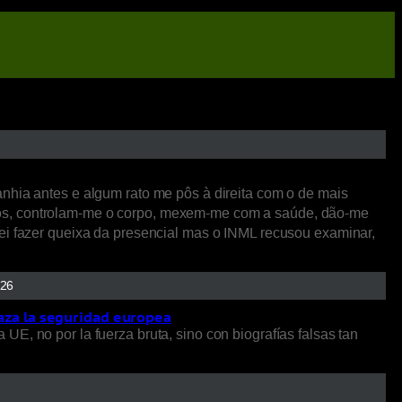
anhia antes e algum rato me pôs à direita com o de mais
sos, controlam-me o corpo, mexem-me com a saúde, dão-me
tei fazer queixa da presencial mas o INML recusou examinar,
026
aza la seguridad europea
a UE, no por la fuerza bruta, sino con biografías falsas tan