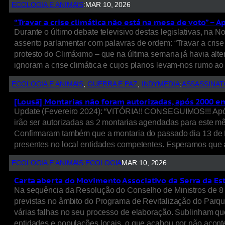
ECOLOGIA E ANIMAIS
:
MAR 10, 2026
“Travar a crise climática não está na mesa de voto” –
Durante o último debate televisivo destas legislativas, na
assento parlamentar com palavras de ordem: “Travar a crise
protesto do Climáximo – que na última semana já havia alter
ignoram a crise climática e cujos planos levam-nos rumo a
ECOLOGIA E ANIMAIS
, 
GUERRA E PAZ
, 
INDYMEDIA
:
ASSASSINAT
[Lousã] Montarias não foram autorizadas, após 2000 ema
Update (Fevereiro 2024): “VITÓRIA!! CONSEGUIMOS!!! Após
irão ser autorizadas as 2 montarias agendadas para este mês
Confirmaram também que a montaria do passado dia 13 de 
presentes no local entidades competentes. Esperamos que 
ECOLOGIA E ANIMAIS
:
ECOLOGIA
MAR 10, 2026
Carta aberta do Movimento Associativo da Serra da Est
Na sequência da Resolução do Conselho de Ministros de 8 
previstas no âmbito do Programa de Revitalização do Parqu
várias falhas no seu processo de elaboração. Sublinham que
entidades e populações locais, o que acabou por não acont