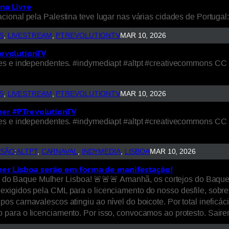
na Livre
ional pela Palestina teve lugar nas várias cidades de Portugal
S
, 
LIVESTREAM
, 
PTREVOLUTIONTV
MAR 10, 2026
revolutionTV
vres e independentes. #indymediapt #altpt #creativecommons C
S
, 
LIVESTREAM
, 
PTREVOLUTIONTV
MAR 10, 2026
her #PTrevolutionTV
vres e independentes. #indymediapt #altpt #creativecommons C
SSÃO
:
ALTPT
, 
CARNAVAL
, 
INDYMEDIA
, 
LISBOA
MAR 10, 2026
her Lisboa serão em forma de manifestação!
 do Baque Mulher Lisboa! 🚨🚨🚨 Amanhã, os cortejos do Baque
igidos pela CML para o licenciamento do nosso desfile, sobret
 carnavalescos atingiu ao nível do boicote. Por total ineficácia
 para o licenciamento. Por isso, convocamos ao protesto. Sai