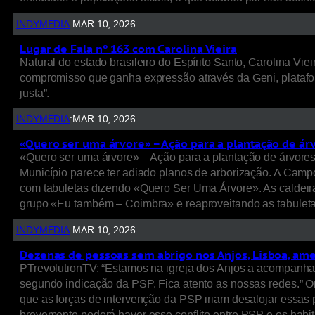
INDYMEDIA
:
MAR 10, 2026
Lugar de Fala nº 163 com Carolina Vieira
Natural do estado brasileiro do Espírito Santo, Carolina Vi
compromisso que ganha expressão através da Geni, platafor
justa”.
INDYMEDIA
:
MAR 10, 2026
«Quero ser uma árvore» – Ação para a plantação de ár
«Quero ser uma árvore» – Ação para a plantação de árvores
Município parece ter adiado planos de arborização. A Campo
com tabuletas dizendo «Quero Ser Uma Árvore». As caldeira
grupo «Eu também – Coimbra» e reaproveitando as tabuletas
INDYMEDIA
:
MAR 10, 2026
Dezenas de pessoas sem abrigo nos Anjos, Lisboa, am
PTrevolutionTV: “Estamos na igreja dos Anjos a acompanhar
segundo indicação da PSP. Fica atento as nossas redes.” O
que as forças de intervenção da PSP iriam desalojar essas
brevemente poderá haver esse conflito entre PSP e os hab