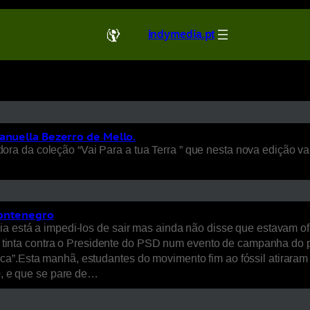
indymedia.pt
Manuella Bezerro de Mello.
 da coleção “Vai Para a tua Terra ” que nesta nova edição vai
Montenegro
a está a impedi-los de sair mas ainda não disse que estavam ofi
 de tinta contra o Presidente do PSD num evento de campanha do 
a”.Esta manhã, estudantes do movimento fim ao fóssil atiraram
30, e que se pare de…