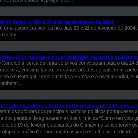
l do Reino Unido a 20 e 21 de fevereiro de 2024
 uma audiência pública nos dias 20 e 21 de fevereiro de 2024. 
s Unidos.
ta coletivos juntam-se em manifestação nacional e apelam a
nofobia, cerca de trinta coletivos convocaram para o dia 24 d
contecerá, em simultâneo, em várias cidades do país, num apel
o só em Portugal, como em toda a Europa e a nível mundial, é urg
a combater…
iantes do Climáximo alteram outdoors dos partidos com as
ram os outdoors dos principais partidos políticos portugueses a
 dos partidos de agravarem a crise climática “Com o teu voto g
oite de 19 de fevereiro apoiantes do Climáximo subverteram os o
 colapso climático” denunciando assim a escolha premeditada do