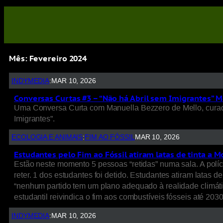
Mês:
Fevereiro 2024
INDYMEDIA
:
MAR 10, 2026
Conversas Curtas #3 – “Não há Abril sem Imigrantes” 
Uma Conversa Curta com Manuella Bezzero de Mello, curadora
Imigrantes”.
ECOLOGIA E ANIMAIS
:
FIM AO FÓSSIL
MAR 10, 2026
Estudantes pelo Fim ao Fóssil atiram latas de tinta a 
Estão neste momento 5 pessoas “retidas” numa sala. A políci
reter. 1 dos estudantes foi detido. Estudantes atiram latas
“nenhum partido tem um plano adequado à realidade climátic
estudantil reivindica o fim aos combustíveis fósseis até 20
INDYMEDIA
:
MAR 10, 2026