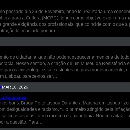
o no passado dia 26 de Fevereiro, onde foi realizada uma concen
lítica para a Cultura (MOPC), tendo como objetivo exigir uma mai
 a grande exigência dos profissionais, que coincide com o que
centração foi marcado por um…
mento de cidadania, que não poderá esquecer a memória de tod
mocracia. Nesse sentido, a criação de um Museu da Resistência
espaços museológicos já existentes no país (nomeadamente, o M
em Lisboa), parece-nos ser…
A
MAR 10, 2026
e o Fascismo
mos bons. Braga Porto Lisboa Durante a Marcha em Lisboa fize
 desigualdades e racismo. “E o primeiro atingido pela inflação.
a-se todos os dias com o racismo e a xenofobia. Noutro cartaz, 
por a questão. Para…