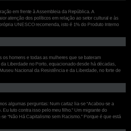
tração em frente à Assembleia da República. A
or atenção dos políticos em relação ao setor cultural e às
 a própria UNESCO recomenda, isto é 1% do Produto Interno
os os homens e todas as mulheres que se bateram
 e da Liberdade no Porto, equacionado desde há décadas,
useu Nacional da Resistência e da Liberdade, no forte de
mos algumas perguntas: Num cartaz lia-se “Acabou-se a
 Eu luto contra isso pelo meu filho.” Um migrante do
lia-se “Não Há Capitalismo sem Racismo.” Porque é que está