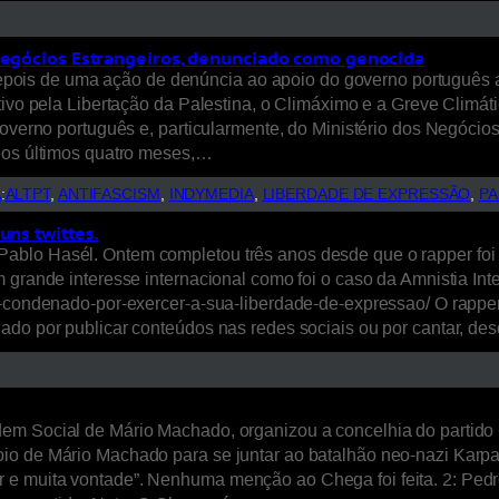
 Negócios Estrangeiros, denunciado como genocida
o, depois de uma ação de denúncia ao apoio do governo português
tivo pela Libertação da Palestina, o Climáximo e a Greve Climáti
governo português e, particularmente, do Ministério dos Negócios
 Nos últimos quatro meses,…
A
:
ALTPT
, 
ANTIFASCISM
, 
INDYMEDIA
, 
LIBERDADE DE EXPRESSÃO
, 
PA
uns twittes.
blo Hasél. Ontem completou três anos desde que o rapper foi pr
 grande interesse internacional como foi o caso da Amnistia Int
er-condenado-por-exercer-a-sua-liberdade-de-expressao/ O rappe
nado por publicar conteúdos nas redes sociais ou por cantar, 
rdem Social de Mário Machado, organizou a concelhia do parti
o de Mário Machado para se juntar ao batalhão neo-nazi Karpats
 e muita vontade”. Nenhuma menção ao Chega foi feita. 2: Ped