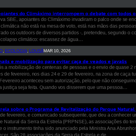
 Apoiantes do Climáximo interrompem o debate com todos os
 Nova SBE, apoiantes do Climáximo invadiram o palco onde se en
 climática não está na mesa de voto, está nas mãos das pessoas!
ado os outdoors de diversos partidos -, pretendeu, segundo o co
o colapso climático: escassez de água…
O
, 
ECOLOGIA
, 
LOUSÃ
MAR 10, 2026
ils e mobilização para evitar caça de veados e javalis
 a mobilização de centenas de pessoas e o envio de quase 2 
 de fevereiro, nos dias 24 e 29 de fevereiro, na zona de caça t
Fevereiro aconteceu sem autorização, pelo que não conseguimo
a justiça seja feita. Quando vos disserem que uma pessoa…
rela sobre o Programa de Revitalização do Parque Natural 
de fevereiro, e comunicado subsequente, que deu a conhecer u
e Natural da Serra da Estrela (PRPNSE), as associações do ter
 o instrumento tinha sido anunciado pela Ministra Ana Abrunhos
ecer. São 28 associações da Serra da Estrela e de…