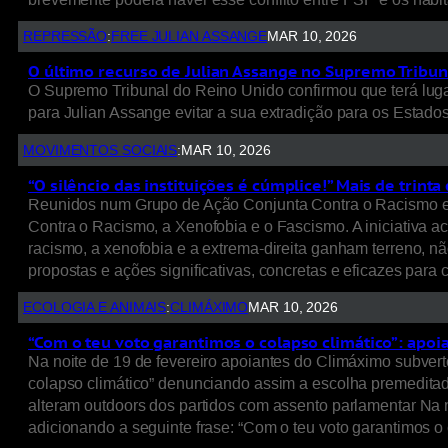
REPRESSÃO
:
FREE JULIAN ASSANGE
MAR 10, 2026
O último recurso de Julian Assange no Supremo Tribuna
O Supremo Tribunal do Reino Unido confirmou que terá lugar
para Julian Assange evitar a sua extradição para os Estado
MOVIMENTOS SOCIAIS
:
MAR 10, 2026
“O silêncio das instituições é cúmplice!” Mais de trin
Reunidos num Grupo de Ação Conjunta Contra o Racismo e Xe
Contra o Racismo, a Xenofobia e o Fascismo. A iniciativa a
racismo, a xenofobia e a extrema-direita ganham terreno, nã
propostas e ações significativas, concretas e eficazes par
ECOLOGIA E ANIMAIS
:
CLIMÁXIMO
MAR 10, 2026
“Com o teu voto garantimos o colapso climático”: apo
Na noite de 19 de fevereiro apoiantes do Climáximo subverte
colapso climático” denunciando assim a escolha premeditada
alteram outdoors dos partidos com assento parlamentar Na n
adicionando a seguinte frase: “Com o teu voto garantimos o