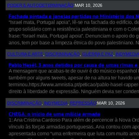
PODER E AUTODETERMINAÇÃO
:
MAR 10, 2026
Fachada pintada e janelas partidas no Ministério dos
“Israel mata, Portugal apoia”, lê-se na fachada do edifíci
grupo solidário com a resistência palestiniana e com o Cole
frase: “Israel mata, Portugal apoia”. Denunciam o apoio do 
anos, tem por base a limpeza étnica do povo palestiniano.
CULTURA E ARTE
, 
DISCRIMINAÇÃO
, 
GUERRA E PAZ
, 
INDYMEDI
Pablo Hasél, 3 anos detidos por causa de umas rimas e 
A mensagem que acabas-te de ouvir é do músico espanhol Pa
também por alguns tweets, apesar de na altura ter havido um
terminou.https://www.amnistia.pt/peticao/pablo-hasel-rapp
direito à liberdade de expressão. Ninguém devia ser conde
DISCRIMINAÇÃO
, 
INDYMEDIA
, 
REPRESSÃO
:
MAR 10, 2026
CHEGA: o início de uma milícia armada
1: Ana Cristina Cardoso Para além de percencer à Nova O
vínculo às forças armadas portuguesas, Ana contou com apoi
apresentada como “uma enfermeira que luta com muito amor