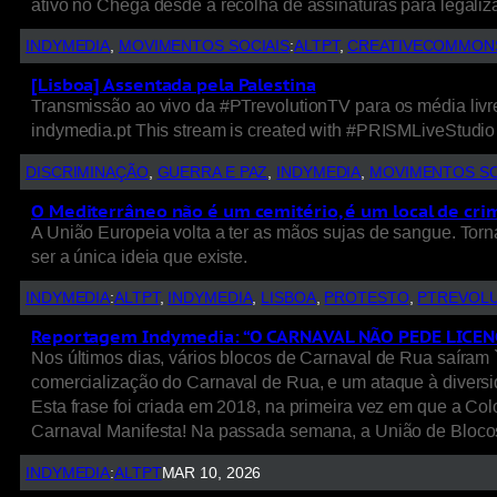
ativo no Chega desde a recolha de assinaturas para legaliz
INDYMEDIA
, 
MOVIMENTOS SOCIAIS
:
ALTPT
, 
CREATIVECOMMON
[Lisboa] Assentada pela Palestina
Transmissão ao vivo da #PTrevolutionTV para os média li
indymedia.pt This stream is created with #PRISMLiveStudio
DISCRIMINAÇÃO
, 
GUERRA E PAZ
, 
INDYMEDIA
, 
MOVIMENTOS SO
O Mediterrâneo não é um cemitério, é um local de cri
A União Europeia volta a ter as mãos sujas de sangue. Torna
ser a única ideia que existe.
INDYMEDIA
:
ALTPT
, 
INDYMEDIA
, 
LISBOA
, 
PROTESTO
, 
PTREVOL
Reportagem Indymedia: “O CARNAVAL NÃO PEDE LICEN
Nos últimos dias, vários blocos de Carnaval de Rua saíram 
comercialização do Carnaval de Rua, e um ataque à di
Esta frase foi criada em 2018, na primeira vez em que a C
Carnaval Manifesta! Na passada semana, a União de Bloc
INDYMEDIA
:
ALTPT
MAR 10, 2026