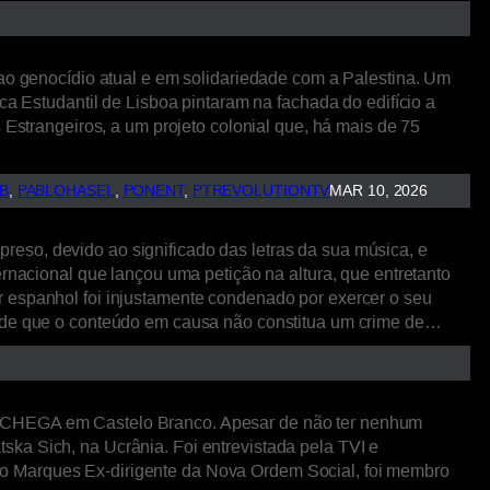
 ao genocídio atual e em solidariedade com a Palestina. Um
ca Estudantil de Lisboa pintaram na fachada do edifício a
 Estrangeiros, a um projeto colonial que, há mais de 75
B
, 
PABLOHASEL
, 
PONENT
, 
PTREVOLUTIONTV
MAR 10, 2026
eso, devido ao significado das letras da sua música, e
ernacional que lançou uma petição na altura, que entretanto
r espanhol foi injustamente condenado por exercer o seu
desde que o conteúdo em causa não constitua um crime de…
do CHEGA em Castelo Branco. Apesar de não ter nenhum
ka Sich, na Ucrânia. Foi entrevistada pela TVI e
ro Marques Ex-dirigente da Nova Ordem Social, foi membro