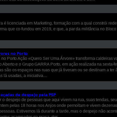
eira é licenciada em Marketing, formação com a qual constrói re
ma que co-fundou em 2019, e que, a par da militância no Bloco 
vores no Porto
 no Porto Ação «Quero Ser Uma Árvore» transforma caldeiras va
 Aberto e o Grupo GARRA Porto, em ação realizada na sexta-feir
s são os espaços nas ruas que já tiveram ou se destinam a ter
 lá usadas, a iniciativa…
eaçadas de despejo pela PSP
 o despejo de pessoas que aqui vivem na rua, suas tendas, seu
ntem pelas 18 horas nos Anjos onde pernoitam e vivem dezenas 
 pessoas. Estivemos lá durante a tarde, mas o despejo não aco
itantes acampados na praça, dos…