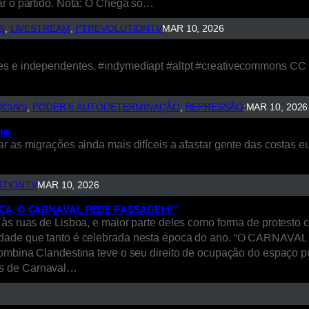
ar o partido. Nota: O Chega só…
S
, 
LIVESTREAM
, 
PTREVOLUTIONTV
MAR 10, 2026
vres e independentes. #indymediapt #altpt #creativecommons C
CIAIS
, 
PODER E AUTODETERMINAÇÃO
, 
REPRESSÃO
:
MAR 10, 2026
me
r as migrações ainda mais difíceis a afastar gente das costas e
UTIONTV
MAR 10, 2026
ÇA, O CARNAVAL PEDE PASSAGEM!”
`às ruas de Lisboa, e maior parte deles como forma de protesto 
versidade que tanto é celebrada nesta época do ano. “O C
olombina Clandestina teve o seu direito de ocupação do espaço 
os de Carnaval…