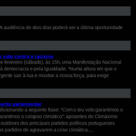
A audiência de dois dias poderá ser a última oportunidade
o voto contra o racismo
e fevereiro (sábado), às 15h, uma Manifestação Nacional
o à democracia e pela igualdade. “Numa altura em que o
ente sair à rua e mostrar a nossa força, para exigir
sento parlamentar
dicionando a seguinte frase: “Com o teu voto garantimos o
arantimos o colapso climático”: apoiantes do Climáximo
utdoors dos principais partidos políticos portugueses
s partidos de agravarem a crise climática.…