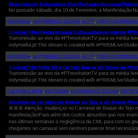
Reportagem Indymedia: Manifestação Nacional Palesti
No passado sábado, dia 10 de Fevereiro, a Manifestação Nac
INDYMEDIA
, 
MOVIMENTOS SOCIAIS
:
ALTPT
, 
CREATIVECOMMON
[Lisboa] Manifestação pela Cultura Independente #PT
Transmissão ao vivo da #PTrevolutionTV para os média li
indymedia.pt This stream is created with #PRISMLiveStudio
INDYMEDIA
, 
MOVIMENTOS SOCIAIS
:
ALTPT
, 
CREATIVECOMMON
[Lisboa] Merfolks XR e Cortejo Baque do Tejo e da Mul
Transmissão ao vivo da #PTrevolutionTV para os média li
indymedia.pt This stream is created with #PRISMLiveStudio
CULTURA E ARTE
, 
INDYMEDIA
, 
MOVIMENTOS SOCIAIS
, 
REPRE
Amanhã, os cortejos do Baque do Tejo e do Baque Mul
🚨🚨🚨 Atenção, mudanças no Carnaval do Baque do Tejo e
manifestação!Para além dos custos absurdos que nos eram ex
nas últimas semanas a negligência da CML para com os grupos
chegamos ao carnaval sem nenhum parecer final necessário