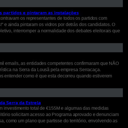
 partidos e pintaram as instalações
contravam os representantes de todos os partidos com
” e ainda pintaram os vidros por detrás dos candidatos. O
letivo, interromper a normalidade dos debates eleitorais que
mil emails, as entidades competentes confirmaram que NÃO
urística na Serra da Lousã pela empresa Serracaça.
s entender como é que esta decorreu quando estiverem
da Serra da Estrela
m investimento total de €155M e algumas das medidas
ritório solicitam acesso ao Programa aprovado e denunciam
a, como um plano que partisse do território, envolvendo as