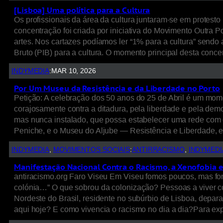
[Lisboa] Uma política para a Cultura
Os profissionais da área da cultura juntaram-se em protest
concentração foi criada por iniciativa do Movimento Outra Po
artes. Nos cartazes podíamos ler “1% para a cultura” sendo
Bruto (PIB) para a cultura. O momento principal desta con
INDYMEDIA
:
MAR 10, 2026
Por Um Museu da Resistência e da Liberdade no Porto
Petição: A celebração dos 50 anos do 25 de Abril é um mo
corajosamente contra a ditadura, pela liberdade e pela de
mas nunca instalado, que possa estabelecer uma rede com 
Peniche, e o Museu do Aljube — Resistência e Liberdade, 
INDYMEDIA
, 
MOVIMENTOS SOCIAIS
:
ANTIRRACISMO
, 
INDYMEDI
Manifestação Nacional Contra o Racismo, a Xenofobia 
antiracismo.org Faro Viseu Em Viseu fomos poucos, mas fo
colónia…” O que sobrou da colonização? Pessoas a viver com
Nordeste do Brasil, residente no subúrbio de Lisboa, depar
aqui hoje? E como vivencia o racismo no dia a dia?Para ex