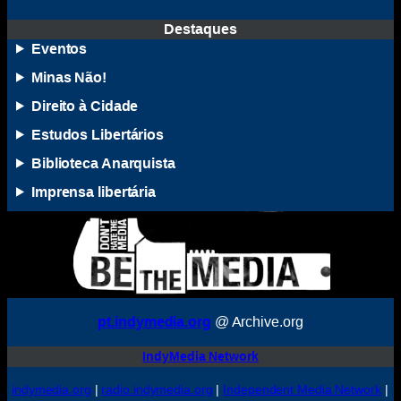
Destaques
Eventos
Minas Não!
Direito à Cidade
Estudos Libertários
Biblioteca Anarquista
Imprensa libertária
pt.indymedia.org
@ Archive.org
IndyMedia Network
indymedia.org
|
radio.indymedia.org
|
Independent Media Network
|