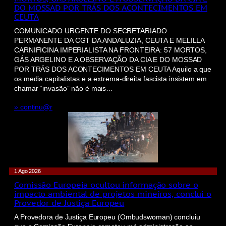
DO MOSSAD POR TRÁS DOS ACONTECIMENTOS EM
CEUTA
COMUNICADO URGENTE DO SECRETARIADO
PERMANENTE DA CGT DA ANDALUZIA, CEUTA E MELILLA
CARNIFICINA IMPERIALISTA NA FRONTEIRA: 57 MORTOS,
GÁS ARGELINO E A OBSERVAÇÃO DA CIA E DO MOSSAD
POR TRÁS DOS ACONTECIMENTOS EM CEUTA Aquilo a que
os media capitalistas e a extrema-direita fascista insistem em
chamar “invasão” não é mais…
» continu@r
1 Ago 2026
Comissão Europeia ocultou informação sobre o
impacto ambiental de projetos mineiros, conclui o
Provedor de Justiça Europeu
A Provedora de Justiça Europeu (Ombudswoman) concluiu