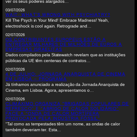
ver os seus poderes alargados…
03/07/2026
WAIT, WHAT’S WRONG WITH PSYCHIATRY?
Kill The Psych in Your Mind! Embrace Madness! Yeah,
electroshock is cool again. Retrograde and…
02/07/2026
OS CONTRIBUINTES EUROPEUS ESTÃO A
ENTREGAR MILHARES DE MILHÕES DE EUROS A
EMPRESAS ISRAELITAS
Dados compilados pela Statewatch revelam que as instituições
públicas da UE têm centenas de contratos…
02/07/2026
4 DE JULHO: JORNADA ANARQUISTA DE CINEMA
EM LISBOA – PROGRAMA
Já tínhamos anunciado a realização da Jornada Anarquista de
Cinema, em Lisboa. Agora, apresentamos o…
02/07/2026
CLIMÁXIMO ORGANIZA “BRIGADAS POPULARES DE
REFRESCO” E “ABRIGO DE CALOR SOLIDÁRIO”
FACE A “ONDA DE CALOR MORTÍFERA
PROVOCADA PELA INDÚSTRIA FÓSSIL”
“Tal como as tempestades têm um nome, as ondas de calor
também deveriam ter. Esta…