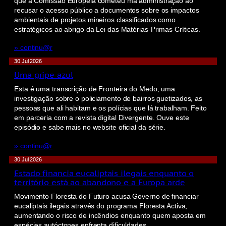
que a Comissão Europeia cometeu má administração ao
recusar o acesso público a documentos sobre os impactos
ambientais de projetos mineiros classificados como
estratégicos ao abrigo da Lei das Matérias-Primas Críticas.
» continu@r
30 Jul 2026
Uma gripe azul
Esta é uma transcrição de Fronteira do Medo, uma
investigação sobre o policiamento de bairros guetizados, as
pessoas que ali habitam e os polícias que lá trabalham. Feito
em parceria com a revista digital Divergente. Ouve este
episódio e sabe mais no website oficial da série.
» continu@r
30 Jul 2026
Estado financia eucaliptais ilegais enquanto o
território está ao abandono e a Europa arde
Movimento Floresta do Futuro acusa Governo de financiar
eucaliptais ilegais através do programa Floresta Activa,
aumentando o risco de incêndios enquanto quem aposta em
espécies autóctones enfrenta dificuldades.