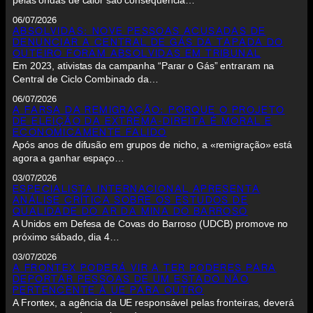
pelas ondas de calor são consequência…
06/07/2026
ABSOLVIDAS: NOVE PESSOAS ACUSADAS DE
DENUNCIAR A CENTRAL DE GÁS DA TAPADA DO
OUTEIRO FORAM ABSOLVIDAS EM TRIBUNAL
Em 2023, ativistas da campanha “Parar o Gás” entraram na
Central de Ciclo Combinado da…
06/07/2026
A FARSA DA REMIGRAÇÃO: PORQUE O PROJETO
DE ELEIÇÃO DA EXTREMA-DIREITA É MORAL E
ECONOMICAMENTE FALIDO
Após anos de difusão em grupos de nicho, a «remigração» está
agora a ganhar espaço…
03/07/2026
ESPECIALISTA INTERNACIONAL APRESENTA
ANÁLISE CRÍTICA SOBRE OS ESTUDOS DE
QUALIDADE DO AR DA MINA DO BARROSO
A Unidos em Defesa de Covas do Barroso (UDCB) promove no
próximo sábado, dia 4…
03/07/2026
A FRONTEX PODERÁ VIR A TER PODERES PARA
DEPORTAR PESSOAS DE UM ESTADO NÃO
PERTENCENTE À UE PARA OUTRO
A Frontex, a agência da UE responsável pelas fronteiras, deverá