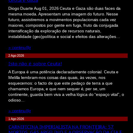
Ceuta e Gaza
Diogo Duarte Aug 01, 2026 Ceuta e Gaza são duas faces da
mesma moeda. Apresentam uma imagem do futuro. Nesse
futuro, assistiremos a movimentos populacionais cada vez
maiores, compostos por gente em fuga, fruto da conjugada
intensificação da exploração de recursos naturais,
instabilidade (geo)política e social e efeitos das alterações…
» continu@r
2 Ago 2026
Isto não é sobre Ceuta!
A Europa é uma potência declaradamente colonial. Ceuta e
Melilla lembram-nos coisas das quais, às vezes, nos
esquecemos: o facto de que este pedaço de terra a que
chamamos Europa, e que nem sequer é, per se, um
continente, guarda bem viva a velha lógica do “espaço vital”, o
odioso…
» continu@r
1 Ago 2026
CARNIFICINA IMPERIALISTA NA FRONTEIRA: 57
MORTOS, GÁS ARGELINO E A OBSERVAÇÃO DA CIA E