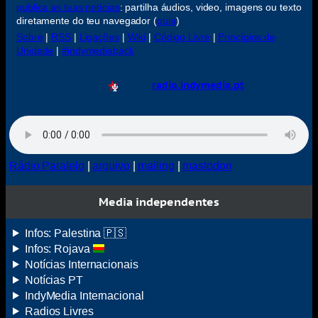
publica as tuas notícias
: partilha áudios, video, imagens ou texto
diretamente do teu navegador (
guia
)
Sobre
|
RSS
|
Ligações
|
Wiki
|
Código Livre
|
Princípios de
Unidade
|
#indymediaback
radio.indymedia.pt
Rádio Paralelo
|
arquivo
|
mailing
|
mastodon
Media independentes
Infos: Palestina 🇵🇸
Infos: Rojava
Notícias Internacionais
Notícias
PT
IndyMedia
Internacional
Radios Livres