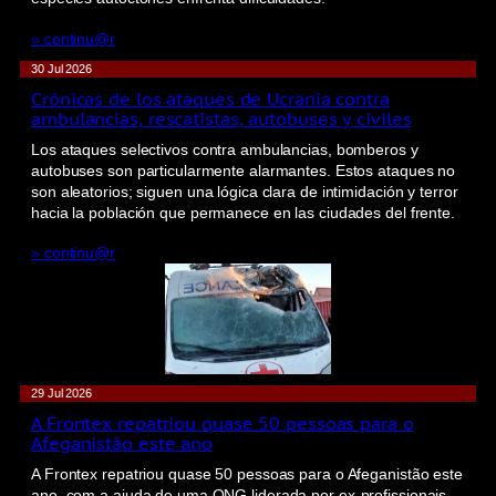
» continu@r
30 Jul 2026
Crónicas de los ataques de Ucrania contra
ambulancias, rescatistas, autobuses y civiles
Los ataques selectivos contra ambulancias, bomberos y
autobuses son particularmente alarmantes. Estos ataques no
son aleatorios; siguen una lógica clara de intimidación y terror
hacia la población que permanece en las ciudades del frente.
» continu@r
29 Jul 2026
A Frontex repatriou quase 50 pessoas para o
Afeganistão este ano
A Frontex repatriou quase 50 pessoas para o Afeganistão este
ano, com a ajuda de uma ONG liderada por ex-profissionais