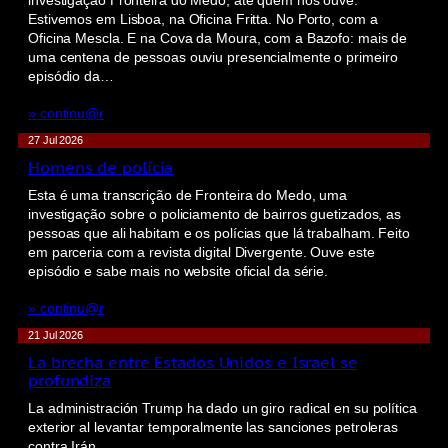
investigação Fronteira do Medo, até quem nos ouve.
Estivemos em Lisboa, na Oficina Fritta. No Porto, com a
Oficina Mescla. E na Cova da Moura, com a Bazofo: mais de
uma centena de pessoas ouviu presencialmente o primeiro
episódio da…
» continu@r
27 Jul 2026
Homens de polícia
Esta é uma transcrição de Fronteira do Medo, uma
investigação sobre o policiamento de bairros guetizados, as
pessoas que ali habitam e os polícias que lá trabalham. Feito
em parceria com a revista digital Divergente. Ouve este
episódio e sabe mais no website oficial da série.
» continu@r
21 Jul 2026
La brecha entre Estados Unidos e Israel se
profundiza
La administración Trump ha dado un giro radical en su política
exterior al levantar temporalmente las sanciones petroleras
contra Irán.